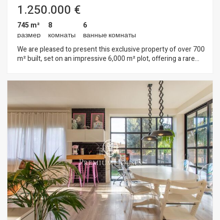
1.250.000 €
745 m²
8
6
размер
комнаты
ванные комнаты
We are pleased to present this exclusive property of over 700
m² built, set on an impressive 6,000 m² plot, offering a rare
opportunity to create a truly bespoke home in an outstanding
natural setting. The house requires renovation, allowing
future owners to redesign and adapt the property entirely to
their personal taste and lifestyle. Its generous volumes,
flexible layout and expansive grounds provide an excellent
foundation for a high-end residential project. The property is
currently distributed over three levels: The main floor
features a spacious living-dining room, a separate kitchen and
laundry area. This level also includes three double bedrooms,
one of them en suite, and four bathrooms. All rooms are
equipped with built-in wardrobes. The upper floor houses an
independent apartment with a kitchen office, living-dining
area, three bedrooms and one bathroom — ideal as a guest
residence, staff accommodation or a fully self-contained
living space. The lower level comprises the garage, along with
two additional rooms and a bathroom, offering further
versatility and multiple potential uses. A property of