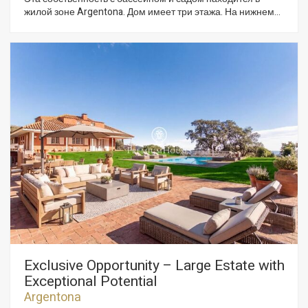
жилой зоне Argentona. Дом имеет три этажа. На нижнем
есть прихожая, санузел, гостиная с камином, столовая,
кухня офисного типа, 3 жилые и 2 ванные комнаты. На
первом этаже есть две жилые и одна ванная комнаты,
гостиная с террасой. Этажом ниже расположились ещё
две комнаты, игровая, прачечная и гараж для 2
автомобилей. Сад имеет несколько зон: бассейн с
раздевалками, игровое пространство и крытая парковка
для автомобилей. Отопление газовое, деревянные окна с
двойным остеклением, кафельные полы, сигнализация.
Exclusive Opportunity – Large Estate with
Exceptional Potential
Argentona