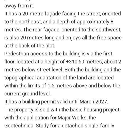
away from it.
It has a 20-metre façade facing the street, oriented
to the northeast, and a depth of approximately 8
metres. The rear façade, oriented to the southwest,
is also 20 metres long and enjoys all the free space
at the back of the plot.
Pedestrian access to the building is via the first
floor, located at a height of +310.60 metres, about 2
metres below street level. Both the building and the
topographical adaptation of the land are located
Изменить куки
within the limits of 1.5 metres above and below the
current ground level.
Технический и функциональный
Всегда активный
It has a building permit valid until March 2027.
Этот веб-сайт использует собственные файлы cookie
The property is sold with the basic housing project,
для сбора информации с целью улучшения наших
услуг. Если вы продолжите просмотр, вы соглашаетесь
with the application for Major Works, the
с их установкой. Пользователь имеет возможность
настроить свой браузер, имея возможность, если он
Geotechnical Study for a detached single-family
того пожелает, предотвратить их установку на свой