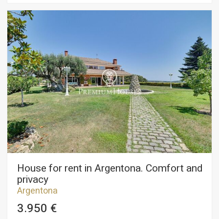
a guest toilet and three full bathrooms. It also features a cosy
detached guest house with a bedroom, kitchen and full
bathroom, ideal for guests or staff. The interior stands out for
its calm and sophisticated atmosphere, with spacious, well-
designed rooms that combine comfort and functionality. The
layout has been designed to maximise natural light
throughout the year and ensure privacy in every space. The
property is in excellent condition, achieving a harmonious
blend of its original character and modern comforts. The
outdoor area with a private swimming pool offers a perfect
intimate space, ideal for both relaxation and social gatherings.
A magnificent opportunity to live in an elegant, spacious and
ready-to-move-in property, in one of the most exclusive
locations in Argentona.
House for rent in Argentona. Comfort and
privacy
Argentona
3.950 €