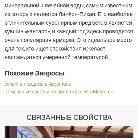
рекламу, связанную с профилем просмотра
минеральной и лечебной воды, самым известным
пользователя.
из которых является Ла-Фон-Пикан. Его наиболее
отличительным сувенирным предметом является
кувшин «кантаро», и каждый год здесь проводится
очень популярная ярмарка. Это идеальное место
для тех, кто ищет спокойствия и желает
наслаждаться умеренной температурой.
Похожие Запросы
земля в продаже в Argentona
Земельные участки на продажу в Эль-Maresme
СВЯЗАННЫЕ СВОЙСТВА