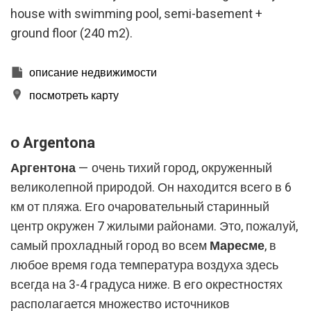
жесткий диск, хотя он должен помнить, что такое
house with swimming pool, semi-basement +
действие может вызвать трудности при навигации по
ground floor (240 m2).
веб-сайту.
Аналитика и персонализация
описание недвижимости
Они позволяют отслеживать и анализировать
посмотреть карту
поведение пользователей этого веб-сайта.
Информация, собранная с помощью этого типа файлов
cookie, используется для измерения активности в
Интернете для разработки профилей навигации
о Argentona
пользователей с целью внесения улучшений на основе
анализа данных об использовании, сделанных
Аргентона
— очень тихий город, окруженный
пользователями службы. Они позволяют нам сохранять
информацию о предпочтениях пользователя, чтобы
великолепной природой. Он находится всего в 6
улучшить качество наших услуг и предложить лучший
опыт с помощью рекомендуемых продуктов.
км от пляжа. Его очаровательный старинный
центр окружен 7 жилыми районами. Это, пожалуй,
Маркетинг и реклама
самый прохладный город во всем
Маресме
, в
любое время года температура воздуха здесь
Эти файлы cookie используются для хранения
информации о предпочтениях и личном выборе
всегда на 3-4 градуса ниже. В его окрестностях
пользователя путем постоянного наблюдения за его
привычками просмотра. Благодаря им мы можем
располагается множество источников
узнать привычки просмотра на веб-сайте и отображать