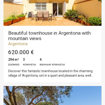
– 15 m³ underground water tank for irrigation Key features:
parquet flooring, natural gas heating, fully renovated, warm
and welcoming interiors filled with natural light. Ready to
move in. A practical and versatile home designed to be
enjoyed from day one. Contact us for further information or
to arrange a viewing.
Beautiful townhouse in Argentona with
mountain views
Argentona
620.000 €
294 m²
3
4
размер
комнаты
ванные комнаты
Discover this fantastic townhouse located in the charming
village of Argentona, set in a quiet and pleasant area, well
connected and close to all amenities. The property is
distributed over three floors plus a spacious parking level,
offering well-defined and functional spaces throughout. It
stands out for its abundant natural light and excellent layout,
designed for comfortable everyday living. The home features
three generous double bedrooms, one of them en suite,