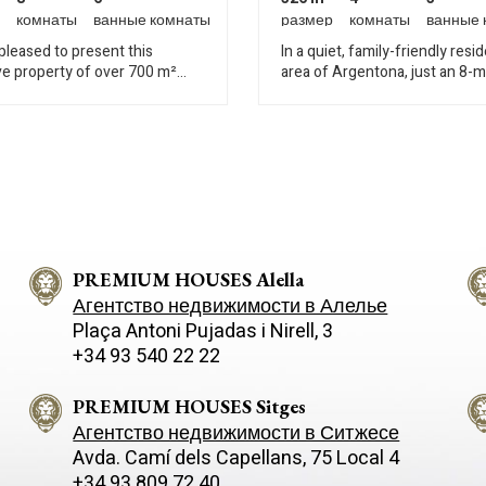
комнаты
ванные комнаты
размер
комнаты
ванные 
pleased to present this
In a quiet, family-friendly resid
ve property of over 700 m²
area of Argentona, just an 8-
set on an impressive 6,000 m²
walk from the town center, thi
fering a rare opportunity to
recently renovated home offe
a truly bespoke home in an
sqm built on a 790 sqm plot. It stands
g natural setting. The house
out for its comfortable and fu
s renovation, allowing future
layout, designed to make every
to redesign and adapt the
on a single floor: Main floor: –
 entirely to their personal
living room with fireplace – 3
d lifestyle. Its generous
open-plan kitchen with direct
, flexible layout and expansive
to the terrace and outdoor din
 provide an excellent
PREMIUM HOUSES Alella
– 3 bedrooms – 1 suite with
ion for a high-end residential
hydromassage bathtub – 1 ful
Агентство недвижимости в Алелье
ly
bathroom Lower ground floor:
Plaça Antoni Pujadas i Nirell, 3
d over three levels: The main
Multipurpose room (office, gu
+34 93 540 22 22
atures a spacious living-dining
room, playroom…) – Second liv
 separate kitchen and laundry
dining room with fireplace – 
is level also includes three
and gym area – Bathroom wit
PREMIUM HOUSES Sitges
bedrooms, one of them en
– Garage for 4 cars Outdoor a
Агентство недвижимости в Ситжесе
and four bathrooms. All rooms
Flat, sunny garden – Space wi
Avda. Camí­ dels Capellans, 75 Local 4
ipped with built-in wardrobes.
potential to build a swimming 
+34 93 809 72 40
er floor houses an
Private well – 15 m³ undergr