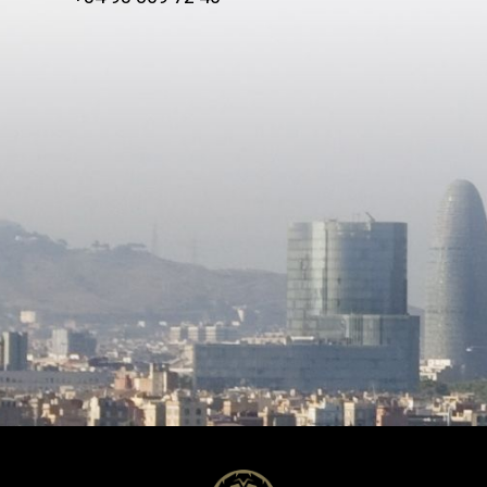
dent apartment with a kitchen
water tank for irrigation Key features:
living-dining area, three
parquet flooring, natural gas h
s and one bathroom — ideal
fully renovated, warm and we
st residence, staff
interiors filled with natural lig
dation or a fully self-
to move in. A practical and versatile
ing space. The lower level
home designed to be enjoyed
es the garage, along with two
day one. Contact us for furthe
nal rooms and a bathroom,
information or to arrange a vi
 further versatility and multiple
. A property of
ble scale and potential, perfect
ers seeking space, privacy and
ortunity to create a unique
lored to their vision.