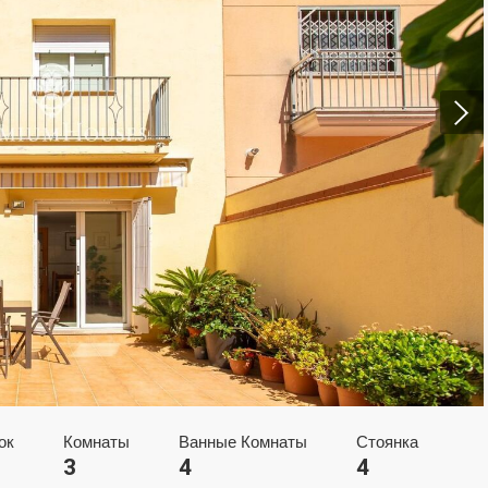
нить куки
ческий и функциональный
Всегда а
еб-сайт использует собственные файлы cookie для сбора информац
улучшения наших услуг. Если вы продолжите просмотр, вы соглаша
новкой. Пользователь имеет возможность настроить свой браузер, 
ость, если он того пожелает, предотвратить их установку на свой 
отя он должен помнить, что такое действие может вызвать трудност
ии по веб-сайту.
ок
Комнаты
Ванные Комнаты
Стоянка
3
4
4
тика и персонализация