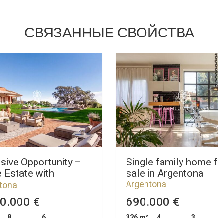
СВЯЗАННЫЕ СВОЙСТВА
sive Opportunity –
Single family home f
 Estate with
sale in Argentona
tional Potential
Argentona
tona
0.000 €
690.000 €
8
6
326 m²
4
3