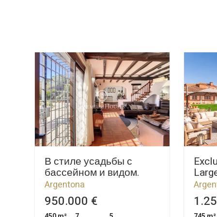
В стиле усадьбы с
Exclu
бассейном и видом.
Large
Costa Barcelona
Excep
Argentona
Argen
950.000 €
1.25
450 m²
7
5
745 m²