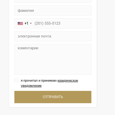
+1
ктивный
ии с
я прочитал и принимаю
юридическое
етесь с
имея
уведомление
жесткий
и при
ОТПРАВИТЬ