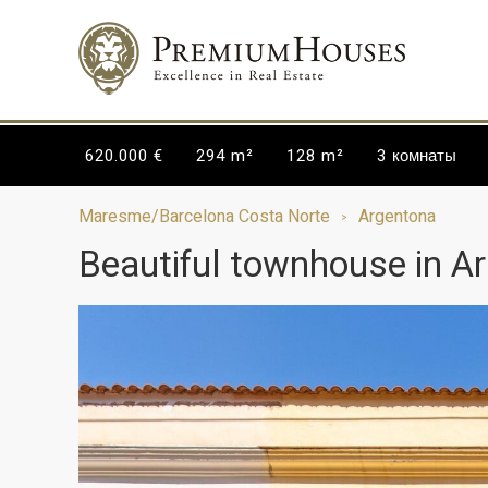
620.000 €
294 m²
128 m²
3
комнаты
Maresme/Barcelona Costa Norte
Argentona
Beautiful townhouse in A