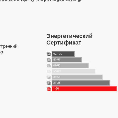
Энергетический
Сертификат
ор
92-100
A
81-91
B
69-80
C
55-68
D
39-54
E
21-38
F
1-20
G