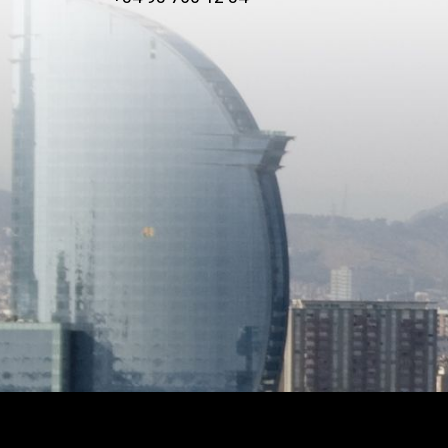
indepen
office, 
bedroom
as a gue
accommo
contained liv
compris
additio
offering
potential uses
remarka
for buy
the opp
home tai