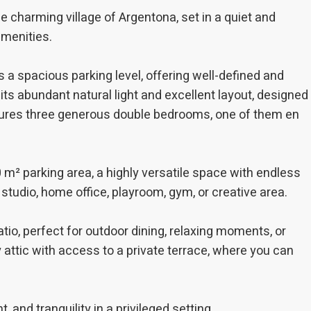
зволяют отслеживать и анализировать поведение пользователей это
e charming village of Argentona, set in a quiet and
 Информация, собранная с помощью этого типа файлов cookie,
amenities.
зуется для измерения активности в Интернете для разработки про
ции пользователей с целью внесения улучшений на основе анализа
 об использовании, сделанных пользователями службы. Они позво
хранять информацию о предпочтениях пользователя, чтобы улучши
us a spacious parking level, offering well-defined and
во наших услуг и предложить лучший опыт с помощью рекомендуе
ов.
its abundant natural light and excellent layout, designed
tures three generous double bedrooms, one of them en
тинг и реклама
йлы cookie используются для хранения информации о предпочтени
 выборе пользователя путем постоянного наблюдения за его прив
0 m² parking area, a highly versatile space with endless
тра. Благодаря им мы можем узнать привычки просмотра на веб-са
жать рекламу, связанную с профилем просмотра пользователя.
studio, home office, playroom, gym, or creative area.
Сохранить настройки
Принять все
patio, perfect for outdoor dining, relaxing moments, or
zy attic with access to a private terrace, where you can
, and tranquility in a privileged setting.