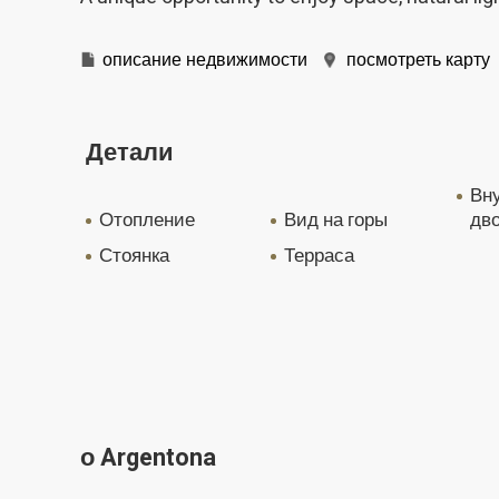
описание недвижимости
посмотреть карту
Детали
внутренний
отопление
вид на горы
дв
стоянка
терраса
о Argentona