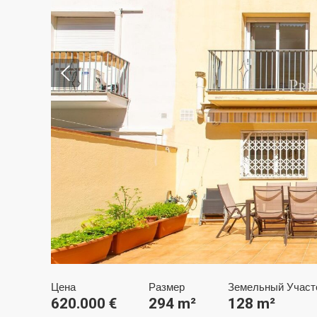
Изме
Техни
Этот в
целью 
их уста
возможн
диск, х
навигац
Цена
Размер
Земельный Участ
620.000 €
294 m²
128 m²
Анали