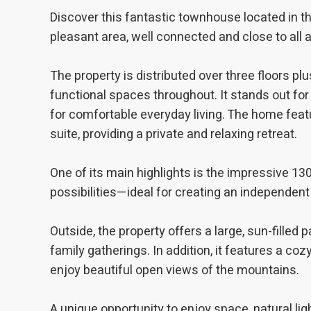
Они по
Discover this fantastic townhouse located in th
сайта.
pleasant area, well connected and close to all 
исполь
навига
данных
нам со
The property is distributed over three floors pl
качест
продукт
functional spaces throughout. It stands out for 
for comfortable everyday living. The home fea
Марке
suite, providing a private and relaxing retreat.
Эти фа
личном
One of its main highlights is the impressive 13
просмо
отобра
possibilities—ideal for creating an independent 
Outside, the property offers a large, sun-filled 
family gatherings. In addition, it features a co
enjoy beautiful open views of the mountains.
A unique opportunity to enjoy space, natural light