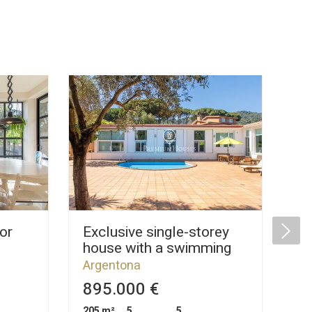
or
Exclusive single-storey
La
house with a swimming
Ar
pool and plenty of privacy
Ar
Argentona
for sale in Argentona
895.000 €
2
205 m²
5
5
1.0