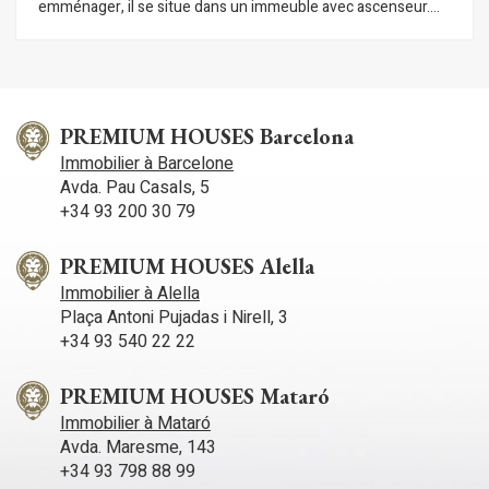
emménager, il se situe dans un immeuble avec ascenseur.
L'appartement se compose d'une pièce de vie avec
séjour/salle à manger donnant sur un balcon, et d'une cuisine
séparée attenante. L'espace nuit comprend deux chambres :
une avec un lit double et une avec un lit simple. Toutes les
chambres sont équipées de placards intégrés. Une salle de
bain complète avec douche est également présente.
PREMIUM HOUSES Barcelona
L'appartement se trouve en plein centre-ville de Sitges. Ce
Immobilier à Barcelone
quartier bénéficie d'une situation idéale, à proximité de toutes
Avda. Pau Casals, 5
les commodités et de la plage. Le centre de Sitges est animé
+34 93 200 30 79
toute l'année, parfait pour profiter des festivités locales.
PREMIUM HOUSES Alella
Immobilier à Alella
Plaça Antoni Pujadas i Nirell, 3
+34 93 540 22 22
PREMIUM HOUSES Mataró
Immobilier à Mataró
Avda. Maresme, 143
+34 93 798 88 99