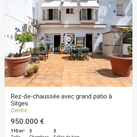
local se trouve au centre de Sitges, un quartier réputé pour sa
proximité avec les commerces et services essentiels et la
plage.
Rez-de-chaussée avec grand patio à
Sitges
Centre
950.000 €
110 m²
3
3