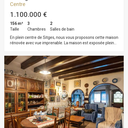
Centre
1.100.000 €
156 m²
3
2
Taille
Chambres
Salles de bain
En plein centre de Sitges, nous vous proposons cette maison
rénovée avec vue imprenable. La maison est exposée plein
sud. La maison est divisée en cinq étages. Au rez-de-
chaussée, se trouve un grand espace pour ouvrir un
commerce et une sortie sur un patio Au premier étage, nous
trouvons l'espace nuit composé d'une chambre double avec
accès à une terrasse et un balcon. Au même étage, nous
trouvons une salle de bain complète et une buanderie. Au
deuxième étage, nous trouvons la pièce à vivre composée
d'un salon-salle à manger et d'une cuisine ouverte. Les deux
pièces donnent accès à un balcon et à une terrasse. Au
troisième étage, nous trouvons un autre espace nuit
composé d'une chambre double avec accès à une terrasse et
un balcon. Au quatrième étage, nous trouvons une petite
salle de bain et un solarium avec vue imprenable sur la mer. La
propriété dispose d'une licence commerciale pour ouvrir un
commerce au rez-de-chaussée La maison est située dans le