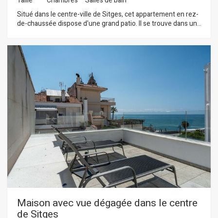
Taille
Chambres
Salles de bain
Situé dans le centre-ville de Sitges, cet appartement en rez-
de-chaussée dispose d'une grand patio. Il se trouve dans une
résidence avec ascenseur et parking pour trois voitures.
L'appartement est divisé en deux niveaux. Au rez-de-
chaussée se trouve la pièce à vivre, composée d'un salon-
salle à manger et d'une cuisine séparée. Les deux pièces
s'ouvrent sur un grand patio. Des toilettes invités complètent
l'étage. Au premier étage se trouve l'espace nuit, composé de
trois chambres doubles, dont une avec salle de bain privative
avec accès à un balcon ainsi que les autres pièces. Toutes les
chambres disposent de placards intégrés. Une salle de bain
complète dessert les autres chambres. Au même étage, une
galerie abrite la buanderie. Ce logement est situé dans le
centre-ville de Sitges, un quartier caractérisé par la proximité
de tous les services et de la plage. Le centre-ville de Sitges
est animé toute l'année, vous permettant de profiter
pleinement des festivités de la ville.
Maison avec vue dégagée dans le centre
de Sitges