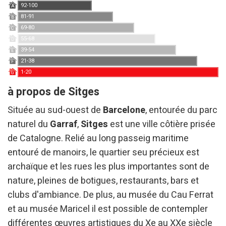
92-100
Technique et Fonctionnel
Toujours actif
A
81-91
B
Ce site Web utilise ses propres cookies pour collecter des
69-80
informations afin d'améliorer nos services. Si vous
C
continuez à naviguer, vous acceptez leur installation.
55-68
D
L'utilisateur a la possibilité de configurer son navigateur,
39-54
E
pouvant, s'il le souhaite, empêcher leur installation sur son
21-38
disque dur, même s'il doit garder à l'esprit qu'une telle
F
action peut entraîner des difficultés de navigation sur le
1-20
G
site.
à propos de Sitges
Analyse et Personnalisation
Située au sud-ouest de
Barcelone
, entourée du parc
Ils permettent le suivi et l'analyse du comportement des
naturel du
Garraf
,
Sitges
est une ville côtière prisée
utilisateurs de ce site. Les informations collectées via ce
de Catalogne. Relié au long passeig maritime
type de cookies sont utilisées pour mesurer l'activité du
Web pour l'élaboration des profils de navigation des
entouré de manoirs, le quartier seu précieux est
utilisateurs afin d'introduire des améliorations basées sur
l'analyse des données d'utilisation effectuée par les
archaïque et les rues les plus importantes sont de
utilisateurs du service. . Ils nous permettent de
sauvegarder les informations de préférence de l'utilisateur
nature, pleines de botigues, restaurants, bars et
pour améliorer la qualité de nos services et offrir une
clubs d'ambiance. De plus, au musée du Cau Ferrat
meilleure expérience grâce aux produits recommandés.
et au musée Maricel il est possible de contempler
Marketing et Publicité
différentes œuvres artistiques du Xe au XXe siècle