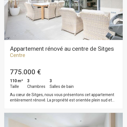
de bain complète cet étage, qui bénéficie également d'une
grande terrasse donnant sur la rue. Au deuxième étage, vous
trouverez une autre chambre double, une salle de bain
complète et une terrasse donnant sur la rue. Au troisième
étage, une grande terrasse orientée ouest offre une vue sur
l'intérieur de l'immeuble. La maison est située en plein centre
de Sitges, dans un quartier prisé pour sa proximité avec les
commerces et services essentiels et la plage.
Appartement rénové au centre de Sitges
Centre
775.000 €
110 m²
3
3
Taille
Chambres
Salles de bain
Au cœur de Sitges, nous vous présentons cet appartement
entièrement rénové. La propriété est orientée plein sud et
possède une très grande terrasse. L'appartement se
compose d'un séjour/salle à manger donnant sur une grande
terrasse. Attenante, une cuisine américaine s'ouvre
également sur cette terrasse. L'espace nuit comprend trois