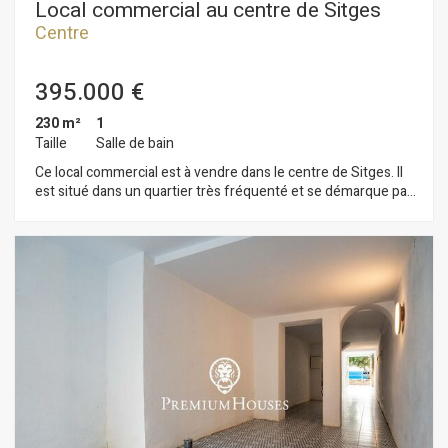
Local commercial au centre de Sitges
Centre
395.000 €
230 m²
1
Taille
Salle de bain
Ce local commercial est à vendre dans le centre de Sitges. Il
est situé dans un quartier très fréquenté et se démarque par
sa grande façade d'exposition qui lui confère une grande
visibilité. Son grand espace en fait une bonne opportunité
pour créer un négoce. Ce local construit sur une superficie de
230m2 est réparti en un grand rez-de-chaussée au niveau de
la rue de 100m2 et un sous-sol d'une capacité de stockage de
130m2. Les locaux sont situés au centre de Sitges et
disposent de tous les services essentiels.