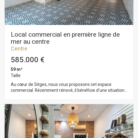
Local commercial en première ligne de
mer au centre
Centre
585.000 €
59 m²
Taille
Au cœur de Sitges, nous vous proposons cet espace
commercial. Récemment rénové, il bénéficie d'une situation
privilégiée en bord de mer, sur une promenade animée. De
plain-pied et baigné de lumière naturelle, cet espace ouvert
dispose également d'une terrasse à l'arrière. Situé en plein
centre de Sitges, dans un quartier réputé pour sa proximité
avec les commerces et services essentiels et la plage, cet
espace commercial est idéalement situé.