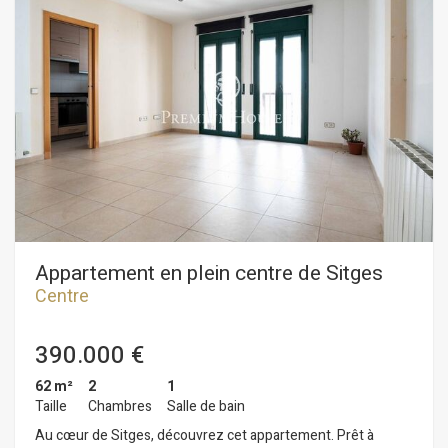
chambres doubles, dont deux avec salle de bains privative.
Une salle de bains complète dessert la troisième chambre et
le reste de l'appartement. Situé en plein centre-ville de
Sitges, cet appartement bénéficie d'un emplacement idéal, à
proximité de toutes les commodités et de la plage. Le centre
de Sitges est animé toute l'année, parfait pour profiter des
festivités locales.
Appartement en plein centre de Sitges
Centre
390.000 €
62 m²
2
1
Taille
Chambres
Salle de bain
Au cœur de Sitges, découvrez cet appartement. Prêt à