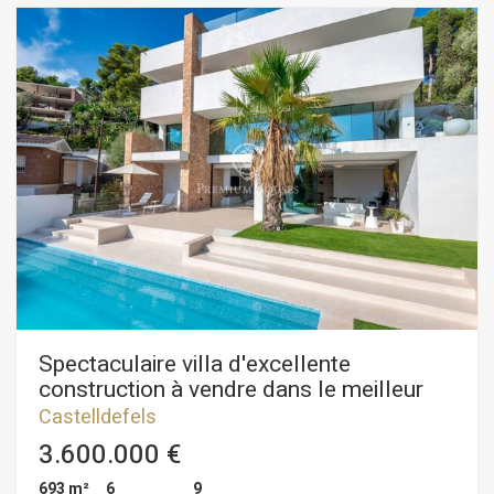
Spectaculaire villa d'excellente
construction à vendre dans le meilleur
quartier de Castelldefels.
Castelldefels
3.600.000 €
693 m²
6
9