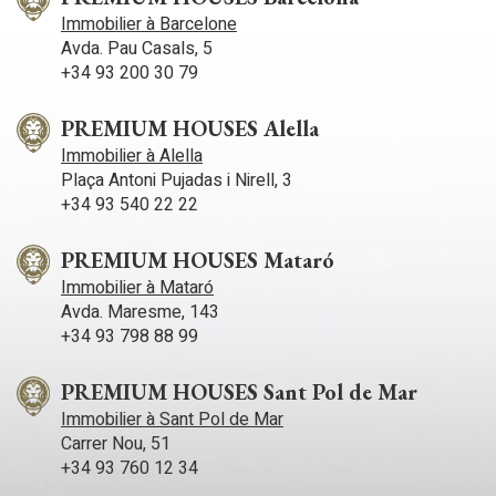
un accès direct à une agréable terrasse exposée plein sud,
Immobilier à Barcelone
avec une vue dégagée sur les parties communes et les
Avda. Pau Casals, 5
piscines. À ce même niveau se trouve une cuisine
+34 93 200 30 79
indépendante spacieuse donnant accès à une seconde
terrasse agrémentée de verdure. Des toilettes invités sont
également situées à ce niveau. Le quartier de Muntanyeta à
PREMIUM HOUSES Alella
Castelldefels est idéal pour les familles. Situé à deux pas du
Immobilier à Alella
centre-ville, il est entouré d'écoles, de centres de santé, de
Plaça Antoni Pujadas i Nirell, 3
supermarchés et de toutes les commodités nécessaires au
quotidien.
+34 93 540 22 22
PREMIUM HOUSES Mataró
Immobilier à Mataró
Avda. Maresme, 143
+34 93 798 88 99
PREMIUM HOUSES Sant Pol de Mar
Immobilier à Sant Pol de Mar
Carrer Nou, 51
+34 93 760 12 34