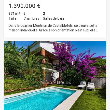
1.390.000 €
371 m²
5
2
Taille
Chambres
Salles de bain
Dans le quartier Montmar de Castelldefels, se trouve cette
maison individuelle. Grâce à son orientation plein sud, elle
bénéficie d'une luminosité exceptionnelle. La propriété
comprend une piscine, un jardin et une vue imprenable. La
maison est répartie sur quatre niveaux. Au premier niveau,
l'espace de vie se compose d'un salon spacieux et lumineux
avec cheminée, offrant une vue panoramique à couper le
souffle sur Barcelone, la mer Méditerranée et les montagnes.
Nous y trouvons également une cuisine indépendante avec
accès direct à l'extérieur, une salle de bain complète et une
buanderie pratique. Un balcon prolonge la vue et accentue la
sensation d'espace. Le deuxième niveau abrite l'espace nuit,
composé de quatre chambres doubles, toutes dotées de
placards intégrés et bénéficiant d'une excellente luminosité.
Deux d'entre elles donnent accès à un balcon offrant une vue
privilégiée. Une salle de bain complète dessert ce niveau. Le
troisième niveau offre une mansarde lumineuse et ouverte
avec une vue magnifique. Depuis la rue, la propriété est
accessible par un garage et un portillon piétonnier, donnant