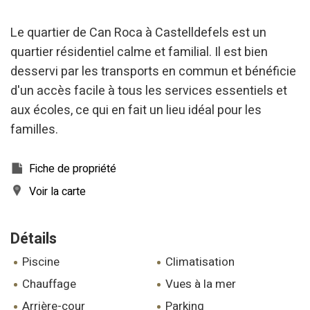
Le quartier de Can Roca à Castelldefels est un
quartier résidentiel calme et familial. Il est bien
desservi par les transports en commun et bénéficie
d'un accès facile à tous les services essentiels et
Modifier les cookies
aux écoles, ce qui en fait un lieu idéal pour les
familles.
Technique et Fonctionnel
Toujours actif
Ce site Web utilise ses propres cookies pour collecter des
informations afin d'améliorer nos services. Si vous
Fiche de propriété
continuez à naviguer, vous acceptez leur installation.
L'utilisateur a la possibilité de configurer son navigateur,
Voir la carte
pouvant, s'il le souhaite, empêcher leur installation sur son
disque dur, même s'il doit garder à l'esprit qu'une telle
action peut entraîner des difficultés de navigation sur le
site.
Détails
piscine
climatisation
Analyse et Personnalisation
chauffage
vues à la mer
Ils permettent le suivi et l'analyse du comportement des
utilisateurs de ce site. Les informations collectées via ce
arrière-cour
parking