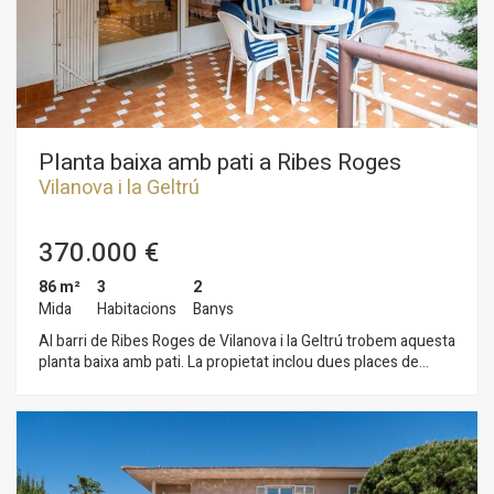
donaria accés des de la casa al soterrani on hi ha un garatge
de grans dimensions amb bany i espai d'emmagatzematge. El
barri de Sis Camins de Vilanova i la Geltrú compta amb bona
ubicació pel que fa a autobusos, col·legis i zones infantils.
Planta baixa amb pati a Ribes Roges
Vilanova i la Geltrú
370.000 €
86 m²
3
2
Mida
Habitacions
Banys
Al barri de Ribes Roges de Vilanova i la Geltrú trobem aquesta
planta baixa amb pati. La propietat inclou dues places de
pàrquing. La zona de dia de la vivenda es compon d´un saló-
menjador amb llar de foc i sortida a una terrassa privada. Des
de la terrassa també s'accedeix al jardí comunitari. Tot seguit,
ens trobem amb una cuina independent. La zona de nit es
compon de dues habitacions dobles, una habitació individual i
dos banys complets. Tots els dormitoris tenen armaris de