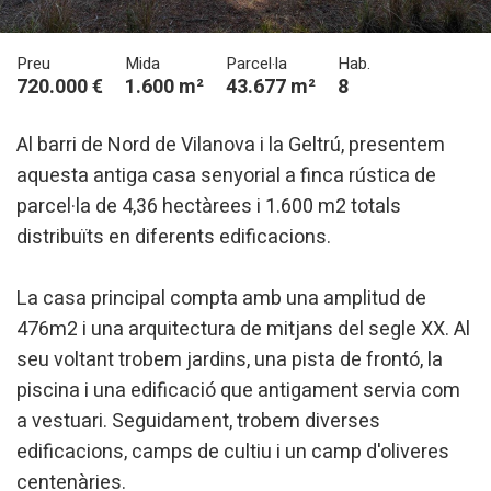
Preu
Mida
Parcel·la
Hab.
720.000 €
1.600 m²
43.677 m²
8
Al barri de Nord de Vilanova i la Geltrú, presentem
aquesta antiga casa senyorial a finca rústica de
parcel·la de 4,36 hectàrees i 1.600 m2 totals
distribuïts en diferents edificacions.
La casa principal compta amb una amplitud de
476m2 i una arquitectura de mitjans del segle XX. Al
seu voltant trobem jardins, una pista de frontó, la
piscina i una edificació que antigament servia com
a vestuari. Seguidament, trobem diverses
edificacions, camps de cultiu i un camp d'oliveres
centenàries.