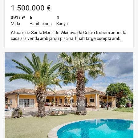
1.500.000 €
391 m²
6
4
Mida
Habitacions
Banys
Al barri de Santa Maria de Vilanova i la Geltrú trobem aquesta
casa a la venda amb jardí i piscina. L'habitatge compta amb
vistes clares des de les plantes superiors i molta llum natural
per la seva orientació. A la planta baixa tenim la zona de dia. La
mateixa compta amb un saló-menjador de grans dimensions i
amb sortida directa al jardí. Des d´aquest espai accedim també
a la cuina independent amb illa central. Aquest espai també
està connectat a l'exterior de l'habitatge. El jardí compta amb
una piscina que rep llum natural tot el dia. Finalment, trobem a
aquest pis una habitació doble, un despatx, una habitació
individual i un bany complet que dóna servei a la planta. La
segona planta compta amb 3 habitacions dobles en suite
totes amb sortida a una terrassa amb vistes clares. A l'última
planta hi ha unes golfes de grans dimensions diàfanes. A la
planta soterrani hi trobem el pàrquing de grans dimensions
amb capacitat per a 3 cotxes i espai d'emmagatzematge.
Totes les plantes estan connectades per ascensor. El barri de
Santa Maria de Vilanova i la Geltrú es caracteritza per gaudir d