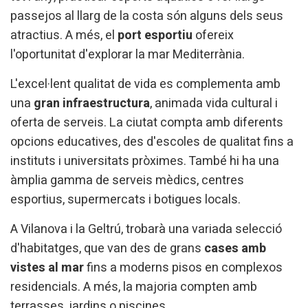
passejos al llarg de la costa són alguns dels seus
Marketing i publicitat
atractius. A més, el
port esportiu
ofereix
Aquestes cookies són utilitzades per emmagatzemar
l'oportunitat d'explorar la mar Mediterrània.
informació sobre les preferències i les eleccions personals
de l'usuari a través de l'observació continuada dels seus
hàbits de navegació. Gràcies a elles, podem conèixer els
L'excel·lent qualitat de vida es complementa amb
hàbits de navegació al lloc web i mostrar publicitat
una
gran infraestructura
, animada vida cultural i
relacionada amb el perfil de navegació de l'usuari.
oferta de serveis. La ciutat compta amb diferents
opcions educatives, des d'escoles de qualitat fins a
instituts i universitats pròximes. També hi ha una
àmplia gamma de serveis mèdics, centres
esportius, supermercats i botigues locals.
A Vilanova i la Geltrú, trobarà una variada selecció
d'habitatges, que van des de grans
cases amb
vistes al mar
fins a moderns pisos en complexos
residencials. A més, la majoria compten amb
terrasses, jardins o piscines.