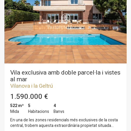
paret. L'habitatge és a Ribes Roges, el millor barri de Vilanova i
la Geltrú. La zona és a tir de pedra de la platja, del port i de
serveis.
Vila exclusiva amb doble parcel·la i vistes
al mar
Vilanova i la Geltrú
1.590.000 €
522 m²
5
4
Mida
Habitacions
Banys
En una de les zones residencials més exclusives de la costa
central, trobem aquesta extraordinària propietat situada