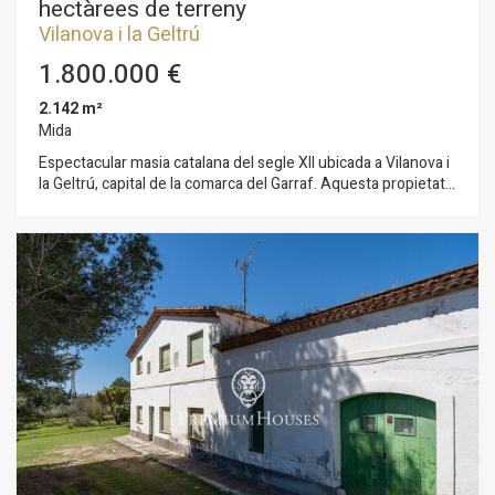
hectàrees de terreny
Vilanova i la Geltrú
1.800.000 €
2.142 m²
Mida
Espectacular masia catalana del segle XII ubicada a Vilanova i
la Geltrú, capital de la comarca del Garraf. Aquesta propietat
única ofereix una oportunitat excepcional per a inversors i
amants del patrimoni. Es troba a només 500 metres del nucli
urbà de Vilanova ia 600 metres de l'antic Gran Casino de
Barcelona a Sant Pere de Ribes, cosa que garanteix una
ubicació privilegiada amb ben comunicat: a 100 metres de la
C-31 i 250 metres de la C-15. La finca compta amb un terreny
pla de 31.337 metres quadrats (3,13 hectàrees), que podria
ampliar-se fins a més de 27 hectàrees amb terrenys
adjacents pertanyents a la mateixa propietat. L'edifici principal
té una superfície de 1.658,37 metres quadrats,
complementat per 483,47 metres quadrats d'edificacions
annexes, cosa que suma un total de 2.141,84 metres
quadrats de superfície construïda. Actualment, la masia es
troba a reformar, cosa que ofereix la possibilitat de