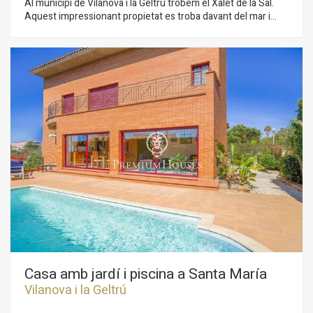
Al municipi de Vilanova i la Geltrú trobem el Xalet de la Sal.
Aquest impressionant propietat es troba davant del mar i
compta amb una gran privacitat ja que no té veïns. Lhabitatge
es distribueix en dues plantes. La zona de dia es compon de
dos salons, un amb xemeneia per a l'hivern i un altre per a
l'estiu amb unes vistes espectaculars del Mediterrani. En
aquest mateix espai hi tenim el menjador. Des del saló hi ha
sortida directa al jardí amb piscina i les espectaculars vistes
del mar. La planta té una cuina completament reformada amb
un espai de menjador i sortida al jardí. Addicionalment hi ha un
bany complet que dóna servei a la planta. A la segona planta hi
trobem 3 habitacions dobles de les quals una és en suite.
Addicionalment, hi ha un saló, una habitació individual i un
bany complet que dóna servei a la planta. La casa està ubicada
a tir de pedra de Vilanova i la Geltrú i de tots els seus serveis
essencials. El municipi compta amb un port esportiu i una gran
oferta gastronòmica.
Casa amb jardí i piscina a Santa María
Vilanova i la Geltrú