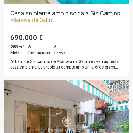
´una gran pau i tranquil·litat durant tot l´any. Tot plegat sense
renunciar a una connexió òptima amb Cubelles i l'autopista.
Casa en planta amb piscina a Sis Camins
Vilanova i la Geltrú
690.000 €
268 m²
5
5
Mida
Habitacions
Banys
Al barri de Sis Camins de Vilanova i la Geltrú es ven aquesta
casa en planta. La propietat compta amb un jardí de grans
dimensions amb piscina . L´habitatge compta amb dos
apartaments independents completament equipats. La zona
de dia es compon d´un saló-menjador amb sortida al jardí. El
mateix té una gran mida i una piscina. Des del saló accedim a
la cuina office de grans dimensions amb espai de safareig.
Acaba de completar la zona de dia una sala de jocs, un
despatx i dos banys complets. La zona de nit està formada
per una habitació en suite amb vestidor. Addicionalment, en
aquesta planta hi trobem dos apartaments independents amb
saló, cuina, 2 habitacions dobles i un bany complet. La
propietat compta amb un buit per posar-hi ascensor que