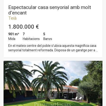
Espectacular casa senyorial amb molt
d’encant
Teià
1.800.000 €
901 m²
7
5
Mida
Habitacions
Banys
En el mateix centre del poble s’ubica aquesta magnífica casa
senyorial totalment reformada. Disposa de un garatge per a 6
places de cotxe, un jardí pla, piscina, 2 salons, habitacions
suites, etc. La propietat és pot destinar a vivenda o a hotel
amb encant, restaurant o qualsevol tipus de negoci que
requereixi estar dins un entorn rural però amb proximitat a
Barcelona, aeroports, port esportiu, club de tenis o golf. Un
marc ideal amb un microclima únic per a gaudir d’una bona
qualitat de vida/negoci.