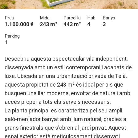
Preu
Mida
Parcel·la
Hab.
Banys
1.100.000 €
243 m²
443 m²
4
3
Parking
1
Descobriu aquesta espectacular vila independent,
dissenyada amb un estil contemporani i acabats de
luxe. Ubicada en una urbanització privada de Teià,
aquesta propietat de 243 m² és ideal per als que
busquen una llar moderna, envoltat de natura i amb
accés proper a tots els serveis necessaris.
La planta principal es caracteritza pel seu ampli
saló-menjador banyat amb llum natural, gràcies a
grans finestrals que s'obren al jardí privat. Aquest
espai exterior està meticulosament dissenyat i