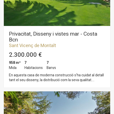
Privacitat, Disseny i vistes mar - Costa
Bcn
Sant Vicenç de Montalt
2.300.000 €
958 m²
7
7
Mida
Habitacions
Banys
En aquesta casa de moderna construcció s'ha cuidat al detall
tant el seu disseny, la distribució com la seva qualitat.
Excel·lents acabats i tècnicament perfecta, per aconseguir la
màxima comoditat en l'habitatge. A més d'un disseny de línies
rectes d'amplis espais interiors i comunicats entre si, la seva
ubicació i orientació són immillorables. La casa es distribueix
en dues plantes i el seu disseny està pensat per aconseguir la
màxima privadesa. En la planta principal, l'ampli rebedor
separa la zona de cuina i servei de la zona de menjador, saló,