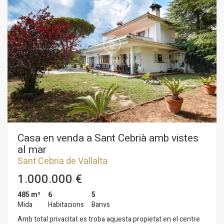
habitacions amples de les quals 2 són suites, una d'elles amb
jacuzzi i solàrium. En totes les estances de la casa trobem aire
condicionat, aspirador centralitzat, connexió USB i Ipod per
escoltar música.Disposa també d'un saló ampli amb biblioteca
i menjador amb una taula central amb capacitat per a unes 14
persones.El garatge té capacitat per a 4 cotxes, a més disposa
també d'una gran rebost.El terreny d'aquesta propietat és
dels més grans de la zona i disposa de piscina climatitzada
per anticipar i allargar l'estiu.
Casa en venda a Sant Cebrià amb vistes
al mar
Sant Cebria de Vallalta
1.000.000 €
485 m²
6
5
Mida
Habitacions
Banys
Amb total privacitat es troba aquesta propietat en el centre