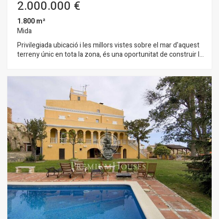
2.000.000 €
1.800 m²
Mida
Privilegiada ubicació i les millors vistes sobre el mar d'aquest
terreny únic en tota la zona, és una oportunitat de construir la
casa dels seus somnis en aquest idíl·lic entorn. Pràcticament
pla i elevat sobre el mar, a uns 50 ms de la primera línia, en una
tranquil·la urbanització i zona residencial de la localitat
d'Arenys de Mar, a 3 minuts del seu centre urbà, aquest
terreny de gairebé 1800 m2 de sol urbà disposa de tots els
serveis a peu de parcel·la: electricitat, gas, clavegueram,
telèfon. L'ús principal permès és el d'habitatge unifamiliar.
Disposem d'informació completa de les normes urbanístiques
i ús del sol. A 3 minuts de l'accés directe a l'autopista que
connecta en 40 minuts amb Barcelona. A 4 minuts del Port
Esportiu d'Arenys de Mar, proper a centres comercials i d'oci,
col·legis, serveis.