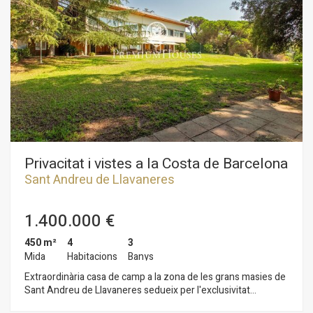
terrassa amb vista al mar, despatx i piscina interior. En la
planta inferior es distribueixen els dormitoris amb sortides
independents al jardí. Des de la mateixa entrada a la propietat
veiem la seva distribució en dues àrees, la casa en si i la zona
garatge per a tres cotxes amb l'apartament de convidats
annex compost de dormitori, bany complet, cuina i saló.
També destaca la piscina interior i jardí molt cuidat amb
arbres, palmeres i fins i tot un putt de golf tot aixo ressaltat
amb preciosa il·luminació nocturna.
Privacitat i vistes a la Costa de Barcelona
Sant Andreu de Llavaneres
1.400.000 €
450 m²
4
3
Mida
Habitacions
Banys
Extraordinària casa de camp a la zona de les grans masies de
Sant Andreu de Llavaneres sedueix per l'exclusivitat
d'aquesta ubicació i les meravelloses vistes que proporciona