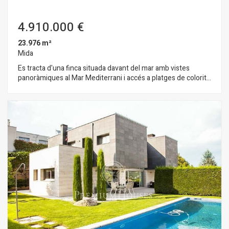
4.910.000 €
23.976 m²
Mida
Es tracta d'una finca situada davant del mar amb vistes
panoràmiques al Mar Mediterrani i accés a platges de colorit
intens i assossegades, a tan sols 40 km de Barcelona. Dades
tècniques: - Qualificació urbanística, clau 19
(desenvolupament turístic). - Pla parcial aprovat. - Distància
Barcelona 40 km. i de Girona 60 km. - Edificabilitat de 8.915 m²
sobre rasant. - Orientació Sud, i clima benigne durant tot l'any.
Com a informació addicional, disposa d'un avant projecte que
disposa de l'aprobacion de Ajuntament: - 110 habitacions
dobles de nivell sènior suite i 10 de nivell junior suite. - Spa
lúdic-terapèutic + zona de bellesa i 16 gabinets, total 2.500 m²
- Creat amb criteris de sostenibilitat i eficiència hidràulica i
tèrmica. - 11.000 m² construïts, (inclosos soterranis). - Dos
restaurants per a 200 persones - Zona esportiva.