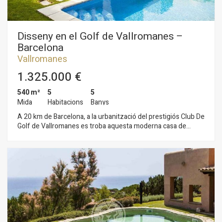
Disseny en el Golf de Vallromanes –
Barcelona
Vallromanes
1.325.000 €
540 m²
5
5
Mida
Habitacions
Banys
A 20 km de Barcelona, a la urbanització del prestigiós Club De
Golf de Vallromanes es troba aquesta moderna casa de
disseny. El jardí té il·luminació per leds comandada per
radiofreqüència i sistema de reg automàtic. En ell trobem la
zona enjardinada amb piscina salina i barbacoa i una altra zona
d'arbres frutales.la casa es distribueix en tres plantes
comunicades per ascensor. En la planta baixa hi ha una sala de
TV, ampli i obert saló-menjador amb xemeneia, cuina-office,
lavabo de cortesia i una habitació amb bany en suite.
Destaquen els grans finestrals que proporcionen lluminositat
a totes les estades i ens connecten directament amb el jardí.
En la primera planta està l'habitació principal amb dues