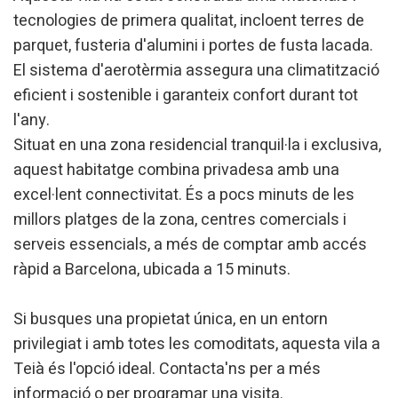
tecnologies de primera qualitat, incloent terres de
parquet, fusteria d'alumini i portes de fusta lacada.
Modificar cookies
El sistema d'aerotèrmia assegura una climatització
eficient i sostenible i garanteix confort durant tot
l'any.
Tècniques i funcionals
Sempre activades
Situat en una zona residencial tranquil·la i exclusiva,
Aquest lloc web utilitza cookies pròpies per recopilar
informació amb la finalitat de millorar els nostres serveis.
aquest habitatge combina privadesa amb una
Si continua navegant, suposa l'acceptació de la instal·lació
excel·lent connectivitat. És a pocs minuts de les
de les mateixes. L'usuari té la possibilitat de configurar el
navegador podent, si així ho desitja, impedir que siguin
millors platges de la zona, centres comercials i
instal·lades al disc dur, encara que haurà de tenir en
compte que aquesta acció podrà ocasionar dificultats de
serveis essencials, a més de comptar amb accés
navegació de la pàgina web.
ràpid a Barcelona, ​​ubicada a 15 minuts.
Analítiques i personalització
Si busques una propietat única, en un entorn
Permeten fer el seguiment i l'anàlisi del comportament
privilegiat i amb totes les comoditats, aquesta vila a
dels usuaris d'aquest lloc web. La informació recollida
mitjançant aquest tipus de cookies s'utilitza en el
Teià és l'opció ideal. Contacta'ns per a més
mesurament de l'activitat del web per a l'elaboració de
perfils de navegació dels usuaris per introduir millores en
informació o per programar una visita.
funció de l'anàlisi de les dades d'ús que fan els usuaris del