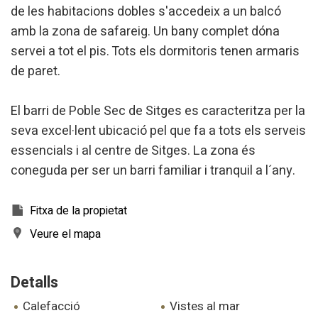
de les habitacions dobles s'accedeix a un balcó
navegador podent, si així ho desitja, impedir que siguin
instal·lades al disc dur, encara que haurà de tenir en
amb la zona de safareig. Un bany complet dóna
compte que aquesta acció podrà ocasionar dificultats de
navegació de la pàgina web.
servei a tot el pis. Tots els dormitoris tenen armaris
de paret.
Analítiques i personalització
Permeten fer el seguiment i l'anàlisi del comportament
El barri de Poble Sec de Sitges es caracteritza per la
dels usuaris d'aquest lloc web. La informació recollida
mitjançant aquest tipus de cookies s'utilitza en el
seva excel·lent ubicació pel que fa a tots els serveis
mesurament de l'activitat del web per a l'elaboració de
essencials i al centre de Sitges. La zona és
perfils de navegació dels usuaris per introduir millores en
funció de l'anàlisi de les dades d'ús que fan els usuaris del
coneguda per ser un barri familiar i tranquil a l´any.
servei. Permeten desar la informació de preferència de
l'usuari per millorar la qualitat dels nostres serveis i oferir
una millor experiència a través de productes recomanats.
Fitxa de la propietat
Marketing i publicitat
Veure el mapa
Aquestes cookies són utilitzades per emmagatzemar
informació sobre les preferències i les eleccions personals
Detalls
de l'usuari a través de l'observació continuada dels seus
hàbits de navegació. Gràcies a elles, podem conèixer els
hàbits de navegació al lloc web i mostrar publicitat
calefacció
vistes al mar
relacionada amb el perfil de navegació de l'usuari.