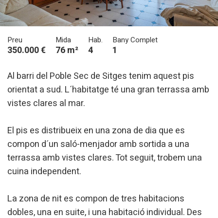
Preu
Mida
Hab.
Bany Complet
350.000 €
76 m²
4
1
Al barri del Poble Sec de Sitges tenim aquest pis
orientat a sud. L´habitatge té una gran terrassa amb
vistes clares al mar.
El pis es distribueix en una zona de dia que es
compon d´un saló-menjador amb sortida a una
Modificar cookies
terrassa amb vistes clares. Tot seguit, trobem una
cuina independent.
Tècniques i funcionals
Sempre activades
Aquest lloc web utilitza cookies pròpies per recopilar
La zona de nit es compon de tres habitacions
informació amb la finalitat de millorar els nostres serveis.
Si continua navegant, suposa l'acceptació de la instal·lació
dobles, una en suite, i una habitació individual. Des
de les mateixes. L'usuari té la possibilitat de configurar el