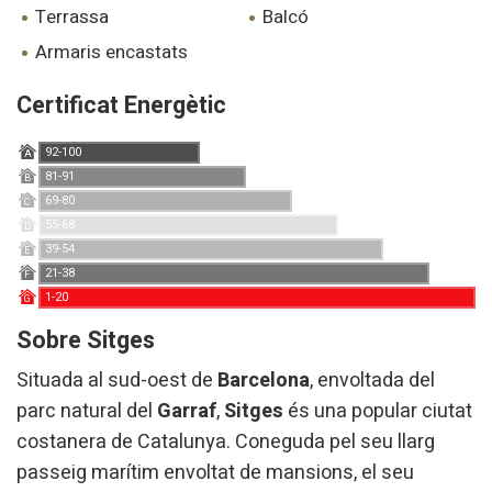
terrassa
balcó
armaris encastats
Certificat Energètic
92-100
A
81-91
B
69-80
C
55-68
D
39-54
E
21-38
F
1-20
G
Sobre Sitges
Situada al sud-oest de
Barcelona
, envoltada del
parc natural del
Garraf
,
Sitges
és una popular ciutat
costanera de Catalunya. Coneguda pel seu llarg
passeig marítim envoltat de mansions, el seu