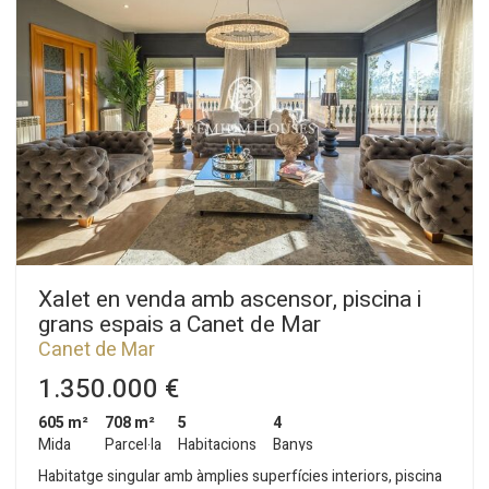
Xalet en venda amb ascensor, piscina i
grans espais a Canet de Mar
Canet de Mar
1.350.000 €
605 m²
708 m²
5
4
Mida
Parcel·la
Habitacions
Banys
Habitatge singular amb àmplies superfícies interiors, piscina