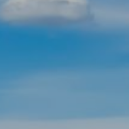
Modificar cookies
Tècniques i funcionals
Sempre activades
Aquest lloc web utilitza cookies pròpies per recopilar
informació amb la finalitat de millorar els nostres serveis.
Si continua navegant, suposa l'acceptació de la instal·lació
de les mateixes. L'usuari té la possibilitat de configurar el
navegador podent, si així ho desitja, impedir que siguin
instal·lades al disc dur, encara que haurà de tenir en
compte que aquesta acció podrà ocasionar dificultats de
navegació de la pàgina web.
Analítiques i personalització
Permeten fer el seguiment i l'anàlisi del comportament
dels usuaris d'aquest lloc web. La informació recollida
mitjançant aquest tipus de cookies s'utilitza en el
mesurament de l'activitat del web per a l'elaboració de
perfils de navegació dels usuaris per introduir millores en
funció de l'anàlisi de les dades d'ús que fan els usuaris del
servei. Permeten desar la informació de preferència de