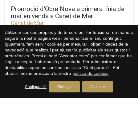
Promoció d'Obra Nova a primera línia de
mar en venda a Canet de Mar
Canet de Mar
350.000 €
Utilitzem cookies pròpies y de tercers per fer funcionar de manera
segura la nostra pàgina web i personalitzar el seu contingut.
84 m²
2
1
Igualment, fem servir cookies per mesurar i obtenir dades de la
Mida
Habitacions
Bany complet
navegació que realitza i per ajustar la publicitat als seus gustos i
preferències. Premi el botó "Acceptar totes" per confirmar que ha
Voramar, una exclusiva promoció de 25 habitatges d'obra
llegit i acceptat l'informació presentada. Per administrar o
nova a Canet de Mar, distribuïdes en tres blocs amb pisos de
deshabilitar aquestes cookies faci clic a "Configuració". Pot
2, 3 i 4 habitacions. Situada en primera línia de mar, aquesta
obtenir més informació a la nostra
política de cookies
.
promoció ofereix un entorn privilegiat on el disseny
contemporani, la sostenibilitat i la qualitat constructiva es
Configuració
Rebutjar
Acceptar
combinen per a crear llars úniques i confortables. Habitatges
amb terrasses i vistes a la mar, places d'aparcament i acabats
de primera qualitat de disseny modern. Característiques
destacades: • Sistema d'aerotèrmia per conductes • Eficiència
energètica A+ • Habitatges lluminosos, funcionals i
confortables, ideals per a residir tot l'any o com segona
residencia Pisos disponibles a partir de 299.000 € Una
oportunitat única per a invertir en qualitat de vida enfront del
Mediterrani. Plans i memòria de qualitats disponibles.