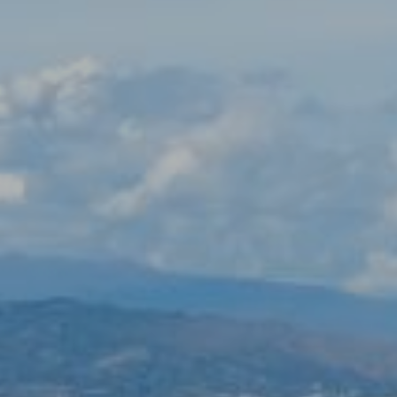
l'usuari per millorar la qualitat dels nostres serveis i oferir
una millor experiència a través de productes recomanats.
Marketing i publicitat
Aquestes cookies són utilitzades per emmagatzemar
informació sobre les preferències i les eleccions personals
de l'usuari a través de l'observació continuada dels seus
hàbits de navegació. Gràcies a elles, podem conèixer els
hàbits de navegació al lloc web i mostrar publicitat
relacionada amb el perfil de navegació de l'usuari.