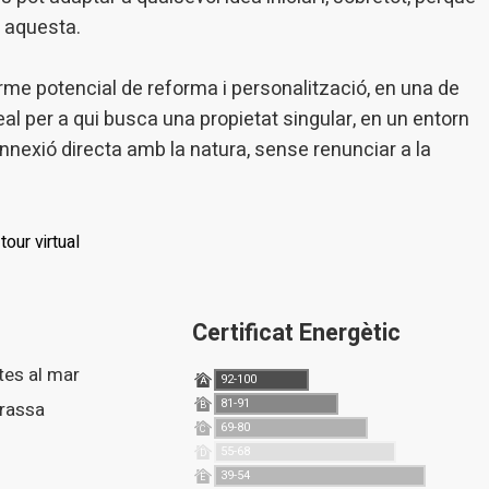
e aquesta.
rme potencial de reforma i personalització, en una de
l per a qui busca una propietat singular, en un entorn
connexió directa amb la natura, sense renunciar a la
tour virtual
Certificat Energètic
stes al mar
92-100
A
81-91
rrassa
B
69-80
C
55-68
D
39-54
E