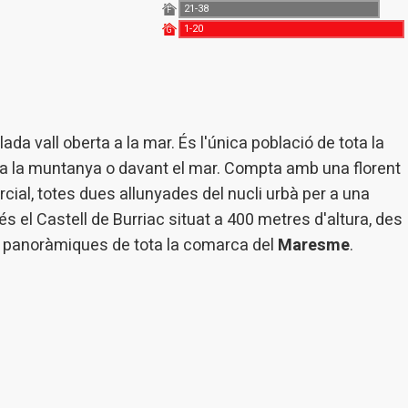
21-38
F
1-20
G
lada vall oberta a la mar. És l'única població de tota la
re a la muntanya o davant el mar. Compta amb una florent
ial, totes dues allunyades del nucli urbà per a una
és el Castell de Burriac situat a 400 metres d'altura, des
s panoràmiques de tota la comarca del
Maresme
.