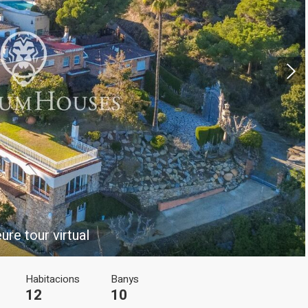
icar cookies
ues i funcionals
Sempre ac
loc web utilitza cookies pròpies per recopilar informació amb la finalitat
 els nostres serveis. Si continua navegant, suposa l'acceptació de la ins
ateixes. L'usuari té la possibilitat de configurar el navegador podent, si
ure tour virtual
 impedir que siguin instal·lades al disc dur, encara que haurà de tenir e
que aquesta acció podrà ocasionar dificultats de navegació de la pàgi
Habitacions
Banys
iques i personalització
12
10