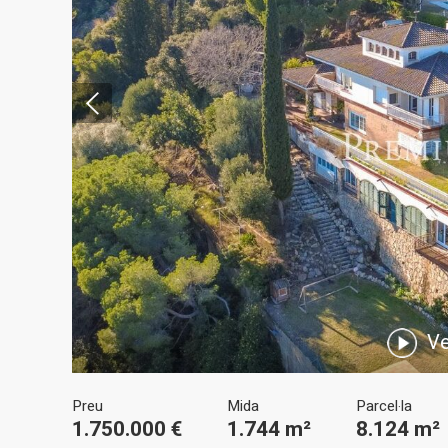
Modif
Tècniq
Aquest l
millorar
de les m
Ve
desitja,
compte 
Preu
Mida
Parcel·la
Analít
1.750.000 €
1.744 m²
8.124 m²