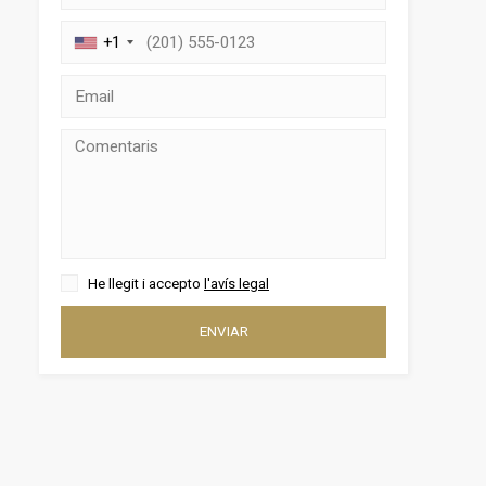
+1
He llegit i accepto
l'avís legal
tivades
 de
ENVIAR
tal·lació
 així ho
n
na web.