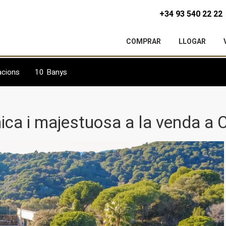
+34 93 540 22 22
COMPRAR
LLOGAR
acions
10
Banys
ica i majestuosa a la venda a 