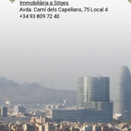
 gran
per a tardes acollidores, i amb
Immobiliària a Sitges
b vistes al mar. Als baixos
directe al jardí i a la piscina. La
Avda. Camí­ dels Capellans, 75 Local 4
n pàrquing per a quatre cotxes,
office, àmplia i pràctica, s'ac
+34 93 809 72 40
é hi ha un gran loft de 200m2,
d'una zona de rentada i un lav
seu bany i cuina, reformat
cortesia. En aquest mateix nive
tà rodejada
troba la zona de nit: tres dormi
s arbres i molta vegetació amb
dobles, una d'elles la suite prin
 terreny de 4.100 m2. Les
amb vestidor i bany privat. Tot
ionants vistes fan que aquesta
estades miren cap a la natural
tigui en un paradís, però a poca
abraça la casa, creant un ambi
a del centre urbà.
serenitat constant. La planta s
és un petit tresor: un espai pol
amb ànima d'estudi, ple d'enc
gràcies a les bigues vistes, i a
sortida a una gran terrassa. E
mateixa planta se suma una alt
perfecta per a hostes o per a q
busqui independència. El nivell
completa l'habitatge amb àmpl
multiusos, llistes per a convert
gimnàs, sala de jocs o el que 
i un garatge amb capacitat per 
vehicles. El jardí es converteix
autèntica extensió de la llar: ll