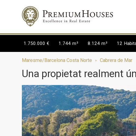
1.750.000 €
1.744 m²
8.124 m²
12
Habit
Maresme/Barcelona Costa Norte
Cabrera de Mar
Una propietat realment ún