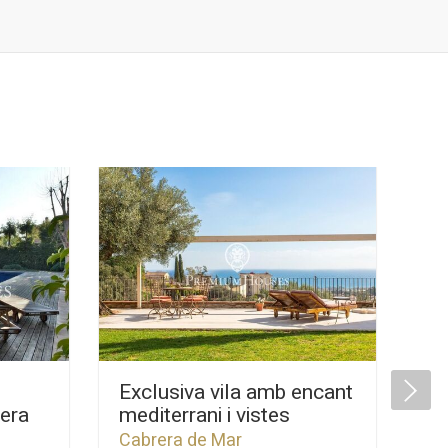
Exclusiva vila amb encant
El
era
mediterrani i vistes
pa
panoràmiques en venda a
Ca
Cabrera de Mar
Ca