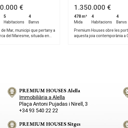
0.000 €
1.350.000 €
5
4
478 m²
4
4
Habitacions
Banys
Mida
Habitacions
Banys
 de Mar, municipi que pertany a
Premium Houses obre les port
rca del Maresme, situada en
aquesta joia contemporània a 
ta vall oberta al litoral, entre les
de Mar, una de les localitzaci
ts de Vilassar de Mar i Mataró, ia
cobejades del Maresme. Aquí, 
tància de 28 quilòmetres de
ho embolica tot i el disseny m
na. Casa a plena muntanya,
combina amb un paisatge que 
deu minuts caminant del centre
a respirar profund. A tot just 2
s trobem
minutos de Barcelona, aquest
tge en planta, saló menjador,
habitatge proposa un estil de v
fice, cinc habitacions dobles i
calma i la comoditat es donen 
ortida a una de les terrasses
Sobre una parcel·la de 800 m² s
sa que toca el sol tot el dia. Té
PREMIUM HOUSES Alella
casa, amb 445 m² que sorprene
rades; a la del jardí ens trobem
seva amplitud, privacitat i una
Immobiliària a Alella
fice, a la principal es distribueix
arquitectura clarament pensa
Plaça Antoni Pujadas i Nirell, 3
 menjador de 90m2 amb una
perquè la llum natural sigui la
+34 93 540 22 22
meneia i grans finestrals. Les
protagonista. La planta princip
ions són dobles, amb molta llum
desplega amb un gran saló-me
banys complets i un bany de
presidit per una xemeneia, pe
PREMIUM HOUSES Sitges