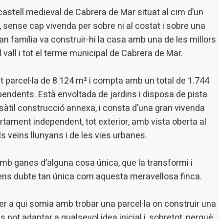
n fer el seguiment i l'anàlisi del comportament dels usuaris d'aquest ll
rmació recollida mitjançant aquest tipus de cookies s'utilitza en el mes
 castell medieval de Cabrera de Mar situat al cim d’un
ivitat del web per a l'elaboració de perfils de navegació dels usuaris per
, sense cap vivenda per sobre ni al costat i sobre una
r millores en funció de l'anàlisi de les dades d'ús que fan els usuaris del
 desar la informació de preferència de l'usuari per millorar la qualitat
an família va construir-hi la casa amb una de les millors
 serveis i oferir una millor experiència a través de productes recomanat
 vall i tot el terme municipal de Cabrera de Mar.
ng i publicitat
 parcel·la de 8.124 m² i compta amb un total de 1.744
s cookies són utilitzades per emmagatzemar informació sobre les
cies i les eleccions personals de l'usuari a través de l'observació cont
ependents. Està envoltada de jardins i disposa de pista
us hàbits de navegació. Gràcies a elles, podem conèixer els hàbits de
sàtil construcció annexa, i consta d’una gran vivenda
ó al lloc web i mostrar publicitat relacionada amb el perfil de navegac
rtament independent, tot exterior, amb vista oberta al
s veïns llunyans i de les vies urbanes.
Guardar configuració
Acceptar totes
amb ganes d’alguna cosa única, que la transformi i
 sens dubte tan única com aquesta meravellosa finca.
er a qui somia amb trobar una parcel·la on construir una
 pot adaptar a qualsevol idea inicial i, sobretot, perquè