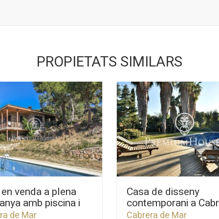
PROPIETATS SIMILARS
 en venda a plena
Casa de disseny
nya amb piscina i
contemporani a Cabr
s al mar a Cabrera de
de Mar
ra de Mar
Cabrera de Mar