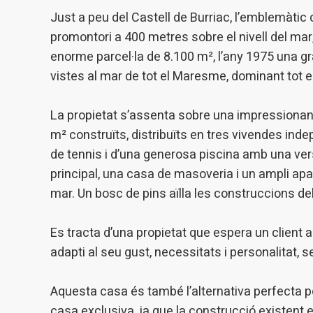
Permete
La info
Just a peu del Castell de Burriac, l’emblemàtic
de l'act
promontori a 400 metres sobre el nivell del mar
introdui
Permeten
enorme parcel·la de 8.100 m², l’any 1975 una gr
nostres
vistes al mar de tot el Maresme, dominant tot el
Marketi
La propietat s’assenta sobre una impressionant
Aqueste
preferèn
m² construïts, distribuïts en tres vivendes ind
dels se
de tennis i d’una generosa piscina amb una ver
navegaci
l'usuari.
principal, una casa de masoveria i un ampli apa
mar. Un bosc de pins aïlla les construccions del
Es tracta d’una propietat que espera un client 
adapti al seu gust, necessitats i personalitat,
Aquesta casa és també l’alternativa perfecta p
casa exclusiva, ja que la construcció existent es