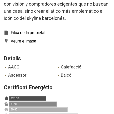
con visión y compradores exigentes que no buscan
una casa, sino crear el ático más emblemático e
icónico del skyline barcelonés.
Fitxa de la propietat
Veure el mapa
Detalls
AACC
calefacció
ascensor
balcó
Certificat Energètic
92-100
A
81-91
B
69-80
C