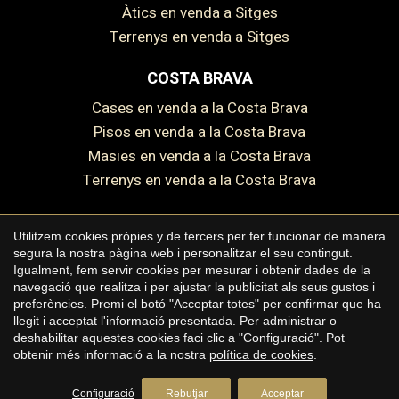
Àtics en venda a Sitges
Terrenys en venda a Sitges
COSTA BRAVA
Cases en venda a la Costa Brava
Pisos en venda a la Costa Brava
Masies en venda a la Costa Brava
Terrenys en venda a la Costa Brava
Guardar configuració
Acceptar totes
Utilitzem cookies pròpies y de tercers per fer funcionar de manera
segura la nostra pàgina web i personalitzar el seu contingut.
Copyright © 2026 Premium Houses
Igualment, fem servir cookies per mesurar i obtenir dades de la
navegació que realitza i per ajustar la publicitat als seus gustos i
Avís legal
preferències. Premi el botó "Acceptar totes" per confirmar que ha
llegit i acceptat l'informació presentada. Per administrar o
Política de privacitat
deshabilitar aquestes cookies faci clic a "Configuració". Pot
Polí­tica de cookies
obtenir més informació a la nostra
política de cookies
.
by
iEstrategic
Configuració
Rebutjar
Acceptar