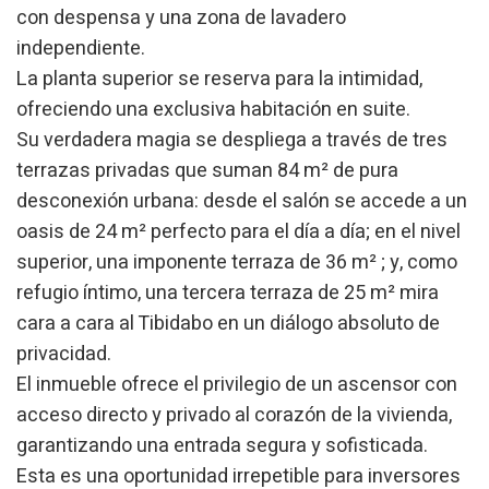
con despensa y una zona de lavadero
Permeten fer el seguiment i l'anàlisi del comportament
independiente.
dels usuaris d'aquest lloc web. La informació recollida
mitjançant aquest tipus de cookies s'utilitza en el
La planta superior se reserva para la intimidad,
mesurament de l'activitat del web per a l'elaboració de
ofreciendo una exclusiva habitación en suite.
perfils de navegació dels usuaris per introduir millores en
funció de l'anàlisi de les dades d'ús que fan els usuaris del
Su verdadera magia se despliega a través de tres
servei. Permeten desar la informació de preferència de
l'usuari per millorar la qualitat dels nostres serveis i oferir
terrazas privadas que suman 84 m² de pura
una millor experiència a través de productes recomanats.
desconexión urbana: desde el salón se accede a un
oasis de 24 m² perfecto para el día a día; en el nivel
Marketing i publicitat
superior, una imponente terraza de 36 m² ; y, como
Aquestes cookies són utilitzades per emmagatzemar
informació sobre les preferències i les eleccions personals
refugio íntimo, una tercera terraza de 25 m² mira
de l'usuari a través de l'observació continuada dels seus
cara a cara al Tibidabo en un diálogo absoluto de
hàbits de navegació. Gràcies a elles, podem conèixer els
hàbits de navegació al lloc web i mostrar publicitat
privacidad.
relacionada amb el perfil de navegació de l'usuari.
El inmueble ofrece el privilegio de un ascensor con
acceso directo y privado al corazón de la vivienda,
garantizando una entrada segura y sofisticada.
Esta es una oportunidad irrepetible para inversores