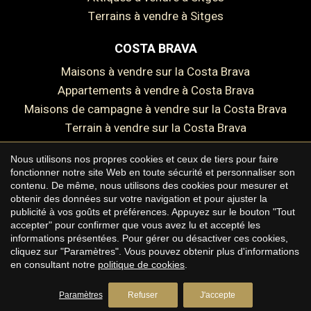
Terrains à vendre à Sitges
COSTA BRAVA
Maisons à vendre sur la Costa Brava
Enregistrer les paramètres
Tout accepter
Appartements à vendre à Costa Brava
Maisons de campagne à vendre sur la Costa Brava
Terrain à vendre sur la Costa Brava
Nous utilisons nos propres cookies et ceux de tiers pour faire
fonctionner notre site Web en toute sécurité et personnaliser son
contenu. De même, nous utilisons des cookies pour mesurer et
Copyright © 2026 Premium Houses
obtenir des données sur votre navigation et pour ajuster la
publicité à vos goûts et préférences. Appuyez sur le bouton "Tout
Avis juridique
accepter" pour confirmer que vous avez lu et accepté les
informations présentées. Pour gérer ou désactiver ces cookies,
Politique de confidentialité
cliquez sur "Paramètres". Vous pouvez obtenir plus d'informations
Politique de cookies
en consultant notre
politique de cookies
.
by
iEstrategic
Paramètres
Refuser
J'accepte