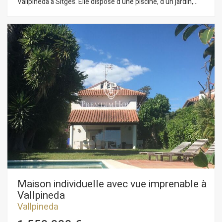
Vallpineda à Sitges. Elle dispose d'une piscine, d'un jardin,
d'un débarras, d'une cave à vin et d'un garage pour deux
voitures. Orientée plein sud, elle offre une vue imprenable. La
propriété est répartie sur trois étages. Au rez-de-chaussée,
se trouve la pièce à vivre avec salon-salle à manger donnant
sur la piscine et le jardin. Vient ensuite une cuisine
indépendante donnant sur une terrasse avec barbecue et
une buanderie séparée. Enfin, nous avons une chambre
double avec douche et WC. Au deuxième étage, l'espace nuit
comprend cinq chambres doubles, dont une en suite, et une
salle de bain complète. Au troisième étage, une mansarde
spacieuse avec accès à un solarium offrant une vue
imprenable sur la mer. Le quartier de Vallpineda à Sitges est
un quartier calme et agréable toute l'année, avec un service
de sécurité 24h/24 et la proximité d'écoles internationales.
L'accès à l'autoroute C-32 en direction de Barcelone et de son
aéroport est très facile et rapide.
Maison individuelle avec vue imprenable à
Vallpineda
Vallpineda