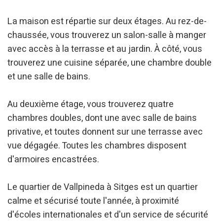
La maison est répartie sur deux étages. Au rez-de-
chaussée, vous trouverez un salon-salle à manger
Modifier les cookies
avec accès à la terrasse et au jardin. À côté, vous
trouverez une cuisine séparée, une chambre double
Technique et Fonctionnel
Toujours actif
et une salle de bains.
Ce site Web utilise ses propres cookies pour collecter des
informations afin d'améliorer nos services. Si vous
continuez à naviguer, vous acceptez leur installation.
Au deuxième étage, vous trouverez quatre
L'utilisateur a la possibilité de configurer son navigateur,
pouvant, s'il le souhaite, empêcher leur installation sur son
chambres doubles, dont une avec salle de bains
disque dur, même s'il doit garder à l'esprit qu'une telle
privative, et toutes donnent sur une terrasse avec
action peut entraîner des difficultés de navigation sur le
site.
vue dégagée. Toutes les chambres disposent
d'armoires encastrées.
Analyse et Personnalisation
Ils permettent le suivi et l'analyse du comportement des
Le quartier de Vallpineda à Sitges est un quartier
utilisateurs de ce site. Les informations collectées via ce
type de cookies sont utilisées pour mesurer l'activité du
calme et sécurisé toute l'année, à proximité
Web pour l'élaboration des profils de navigation des
d'écoles internationales et d'un service de sécurité
utilisateurs afin d'introduire des améliorations basées sur
l'analyse des données d'utilisation effectuée par les