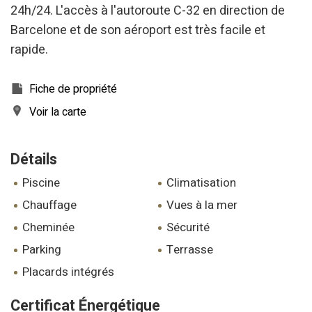
24h/24. L'accès à l'autoroute C-32 en direction de
utilisateurs du service. . Ils nous permettent de
sauvegarder les informations de préférence de l'utilisateur
Barcelone et de son aéroport est très facile et
pour améliorer la qualité de nos services et offrir une
meilleure expérience grâce aux produits recommandés.
rapide.
Marketing et Publicité
Fiche de propriété
Ces cookies sont utilisés pour stocker des informations sur
Voir la carte
les préférences et les choix personnels de l'utilisateur
grâce à l'observation continue de ses habitudes de
navigation. Grâce à eux, nous pouvons connaître les
habitudes de navigation sur le site Web et afficher des
Détails
publicités liées au profil de navigation de l'utilisateur.
piscine
climatisation
chauffage
vues à la mer
cheminée
sécurité
parking
terrasse
placards intégrés
Certificat Énergétique