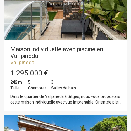
Maison individuelle avec piscine en
Vallpineda
Vallpineda
1.295.000 €
242 m²
5
3
Taille
Chambres
Salles de bain
Dans le quartier de Vallpineda à Sitges, nous vous proposons
cette maison individuelle avec vue imprenable. Orientée plein
sud, elle dispose d'une piscine, d'un jardin et d'un garage pour
une voiture. La maison est répartie sur trois étages. Au rez-
de-chaussée, nous trouvons un salon-salle à manger donnant
sur une grande terrasse avec vue sur le jardin et la piscine.
Vient ensuite une cuisine séparée avec buanderie et