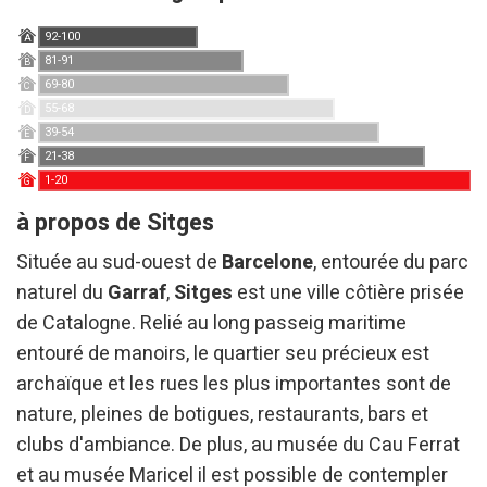
92-100
A
81-91
B
69-80
C
55-68
D
39-54
E
21-38
F
1-20
G
à propos de Sitges
Située au sud-ouest de
Barcelone
, entourée du parc
naturel du
Garraf
,
Sitges
est une ville côtière prisée
de Catalogne. Relié au long passeig maritime
entouré de manoirs, le quartier seu précieux est
archaïque et les rues les plus importantes sont de
nature, pleines de botigues, restaurants, bars et
clubs d'ambiance. De plus, au musée du Cau Ferrat
et au musée Maricel il est possible de contempler