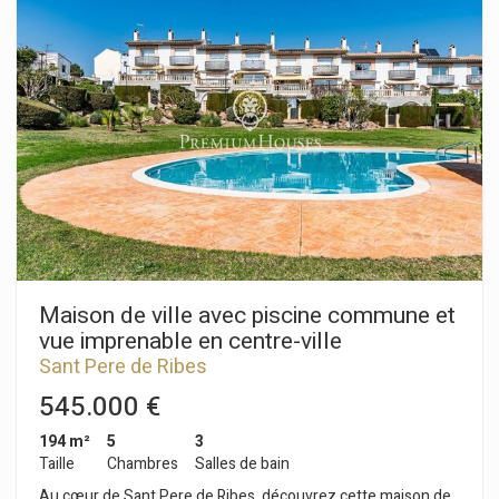
Attenant à cet espace, nous avons une cuisine équipée d'un
bar. L'espace nuit se compose de deux chambres doubles
avec placards intégrés. Enfin, une salle de bain complète avec
douche dessert l'ensemble de l'appartement. La résidence
dispose d'une piscine commune et d'une place de parking
non attribuée. Le quartier de Vallpineda à Sant Pere de Ribes
est réputé pour son calme tout au long de l'année et sa
situation privilégiée à proximité de la British School of
Barcelona. L'accès à l'autoroute C-32 est également très
facile.
Maison de ville avec piscine commune et
vue imprenable en centre-ville
Sant Pere de Ribes
545.000 €
194 m²
5
3
Taille
Chambres
Salles de bain
Au cœur de Sant Pere de Ribes, découvrez cette maison de