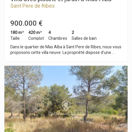
Sant Pere de Ribes
900.000 €
180 m²
420 m²
4
2
Taille
Complot
Chambres
Salles de bain
Dans le quartier de Mas Alba à Sant Pere de Ribes, nous vous
proposons cette villa neuve. La propriété dispose d'une
piscine et d'un jardin. La maison est exposée plein sud. En
entrant, nous trouvons la pièce à vivre. Elle se compose d'un
salon-salle à manger avec accès au jardin et à la piscine. À
côté, se trouvent une cuisine ouverte et une salle de bain
complète. L'espace nuit comprend quatre chambres doubles,
dont une avec salle de bain attenante. Toutes les chambres
donnent accès à une terrasse. La maison dispose d'une place
de parking dans la cour d'entrée. La livraison est prévue pour
2026. Le quartier de Mas Alba se distingue par sa proximité
avec le parc naturel du Garraf et sa tranquillité, sans pour
autant compromettre l'excellente desserte de Sitges et de
l'autoroute C-32 reliant Barcelone et l'aéroport d'El Prat.