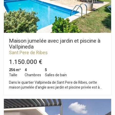
grande tranquillité. Tout cela sans renoncer à une très bonne
communication avec Sitges ; et à l'autoroute C-32 pour
accéder à Barcelone et à l'aéroport du Prat.
Maison jumelée avec jardin et piscine à
Vallpineda
Sant Pere de Ribes
1.150.000 €
256 m²
4
5
Taille
Chambres
Salles de bain
Dans le quartier Vallpineda de Sant Pere de Ribes, cette
maison jumelée d'angle avec jardin et piscine privée est à
vendre. La maison est en très bon état. La propriété dispose
de panneaux solaires. L'accès à la maison se fait au rez-de-
chaussée au niveau de la rue. Nous disposons d'un spacieux
salon-salle à manger avec de grandes fenêtres qui donnent
accès au jardin et à la piscine. Nous avons ensuite une cuisine