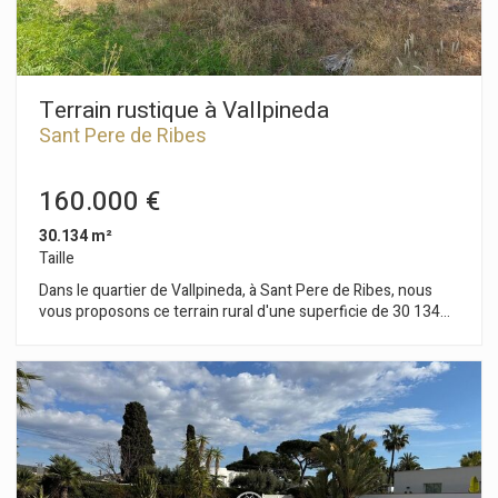
Terrain rustique à Vallpineda
Sant Pere de Ribes
160.000 €
30.134 m²
Taille
Dans le quartier de Vallpineda, à Sant Pere de Ribes, nous
vous proposons ce terrain rural d'une superficie de 30 134
m². Située à Vallpineda, cette parcelle se distingue par sa
grande superficie, entourée d'arbres et offrant une vue
imprenable. Elle est située dans un quartier résidentiel
sécurisé. Tout cela sans compromettre l'excellent accès à
Sitges et à l'autoroute C-32 menant à Barcelone et à
l'aéroport d'El Prat.