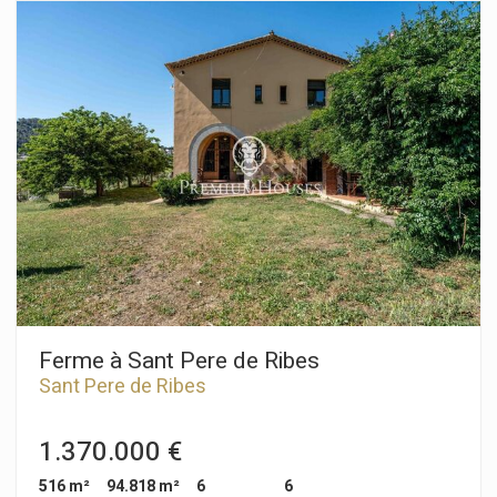
de deux étages. Le rez-de-chaussée abrite la pièce de vie,
avec un séjour/salle à manger et une cuisine séparée. Le
séjour s'ouvre sur une terrasse donnant sur le jardin et la rue.
Des toilettes invités complètent ce niveau. À l'étage, l'espace
nuit comprend trois chambres doubles et une chambre
individuelle. Deux salles de bain complètes desservent ces
chambres. La maison dispose également d'un cellier et d'une
buanderie. La résidence offre des jardins et une piscine
commune. Le quartier de Vallpineda à Sant Pere de Ribes se
caractérise par une sécurité 24h/24 et une atmosphère
paisible tout au long de l'année. On y trouve également la
prestigieuse école BSB (British School of Barcelona) ainsi
qu'un espace de loisirs avec piscine et courts de tennis.
Ferme à Sant Pere de Ribes
Sant Pere de Ribes
1.370.000 €
516 m²
94.818 m²
6
6