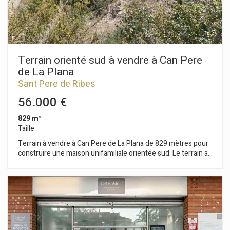
Terrain orienté sud à vendre à Can Pere
de La Plana
Sant Pere de Ribes
56.000 €
829 m²
Taille
Terrain à vendre à Can Pere de La Plana de 829 mètres pour
construire une maison unifamiliale orientée sud. Le terrain a
829 m2 sans construction et vous pouvez construire une
maison unifamiliale d'une superficie maximale de 124 m2 et
un total de 373 m2, au rez-de-chaussée + premier étage +
grenier. Règlement d'urbanisme (10.1gb – Bâtiment isolé à
faible densité) : Terrain minimum 800m2 Constructibilité
maximale de 0,45 m2/m2 de terrain Occupation maximale
15% Façade minimum de 20m2 Hauteur maximale