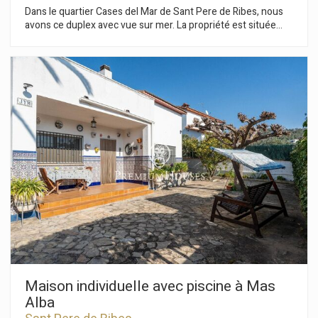
Dans le quartier Cases del Mar de Sant Pere de Ribes, nous
avons ce duplex avec vue sur mer. La propriété est située
dans un complexe résidentiel avec piscine, jardin
communautaire et sécurité privée. L'appartement est divisé
en deux étages. Au premier étage, nous avons la zone jour. Il
y a un salon-salle à manger qui a accès à une terrasse avec
vue dégagée. Ensuite, nous trouvons une cuisine
indépendante. À côté, il y a une chambre simple et une salle
de bain complète qui dessert tout l'étage. Au deuxième
étage, nous trouvons la zone nuit composée d'une chambre
double, d'une chambre simple et d'une salle de bain complète
qui dessert cet étage. Depuis la chambre double, nous
accédons à une grande terrasse avec vue sur mer. Le quartier
Cases del Mar de Sant Pere de Ribes est un quartier
résidentiel très calme et dispose d'une sécurité 24h/24. Il
bénéficie d'un accès facile à l'autoroute C-32 en direction de
Barcelone et de l'aéroport El Prat.
Maison individuelle avec piscine à Mas
Alba