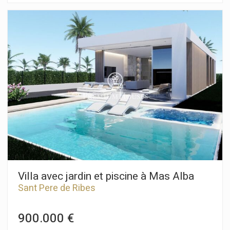
séjour avec un salon-salle à manger avec cheminée ainsi
qu'un accès à la terrasse, donnant à la piscine et à l'espace
détente. À côté, se trouvent une cuisine ouverte et une salle
de bain complète. L'espace nuit comprend quatre chambres
doubles, dont une avec salle de bain attenante. Toutes les
chambres ont accès à une terrasse. La maison dispose d'une
place de parking dans la cour d'entrée. La livraison est prévue
pour 2026. Le quartier de Mas Alba se distingue par sa
proximité avec le parc naturel du Garraf et sa tranquillité, sans
pour autant compromettre l'excellente desserte de Sitges et
de l'autoroute C-32 en direction de Barcelone et de l'aéroport
d'El Prat.
Villa avec jardin et piscine à Mas Alba
Sant Pere de Ribes
900.000 €