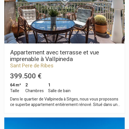
offrant une vue dégagée. Les autres chambres donnent
accès à un balcon. Une salle de bains complète dessert tout
l'étage. Une buanderie se trouve également à cet étage. La
propriété bénéficie d'un parking pour deux voitures sous le
porche. La livraison est prévue pour juin 2026. Le quartier de
Mas Alba est réputé pour sa proximité avec le Parc Naturel du
Garraf et son calme. Tout cela sans compromettre
d'excellentes liaisons de transport vers Sitges et l'autoroute
C-32, permettant d'accéder à Barcelone et à l'aéroport El Prat.
Appartement avec terrasse et vue
imprenable à Vallpineda
Sant Pere de Ribes
399.500 €
64 m²
2
1
Taille
Chambres
Salle de bain
Dans le quartier de Vallpineda à Sitges, nous vous proposons
ce superbe appartement entièrement rénové. Situé dans une
résidence, il bénéficie d'une licence touristique garantissant
un excellent retour sur investissement. L'appartement se
compose d'une pièce de vie comprenant un séjour/salle à
manger donnant sur une terrasse offrant une vue dégagée.