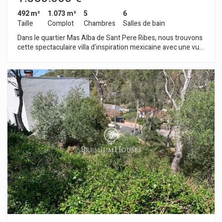
492 m²
1.073 m²
5
6
Taille
Complot
Chambres
Salles de bain
Dans le quartier Mas Alba de Sant Pere Ribes, nous trouvons
cette spectaculaire villa d'inspiration mexicaine avec une vue
imprenable sur la mer. La propriété dispose d'un grand jardin
de par la taille de son terrain avec piscine. Nous accédons à la
maison par un grand jardin avec piscine. De cette zone, nous
accédons au rez-de-chaussée de la maison où nous trouvons
une cuisine avec un îlot central, l'espace salon-salle à manger
et des toilettes invités. La cuisine et le salon ont un accès
direct à un deuxième jardin avec des vues spectaculaires sur
la mer et Sitges. Cet espace extérieur dispose d'un patio
mexicain, d'un bain à remous et d'une véranda. Au premier
étage, nous trouvons une grande suite parentale, une
deuxième suite, deux chambres doubles et une salle de bain
qui dessert l'étage. Au troisième étage se trouve un grand
studio avec salle de bain complète et accès direct à une
terrasse avec vue sur la mer. Le sous-sol est divisé en cave,
buanderie et espaces de stockage. De plus, la propriété
dispose d'un grand garage au niveau de la rue avec de
nombreux espaces de rangement. Le quartier Mas Alba de
Sant Pere de Ribes se caractérise par sa grande tranquillité