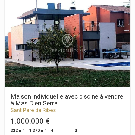
en deux étages et disposent de 140 m2 de surface utile. Au
rez-de-chaussée nous avons trois cabines et deux toilettes.
L'un des toilettes est conçu pour les personnes à mobilité
réduite. De plus, il y a une salle pour le matériel et le repos des
employés. À l'étage supérieur, nous avons une autre cabine
avec douche ainsi qu'une vitrine qui donne sur l'arrière de la
rue. Le local est situé dans le centre de Sant Pere de Ribes, à
Enregistrer les paramètres
Tout accepter
proximité de zones où il y a beaucoup de passage de piètons.
Maison individuelle avec piscine à vendre
à Mas D'en Serra
Sant Pere de Ribes
1.000.000 €
232 m²
1.270 m²
4
3