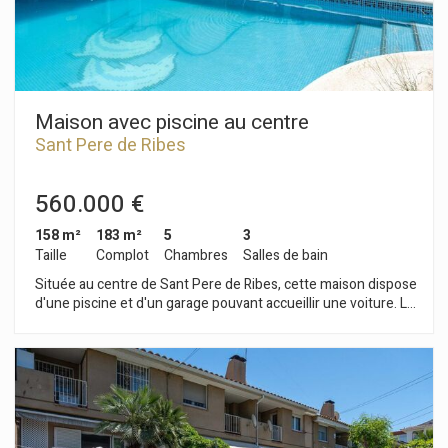
Maison avec piscine au centre
Sant Pere de Ribes
560.000 €
158 m²
183 m²
5
3
Taille
Complot
Chambres
Salles de bain
Située au centre de Sant Pere de Ribes, cette maison dispose
d'une piscine et d'un garage pouvant accueillir une voiture. La
maison est répartie sur deux niveaux. Le rez-de-chaussée
abrite l'espace de vie, composé d'un séjour-salle à manger
avec accès à une terrasse, à la piscine et à un espace
barbecue. On y trouve également une cuisine indépendante,
une buanderie et des toilettes. L'étage supérieur est consacré
à l'espace nuit, comprenant trois chambres doubles (toutes
avec vue sur l'extérieur) et une salle de bain complète. Toutes