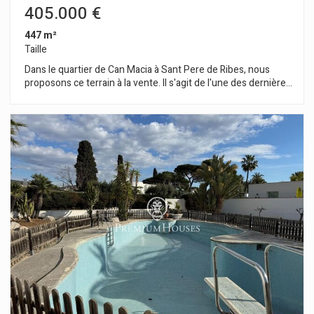
405.000 €
447 m²
Taille
Dans le quartier de Can Macia à Sant Pere de Ribes, nous
proposons ce terrain à la vente. Il s'agit de l'une des dernières
parcelles disponibles dans le secteur de Viñedos. Le
lotissement de Viñedos est situé à proximité du centre de
Sant Pere de Ribes. Le terrain mesure 447 m² une maison
individuelle peut être construite avec un maximum de 135 m²
au rez-de-chaussée et 161 m² au rez-de-chaussée plus le
premier étage. Règlement d'urbanisme (Zone résidentielle
10.1h) Superficie minimale du terrain : 380 m² Surface
constructible maximale : 0,36 m²/m² de terrain Taux
d'occupation maximal : 30 % Façade minimale : 15 m Hauteur
maximale du bâtiment : 8,00 m Dépendance autorisée avec un
taux d'occupation limité à 5 % Usage autorisé : Maison
individuelle Le quartier de Can Macia à Sant Pere de Ribes se
caractérise par sa tranquillité tout au long de l'année et,
surtout, par sa sécurité. Los Viñedos offre ce cadre de vie
sans compromettre sa situation idéale à proximité de Sitges
et de ses commodités.