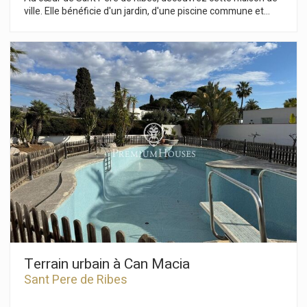
ville. Elle bénéficie d'un jardin, d'une piscine commune et
d'une vue imprenable. Lumineuse et abondamment éclairée,
elle comprend un garage double, une buanderie et un cellier.
La maison se compose de trois niveaux. Le rez-de-chaussée
offre un espace de vie ouvert donnant sur le jardin, qui mène
à la piscine commune. Au premier étage, l'espace de vie
comprend un séjour/salle à manger avec accès à une
terrasse. Nous y trouvons également une cuisine séparée,
une chambre individuelle et des toilettes invités. Le deuxième
étage abrite l'espace nuit, composé de deux chambres
doubles, dont une avec salle de bains privative et accès à une
grande terrasse. Nous y trouvons également une chambre
individuelle et une salle de bains. La maison est située en
plein centre de Sant Pere de Ribes, à proximité de tous les
commerces et services essentiels et avec un accès rapide et
facile à l'autoroute C-32 vers Barcelone et son aéroport.
Terrain urbain à Can Macia
Sant Pere de Ribes