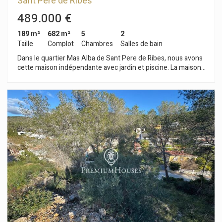
Sant Pere de Ribes
489.000 €
189 m²
682 m²
5
2
Taille
Complot
Chambres
Salles de bain
Dans le quartier Mas Alba de Sant Pere de Ribes, nous avons
cette maison indépendante avec jardin et piscine. La maison
dispose d'un garage pour une voiture et d'un débarras. La
propriété est divisée en deux étages. Au rez-de-chaussée,
nous avons un salon-salle à manger avec cheminée et à côté il
y a une cuisine séparée. Ensuite, nous trouvons une chambre
double et une salle de bain complète. Au premier étage, nous
avons quatre chambres doubles et une salle de bain
complète. Toutes les chambres ont des armoires intégrées.
Depuis le couloir au même étage, vous accédez à une grande
terrasse avec vue dégagée. Le quartier Mas Alba de Sant
Pere de Ribes est connu pour sa tranquillité et sa situation par
rapport au parc naturel du Garraf. Il est également situé à 5
minutes de Sitges en voiture.