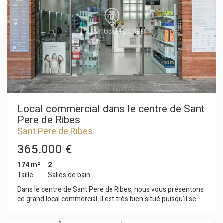
réglementaire 11m = rez-de-chaussée Construction auxiliaire
: Dans la limite de 15 % de l'occupation maximale Usage
permis : Bâtiment isolé. Can Pere est situé à 15 minutes de
Sitges et bénéficie de beaucoup de tranquillité tout au long
de l'année grâce à son emplacement à proximité du parc
Garraf.
Local commercial dans le centre de Sant
Pere de Ribes
Sant Pere de Ribes
365.000 €
174 m²
2
Taille
Salles de bain
Dans le centre de Sant Pere de Ribes, nous vous présentons
ce grand local commercial. Il est très bien situé puisqu'il se
trouve au coeur de Sant Pere de Ribes. De plus, sa façade est
de grande dimension car elle est en angle. Le local est divisé