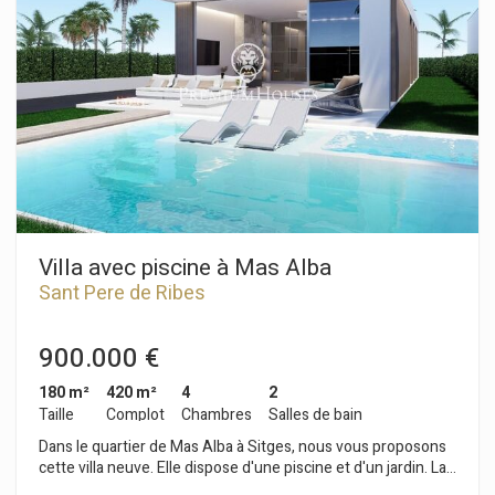
chambres doubles, dont une avec salle de bains privative, et
une salle de bains complète. Au premier étage, nous avons
une grande mansarde qui comprend un petit salon avec
cheminée, deux chambres doubles et une salle de bains
complète. Depuis lcet espace, nous accédons à une terrasse
avec vue dégagée. La propriété est située en plein centre de
Sant Pere de Ribes, à proximité de tous les services
essentiels et offre un accès facile et rapide à l'autoroute C-32
en direction de Barcelone et de son aéroport.
Villa avec piscine à Mas Alba
Sant Pere de Ribes
900.000 €
180 m²
420 m²
4
2
Taille
Complot
Chambres
Salles de bain
Dans le quartier de Mas Alba à Sitges, nous vous proposons
cette villa neuve. Elle dispose d'une piscine et d'un jardin. La
maison est exposée plein sud. La propriété comprend un