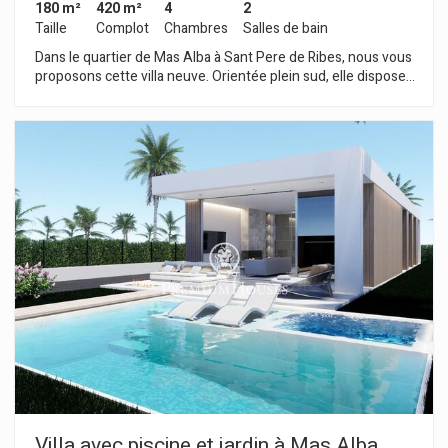
180 m²
420 m²
4
2
Taille
Complot
Chambres
Salles de bain
Dans le quartier de Mas Alba à Sant Pere de Ribes, nous vous
proposons cette villa neuve. Orientée plein sud, elle dispose
d'un jardin et d'une piscine. La maison est de plain-pied. Elle
comprend un séjour avec salon-salle à manger donnant sur le
jardin et la piscine. Vient ensuite une cuisine ouverte et une
salle de bain complète. L'espace nuit comprend quatre
chambres doubles, dont une en suite. Toutes les chambres
donnent accès à une terrasse. La propriété dispose d'un
parking sous le porche d'entrée. La livraison est prévue pour
2026. Le quartier de Mas Alba se distingue par sa proximité
avec le parc naturel du Garraf et sa tranquillité, sans pour
autant compromettre l'excellente desserte de Sitges et de
l'autoroute C-32 reliant Barcelone et l'aéroport d'El Prat.
Villa avec piscine et jardin à Mas Alba