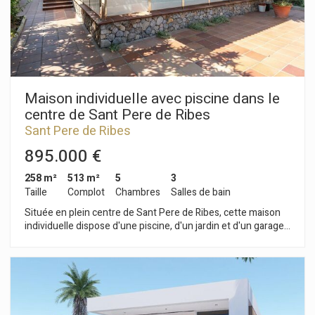
à Sant Pere de Ribes se caractérise par sa tranquillité tout au
long de l'année et, surtout, par sa sécurité. Los Viñedos offre
ce cadre de vie sans compromettre sa situation idéale à
proximité de Sitges et de ses commodités.
Maison individuelle avec piscine dans le
centre de Sant Pere de Ribes
Sant Pere de Ribes
895.000 €
258 m²
513 m²
5
3
Taille
Complot
Chambres
Salles de bain
Située en plein centre de Sant Pere de Ribes, cette maison
individuelle dispose d'une piscine, d'un jardin et d'un garage
pour cinq voitures. Elle bénéficie d'une belle luminosité et
d'une vue dégagée. La maison est répartie sur deux étages.
Au rez-de-chaussée, vous trouverez un salon-salle à manger
avec accès à la terrasse et au jardin. À côté, vous trouverez
une cuisine-salle à manger, également avec accès à la
terrasse et au jardin. Et pour finir, vous trouverez trois