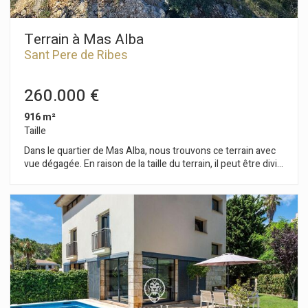
Terrain à Mas Alba
Sant Pere de Ribes
260.000 €
916 m²
Taille
Dans le quartier de Mas Alba, nous trouvons ce terrain avec
vue dégagée. En raison de la taille du terrain, il peut être divisé
en deux parcelles. Le terrain a 916 m2 et vous pouvez
construire une maison unifamiliale d'un maximum de 275 m2
au rez-de-chaussée et d'un total de 733 m2 au rez-de-
chaussée + premier étage. Règlement d'urbanisme (Clé 10,1
cc - Zone d'habitation) Terrain minimum 400m2
Constructibilité maximale de 0,8 m2/m2 de terrain
Occupation maximale 30% Façade minimum de 12m Hauteur
maximale réglementaire 8m = rez-de-chaussée + premier
étage Construction auxiliaire avec 5% d'occupation Usage
permis : Bâtiment isolé La région du Mas Alba se caractérise
par sa proximité avec le parc naturel du Garraf et par sa