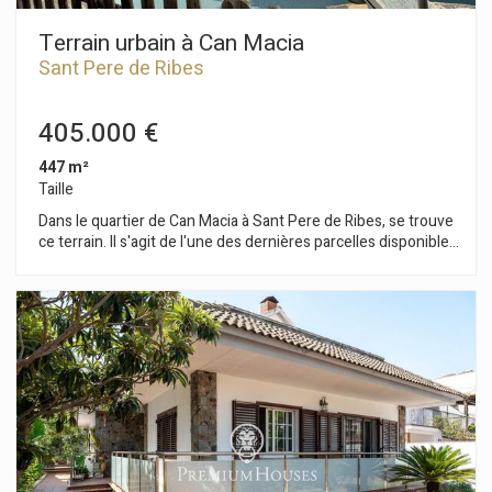
Terrain urbain à Can Macia
Sant Pere de Ribes
405.000 €
447 m²
Taille
Dans le quartier de Can Macia à Sant Pere de Ribes, se trouve
ce terrain. Il s'agit de l'une des dernières parcelles disponibles
dans le secteur de Viñedos. Le lotissement de Viñedos est
situé à proximité du centre de Sant Pere de Ribes. Le terrain
mesure 447 m² une maison individuelle peut être construite
avec un maximum de 135 m² au rez-de-chaussée et 161 m²
au rez-de-chaussée plus le premier étage. Règlement
d'urbanisme (Zone résidentielle 10.1h) Superficie minimale
du terrain : 380 m² Surface constructible maximale : 0,36
m²/m² de terrain Taux d'occupation maximal : 30 % Façade
minimale : 15 m Hauteur maximale du bâtiment : 8,00 m
Dépendance autorisée avec un taux d'occupation limité à 5 %
Usage autorisé : Maison individuelle Le quartier de Can Macia