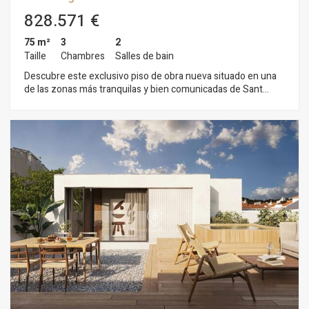
828.571 €
75 m²
3
2
Taille
Chambres
Salles de bain
Descubre este exclusivo piso de obra nueva situado en una
de las zonas más tranquilas y bien comunicadas de Sant
Cugat. Una vivienda diseñada para ofrecer el máximo confort,
con acabados modernos y materiales de alta calidad. El piso
destaca por sus espacios amplios y luminosos, gracias a
grandes ventanales que permiten la entrada de luz natural
durante todo el día. La zona de día se compone de un salón-
comedor diáfano con acceso a un balcón/terraza ideal para
relajarse o disfrutar del aire libre. La cocina, de estilo
contemporáneo, está pensada para combinar funcionalidad y
estética, con mobiliario de líneas limpias y posibilidad de
electrodomésticos integrados. La zona de noche ofrece
dormitorios cómodos y tranquilos, con armarios empotrados y
excelentes aislamientos térmicos y acústicos. Los baños, de
diseño moderno, incluyen acabados de alta gama, duchas de
efecto lluvia, luces led suave, lavabos de piedra a medida para
un ambiente que invita a la calma. El edificio cuenta con
instalaciones de eficiencia energética, ascensor, 1 plaza de