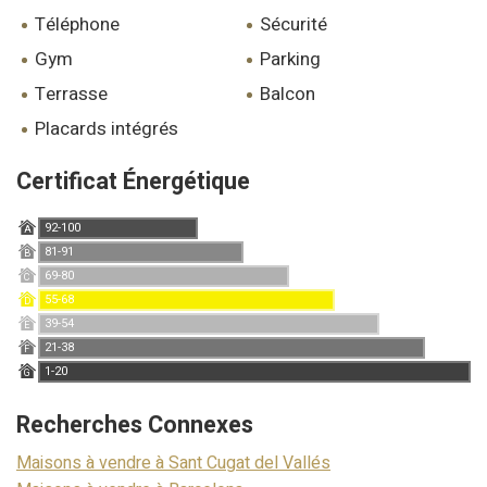
téléphone
sécurité
gym
parking
terrasse
balcon
placards intégrés
Certificat Énergétique
92-100
A
81-91
B
69-80
C
55-68
D
39-54
E
21-38
F
1-20
G
Recherches Connexes
Maisons à vendre à Sant Cugat del Vallés