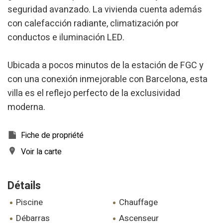
les préférences et les choix personnels de l'utilisateur
seguridad avanzado. La vivienda cuenta además
grâce à l'observation continue de ses habitudes de
navigation. Grâce à eux, nous pouvons connaître les
con calefacción radiante, climatización por
habitudes de navigation sur le site Web et afficher des
publicités liées au profil de navigation de l'utilisateur.
conductos e iluminación LED.
Ubicada a pocos minutos de la estación de FGC y
con una conexión inmejorable con Barcelona, esta
villa es el reflejo perfecto de la exclusividad
moderna.
Fiche de propriété
Voir la carte
Détails
piscine
chauffage
débarras
ascenseur