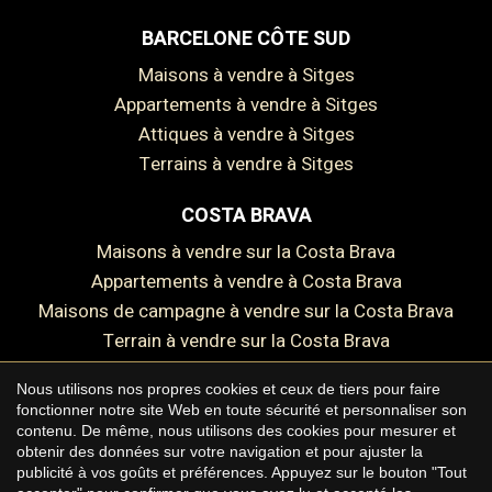
BARCELONE CÔTE SUD
Maisons à vendre à Sitges
Appartements à vendre à Sitges
Attiques à vendre à Sitges
Enregistrer les paramètres
Tout accepter
Terrains à vendre à Sitges
COSTA BRAVA
Maisons à vendre sur la Costa Brava
Appartements à vendre à Costa Brava
Maisons de campagne à vendre sur la Costa Brava
Terrain à vendre sur la Costa Brava
Nous utilisons nos propres cookies et ceux de tiers pour faire
fonctionner notre site Web en toute sécurité et personnaliser son
contenu. De même, nous utilisons des cookies pour mesurer et
Copyright © 2026 Premium Houses
obtenir des données sur votre navigation et pour ajuster la
publicité à vos goûts et préférences. Appuyez sur le bouton "Tout
Avis juridique