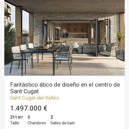
nos encontramos con tres habitaciones, todas exteriores, una
de ellas suite con baño y salida directa a una terraza
perimetral de toda la planta. Salón comedor con dos niveles y
chimenea, y una amplia cocina office con acceso a una galería.
En la planta superior se encuentran dos habitaciones una de
ellas tipo suite con baño y otra habitación abuhardillada apta
para cuarto de almacenaje, zona de trabajo y estudio. La
vivienda tiene calefacción a gas, aire acondicionado, suelos de
parquet y armarios empotrados. Junto con la vivienda se
venden dos amplias plazas de aparcamiento y un trastero. El
edificio ha sido recientemente reformado y se encuentra en
un estado impecable. El ascensor también ha sido sustituido.
Una buena vivienda con muchas posibilidades ubicada en una
zona residencial, tranquila y muy cerca del centro de Sant
Cugat.
Fantástico ático de diseño en el centro de
Sant Cugat
Sant Cugat del Vallés
1.497.000 €
211 m²
3
2
Taille
Chambres
Salles de bain