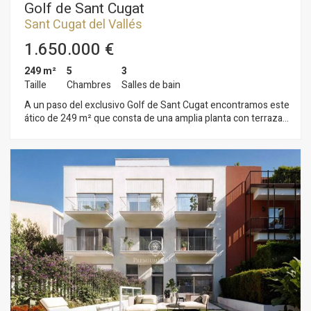
Golf de Sant Cugat
Sant Cugat del Vallés
1.650.000 €
249 m²
5
3
Taille
Chambres
Salles de bain
A un paso del exclusivo Golf de Sant Cugat encontramos este
ático de 249 m² que consta de una amplia planta con terraza
orientada al este y de una terraza solarium de 100 m² en la
planta superior que puedes convertir en un fantástico lugar
de reunión . En cuanto accedes a la vivienda, el espacioso
salón nos conecta con la terraza de 63 m² que rodea parte de
la planta. A un lado encontramos la cocina-office con
mobiliario equipado y electrodomésticos y a continuación la
zona de lavadero. La zona de noche se conforma por 4
habitaciones dobles, una en suite con un vestidor
independiente y baño con jacuzzi y las otras 3 habitaciones
comparten un baño común amplio y completo. Las
habitaciones tienen salida a la terraza. En esta misma planta
contamos con otra habitación y otro baño al que se accede
directamente desde el salón. Por último, subiendo las
escaleras, llegamos a la terraza de la planta superior que nos