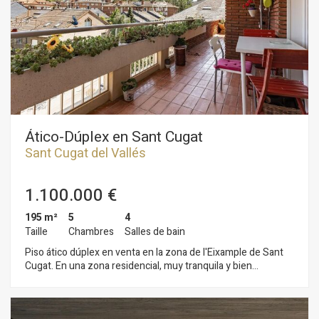
empotrados que permiten optimizar al máximo cada rincón
del espacio disponible. Incluye la posibilidad de adquirir una
plaza de parking por 27.000 €. Este hogar combina amplitud,
diseño y funcionalidad, con acceso directo a un jardín y una
piscina que convierten esta vivienda en un verdadero oasis
urbano. Ubicado en una zona residencial tranquila, cerca del
mercado, bien comunicada y con todos los servicios,
comercios y zonas verdes a pocos pasos.
Ático-Dúplex en Sant Cugat
Sant Cugat del Vallés
1.100.000 €
195 m²
5
4
Taille
Chambres
Salles de bain
Piso ático dúplex en venta en la zona de l'Eixample de Sant
Cugat. En una zona residencial, muy tranquila y bien
comunicada, nos encontramos con un espectacular piso ático
dúplex de 195 m2 construidos, distribuidos en dos plantas,
con cinco habitaciones y cuatro baños. En la planta principal