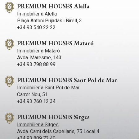
bioclimática y energías renovables, asegurando un mínimo
PREMIUM HOUSES Alella
impacto ambiental y un máximo confort para los usuarios.
Immobilier à Alella
Además, la vivienda incorpora armarios empotrados, que
Plaça Antoni Pujadas i Nirell, 3
optimizan al máximo el espacio disponible. Este hogar
destaca por su amplitud, diseño y funcionalidad. Con una
+34 93 540 22 22
piscina privada en la azotea, convirtiéndose en un auténtico
oasis urbano. Existe la posibilidad de adquirir una plaza de
PREMIUM HOUSES Mataró
aparcamiento por 27.000 €. en un edificio de enfrente.
Immobilier à Mataró
Avda. Maresme, 143
+34 93 798 88 99
PREMIUM HOUSES Sant Pol de Mar
Immobilier à Sant Pol de Mar
Carrer Nou, 51
+34 93 760 12 34
PREMIUM HOUSES Sitges
Immobilier à Sitges
Avda. Camí­ dels Capellans, 75 Local 4
+34 93 809 72 40