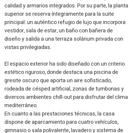
Ce site Web utilise ses propres cookies pour collecter des
calidad y armarios integrados. Por su parte, la planta
informations afin d'améliorer nos services. Si vous
continuez à naviguer, vous acceptez leur installation.
superior se reserva íntegramente para la suite
L'utilisateur a la possibilité de configurer son navigateur,
principal: un auténtico refugio de lujo que incorpora
pouvant, s'il le souhaite, empêcher leur installation sur son
disque dur, même s'il doit garder à l'esprit qu'une telle
vestidor, sala de estar, un baño con bañera de
action peut entraîner des difficultés de navigation sur le
site.
diseño y salida a una terraza solárium privada con
vistas privilegiadas.
Analyse et Personnalisation
Ils permettent le suivi et l'analyse du comportement des
El espacio exterior ha sido diseñado con un criterio
utilisateurs de ce site. Les informations collectées via ce
type de cookies sont utilisées pour mesurer l'activité du
estético riguroso, donde destaca una piscina de
Web pour l'élaboration des profils de navigation des
gresite oscuro que aporta un aire sofisticado,
utilisateurs afin d'introduire des améliorations basées sur
l'analyse des données d'utilisation effectuée par les
rodeada de césped artificial, zonas de tumbonas y
utilisateurs du service. . Ils nous permettent de
sauvegarder les informations de préférence de l'utilisateur
diversos ambientes chill-out para disfrutar del clima
pour améliorer la qualité de nos services et offrir une
meilleure expérience grâce aux produits recommandés.
mediterráneo.
En cuanto a las prestaciones técnicas, la casa
Marketing et Publicité
dispone de aparcamiento para cuatro vehículos,
gimnasio o sala polivalente, lavadero y sistema de
Ces cookies sont utilisés pour stocker des informations sur