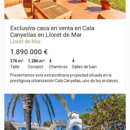
Exclusiva casa en venta en Cala
Canyellas en Lloret de Mar
Lloret de Mar
1.890.000 €
376 m²
1.286 m²
4
4
Taille
Complot
Chambres
Salles de bain
Presentamos esta extraordinaria propiedad situada en la
prestigiosa urbanización Cala Canyellas, uno de los enclaves
más deseados de Lloret de Mar. Una villa que combina
ubicación privilegiada, vistas infinitas al Mediterráneo y una
incomparable sensación de privacidad y tranquilidad, creando
un auténtico paraíso de sol durante todo el año. Sobre una
amplia parcela de 1.286 m², la casa fue construida en 1996
por su actual propietario, diseñada con una clara prioridad:
capturar el mar desde cada rincón. Su distribución funcional y
sus espacios abiertos integran el paisaje mediterráneo de