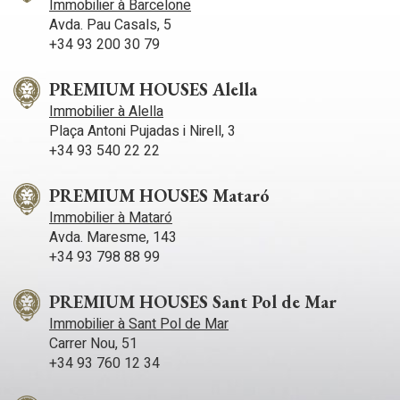
Immobilier à Barcelone
et un local technique. L'extérieur de la propriété dispose de
plusieurs terrasses, d'une terrasse-porche avec barbecue,
Avda. Pau Casals, 5
d'un jacuzzi avec vues sur la mer, le tout entouré de
+34 93 200 30 79
magnifiques espaces de jardins.
PREMIUM HOUSES Alella
Immobilier à Alella
Plaça Antoni Pujadas i Nirell, 3
+34 93 540 22 22
PREMIUM HOUSES Mataró
Immobilier à Mataró
Avda. Maresme, 143
+34 93 798 88 99
PREMIUM HOUSES Sant Pol de Mar
Immobilier à Sant Pol de Mar
Carrer Nou, 51
+34 93 760 12 34