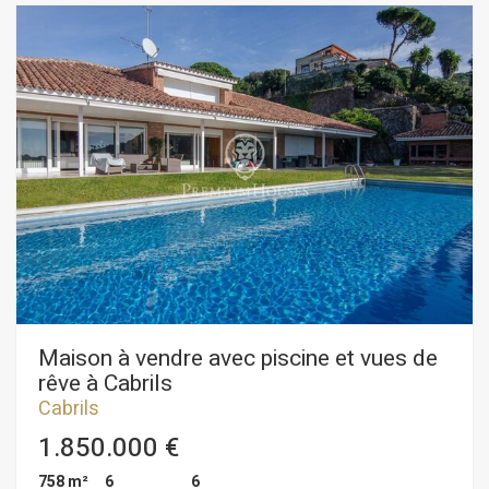
trouvons un spacieux salon/salle à manger, une très grande
cuisine, un espace polyvalent, deux chambres et deux salles
de bains. Depuis le salon on accède à une terrasse-porche qui
donne sur un très grand jardin avec différents espaces tels
que piscine, fronton, pinède, parking couvert pour 3 voitures
et plusieurs autres places à l'extérieur. À l'étage supérieur l
´espace nuit dispose d´un total de 5 chambres avec 4 salles
de bains. Les chambres jouissent de magnifiques vues sur la
mer.
Maison à vendre avec piscine et vues de
rêve à Cabrils
Cabrils
1.850.000 €
758 m²
6
6