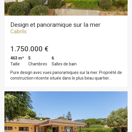
Design et panoramique sur la mer
Cabrils
1.750.000 €
463 m²
5
6
Taille
Chambres
Salles de bain
Pure design avec vues panoramiques sur la mer. Propriété de
construction récente située dans le plus beau quartier
résidentiel de Cabrils sur la côte nord de Barcelone.
Magnifique jardin très bien entretenu, il possède une grande
piscine, espace Chillout et terrasse-porche au niveau du salon
et de la cuisine. La maison est distribuée sur 2 étages. Le rez-
de-chaussée comprend un salon avec cheminée, salle à
manger et cuisine bénéficiant d´une grande luminosité avec
vues sur la mer grâce à de grandes baies vitrées. Au même
niveau toilettes d´invités et 2 chambres possédant une salle
de bains en suite et avec sortie indépendante au jardin. Au