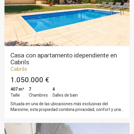
premier étage nous trouvons 2 chambres avec salle de bains
en suite, la suite principale avec dressing et terrasse. Toutes
les chambres jouissent de vues panoramiques sur la
Méditerranée. Garage fermé pour 2 voitures. Finitions de
design et de qualité utilisant des matériaux nobles: fenêtres
Climalit et volets motorisés; chauffage et climatisation, sols
porcelaine; système d´irrigation et éclairage dans le jardin... En
parfait état et prêt à emménager!
Casa con apartamento idependiente en
Cabrils
Cabrils
1.050.000 €
407 m²
7
4
Taille
Chambres
Salles de bain
Situada en una de las ubicaciones más exclusivas del
Maresme, esta propiedad combina privacidad, confort y una
excelente conexión con todos los servicios del municipio.
Pensada para disfrutar de una vida práctica y elegante,
destaca por su luminosidad, su funcional distribución y un
entorno residencial privilegiado en una de las zonas más