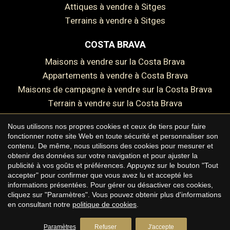
Attiques à vendre à Sitges
Enregistrer les paramètres
Tout accepter
Terrains à vendre à Sitges
COSTA BRAVA
Maisons à vendre sur la Costa Brava
Appartements à vendre à Costa Brava
Maisons de campagne à vendre sur la Costa Brava
Terrain à vendre sur la Costa Brava
Nous utilisons nos propres cookies et ceux de tiers pour faire
fonctionner notre site Web en toute sécurité et personnaliser son
contenu. De même, nous utilisons des cookies pour mesurer et
Copyright © 2026 Premium Houses
obtenir des données sur votre navigation et pour ajuster la
publicité à vos goûts et préférences. Appuyez sur le bouton "Tout
Avis juridique
accepter" pour confirmer que vous avez lu et accepté les
informations présentées. Pour gérer ou désactiver ces cookies,
Politique de confidentialité
cliquez sur "Paramètres". Vous pouvez obtenir plus d'informations
Politique de cookies
en consultant notre
politique de cookies
.
by
iEstrategic
Paramètres
Refuser
J'accepte