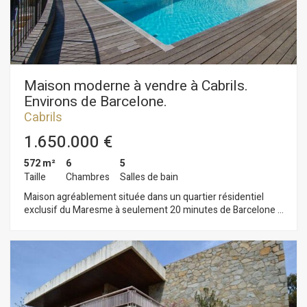
Maison moderne à vendre à Cabrils.
Environs de Barcelone.
Cabrils
1.650.000 €
572 m²
6
5
Taille
Chambres
Salles de bain
Maison agréablement située dans un quartier résidentiel
exclusif du Maresme à seulement 20 minutes de Barcelone et
à 8 minutes de la côte. Entièrement rénovée. Les intérieurs
contemporains offrent un cadre de vie confortable avec des
vues panoramiques sur la mer. Le design est accentué par les
grandes fenêtres qui baignent les pièces de lumière. La partie
extérieure comprend un espace barbecue - cuisine d'été,
piscine et plusieurs grandes terrasses. À l'étage supérieur:
magnifique salon ouvert sur la cuisine qui bénéficie de vues