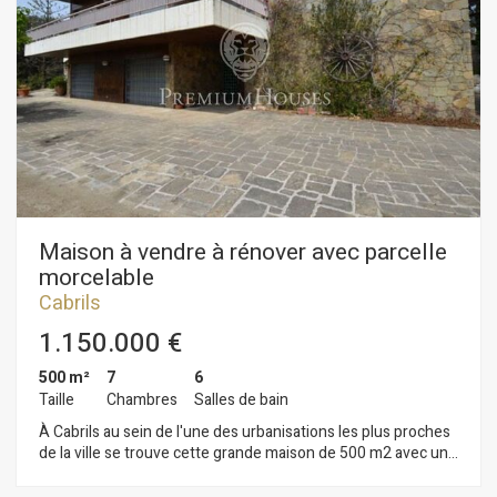
panoramiques de rêve. La tranquille chambre principale offre
un grand dressing et une salle de bains complète plus 2
autres chambres doubles et une salle de bains. À l´étage
inférieur: 3 chambres doubles, une petite cuisine, 2 salles de
bains et des toilettes d´invités. Équipement supplémentaire:
buanderie, arrosage automatique, alarme, menuiserie
extérieure avec double vitrage, penderies encastrées,
réservoir d'eau, Internet, débarras. Le jardin dispose d'une
partie en escalier pour potager écologique.
Maison à vendre à rénover avec parcelle
morcelable
Cabrils
1.150.000 €
500 m²
7
6
Taille
Chambres
Salles de bain
À Cabrils au sein de l'une des urbanisations les plus proches
de la ville se trouve cette grande maison de 500 m2 avec un
immense terrain de 6.000 m2. La maison est actuellement
distribuée sur deux étages. Au rez-de-chaussée nous