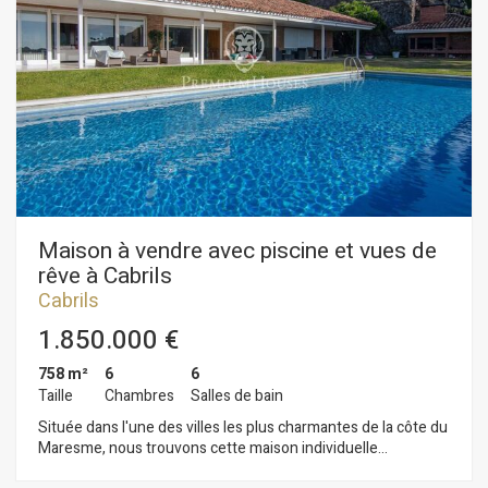
panoramiques de rêve. La tranquille chambre principale offre
un grand dressing et une salle de bains complète plus 2
autres chambres doubles et une salle de bains. À l´étage
inférieur: 3 chambres doubles, une petite cuisine, 2 salles de
bains et des toilettes d´invités. Équipement supplémentaire:
buanderie, arrosage automatique, alarme, menuiserie
extérieure avec double vitrage, penderies encastrées,
réservoir d'eau, Internet, débarras. Le jardin dispose d'une
partie en escalier pour potager écologique.
Maison à vendre avec piscine et vues de
rêve à Cabrils
Cabrils
1.850.000 €
758 m²
6
6
Taille
Chambres
Salles de bain
Située dans l'une des villes les plus charmantes de la côte du
Maresme, nous trouvons cette maison individuelle
confortable au sein d´un environnement calme avec vues sur