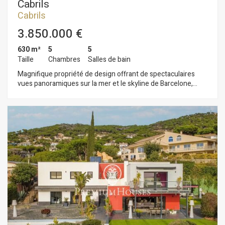
Cabrils
Cabrils
3.850.000 €
630 m²
5
5
Taille
Chambres
Salles de bain
Magnifique propriété de design offrant de spectaculaires
vues panoramiques sur la mer et le skyline de Barcelone,
située à Cabrils ville renommée pour sa gastronomie. La
maison construite en 2016 bénéficie de finitions de haute
qualité avec meubles de design italien et matériaux
allemands. La propriété est distribuée sur 3 étages avec
ascenseur. Un grand volume ouvert compose l´étage principal
comprenant une cuisine-office, salle à manger et grand salon
offrant les plus belles vues sur la Méditerranée, d´immenses
baies vitrées s´ouvrent sur l´espace "chill out" avec piscine
infinity. Toutes les chambres sont des suites de grande
dimension avec des lits taille king size et vues spectaculaires
sur la mer. Dispose également d´un grand garage pour 3
véhicules plus un espace pour d´autres voitures à l´intérieur
de la propriété. Vues fantastiques sur la mer, infinity pool,
construction neuve, climatisation, grandes ouvertures vitrées,