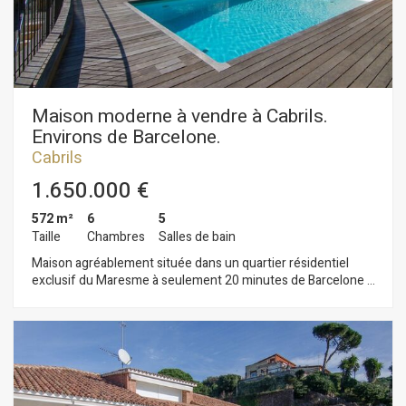
Maison moderne à vendre à Cabrils.
Environs de Barcelone.
Cabrils
1.650.000 €
572 m²
6
5
Taille
Chambres
Salles de bain
Maison agréablement située dans un quartier résidentiel
exclusif du Maresme à seulement 20 minutes de Barcelone et
à 8 minutes de la côte. Entièrement rénovée. Les intérieurs
contemporains offrent un cadre de vie confortable avec des
vues panoramiques sur la mer. Le design est accentué par les
grandes fenêtres qui baignent les pièces de lumière. La partie
extérieure comprend un espace barbecue - cuisine d'été,
piscine et plusieurs grandes terrasses. À l'étage supérieur:
magnifique salon ouvert sur la cuisine qui bénéficie de vues