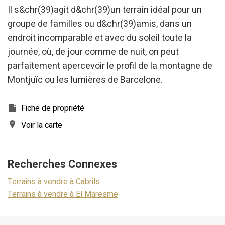
Il s&chr(39)agit d&chr(39)un terrain idéal pour un
groupe de familles ou d&chr(39)amis, dans un
endroit incomparable et avec du soleil toute la
journée, où, de jour comme de nuit, on peut
parfaitement apercevoir le profil de la montagne de
Montjuïc ou les lumières de Barcelone.
Fiche de propriété
Voir la carte
Modifier les cookies
Recherches Connexes
Terrains à vendre à Cabrils
Technique et Fonctionnel
Toujours actif
Terrains à vendre à El Maresme
Ce site Web utilise ses propres cookies pour collecter des
informations afin d'améliorer nos services. Si vous
continuez à naviguer, vous acceptez leur installation.