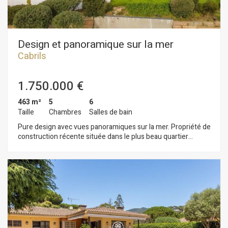
espaces ouverts, design supérieur avec garantie allemande.
Tout simplement un luxe pour le plaisir des sens.
Design et panoramique sur la mer
Cabrils
1.750.000 €
463 m²
5
6
Taille
Chambres
Salles de bain
Pure design avec vues panoramiques sur la mer. Propriété de
construction récente située dans le plus beau quartier
résidentiel de Cabrils sur la côte nord de Barcelone.
Magnifique jardin très bien entretenu, il possède une grande
piscine, espace Chillout et terrasse-porche au niveau du salon
et de la cuisine. La maison est distribuée sur 2 étages. Le rez-
de-chaussée comprend un salon avec cheminée, salle à
manger et cuisine bénéficiant d´une grande luminosité avec
vues sur la mer grâce à de grandes baies vitrées. Au même
niveau toilettes d´invités et 2 chambres possédant une salle
de bains en suite et avec sortie indépendante au jardin. Au