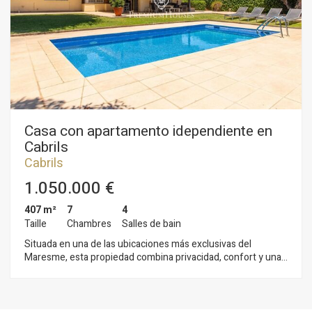
premier étage nous trouvons 2 chambres avec salle de bains
en suite, la suite principale avec dressing et terrasse. Toutes
les chambres jouissent de vues panoramiques sur la
Méditerranée. Garage fermé pour 2 voitures. Finitions de
design et de qualité utilisant des matériaux nobles: fenêtres
Climalit et volets motorisés; chauffage et climatisation, sols
porcelaine; système d´irrigation et éclairage dans le jardin... En
parfait état et prêt à emménager!
Casa con apartamento idependiente en
Cabrils
Cabrils
1.050.000 €
407 m²
7
4
Taille
Chambres
Salles de bain
Situada en una de las ubicaciones más exclusivas del
Maresme, esta propiedad combina privacidad, confort y una
excelente conexión con todos los servicios del municipio.
Pensada para disfrutar de una vida práctica y elegante,
destaca por su luminosidad, su funcional distribución y un
entorno residencial privilegiado en una de las zonas más