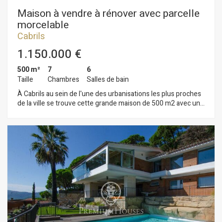
Maison à vendre à rénover avec parcelle
morcelable
Cabrils
1.150.000 €
500 m²
7
6
Taille
Chambres
Salles de bain
À Cabrils au sein de l'une des urbanisations les plus proches
de la ville se trouve cette grande maison de 500 m2 avec un
immense terrain de 6.000 m2. La maison est actuellement
distribuée sur deux étages. Au rez-de-chaussée nous
trouvons un spacieux salon/salle à manger, une très grande
cuisine, un espace polyvalent, deux chambres et deux salles
de bains. Depuis le salon on accède à une terrasse-porche qui
donne sur un très grand jardin avec différents espaces tels
que piscine, fronton, pinède, parking couvert pour 3 voitures
et plusieurs autres places à l'extérieur. À l'étage supérieur l
´espace nuit dispose d´un total de 5 chambres avec 4 salles
de bains. Les chambres jouissent de magnifiques vues sur la
mer.