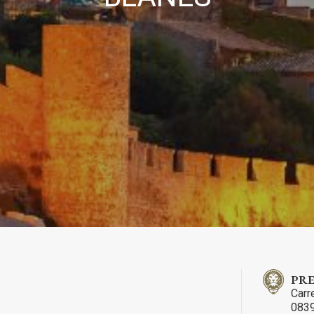
que et Fonctionnel
Toujou
Web utilise ses propres cookies pour collecter des informations afin
rer nos services. Si vous continuez à naviguer, vous acceptez leur insta
ateur a la possibilité de configurer son navigateur, pouvant, s'il le souhai
 leur installation sur son disque dur, même s'il doit garder à l'esprit 
tion peut entraîner des difficultés de navigation sur le site.
e et Personnalisation
ettent le suivi et l'analyse du comportement des utilisateurs de ce site.
ions collectées via ce type de cookies sont utilisées pour mesurer l'acti
 l'élaboration des profils de navigation des utilisateurs afin d'introdui
ations basées sur l'analyse des données d'utilisation effectuée par les
eurs du service. . Ils nous permettent de sauvegarder les informations d
ce de l'utilisateur pour améliorer la qualité de nos services et offrir une
re expérience grâce aux produits recommandés.
ing et Publicité
PRE
ies sont utilisés pour stocker des informations sur les préférences et 
Carr
ls de l'utilisateur grâce à l'observation continue de ses habitudes de
ion. Grâce à eux, nous pouvons connaître les habitudes de navigation s
0839