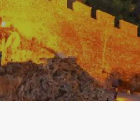
Techni
Ce site 
d'amélio
L'utilis
empêcher
telle ac
Analys
Ils perm
informat
Web pour
amélior
utilisat
préféren
meilleu
Market
Ces cook
personne
navigat