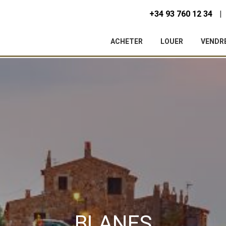
+34 93 760 12 34
ACHETER
LOUER
VENDR
ier les cookies
BLANES