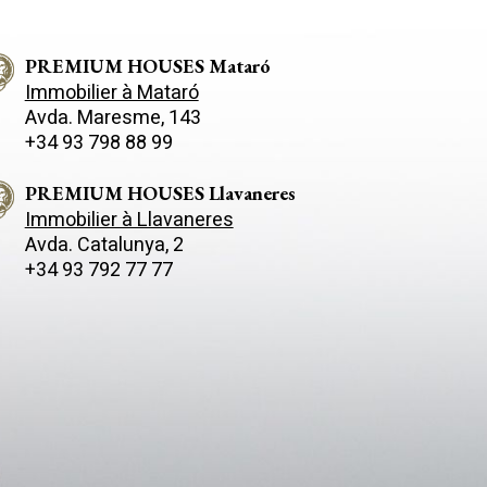
arboré où se trouvent
us exclusives de la côte.
PREMIUM HOUSES Mataró
Immobilier à Mataró
Avda. Maresme, 143
+34 93 798 88 99
PREMIUM HOUSES Llavaneres
Immobilier à Llavaneres
Avda. Catalunya, 2
+34 93 792 77 77