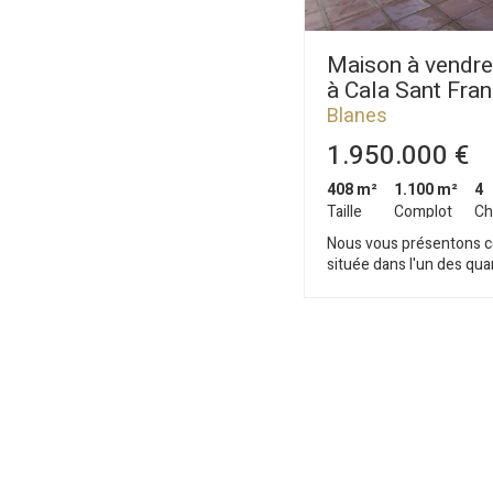
Maison à vendre
à Cala Sant Fra
Blanes
1.950.000 €
408 m²
1.100 m²
4
Taille
Complot
Ch
Nous vous présentons c
située dans l'un des quar
Blanes, Cala de Sant Fra
1.100 m2 avec vues sur l
propriété possède une s
distribution sur deux étages
principal situé au premi
spacieux communiquant 
qui dispose de plusieurs 
cheminée, d'un système d
hauts plafonds. La cuisi
entièrement équipée ave