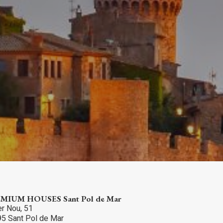
rs actif
llation.
te,
qu'une
 Les
vité du
re des
e
MIUM HOUSES Sant Pol de Mar
les choix
er Nou, 51
ur le
5 Sant Pol de Mar