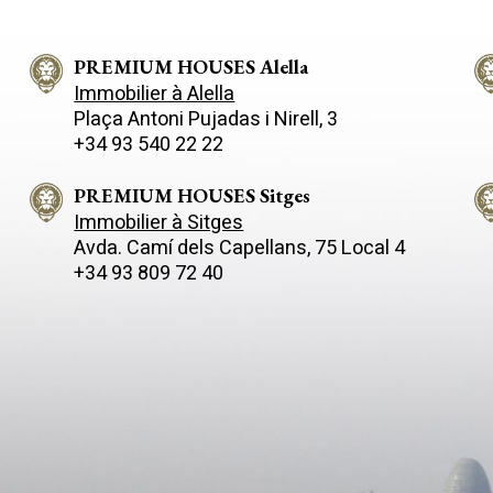
s et dispose d´un accès direct
Quartier résidentiel calme et 
à l´espace barbecue. À côté de
certaines des propriétés les pl
 la buanderie avec accès à
salle de bains complète et d'une
PREMIUM HOUSES Alella
deries encastrées. La partie
Immobilier à Alella
bre double avec dressing, une
Plaça Antoni Pujadas i Nirell, 3
 une grande suite avec salle de
+34 93 540 22 22
e autre chambre double avec
us trouvons une cave à vin, un
r deux voitures, une salle de
PREMIUM HOUSES Sitges
nique. L'extérieur de la
Immobilier à Sitges
sieurs terrasses, d'une
Avda. Camí­ dels Capellans, 75 Local 4
rbecue, d'un jacuzzi avec vues
+34 93 809 72 40
uré de magnifiques espaces de