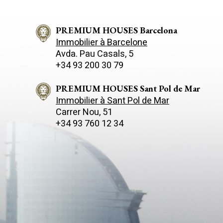
électroménagers intégré
à la terrasse-porche et 
la cuisine nous trouvons
l'extérieur suivie d'une 
PREMIUM HOUSES Barcelona
chambre double avec pen
Immobilier à Barcelone
nuit comprend une cham
Avda. Pau Casals, 5
salle de bains complète,
+34 93 200 30 79
bains et dressing et un
placards. Au sous-sol no
garage pouvant accueilli
PREMIUM HOUSES Sant Pol de Mar
stockage et un local tech
Immobilier à Sant Pol de Mar
propriété dispose de plu
Carrer Nou, 51
terrasse-porche avec ba
+34 93 760 12 34
sur la mer, le tout ento
jardins.