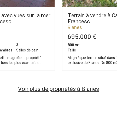
 avec vues sur la mer
Terrain à vendre à C
ncesc
Francesc
Blanes
695.000 €
3
800 m²
ambres
Salles de bain
Taille
ette magnifique propriété
Magnifique terrain situé dans l
tiers les plus exclusifs de
exclusive de Blanes. De 800 m2
ncesc. Située sur un terrain de
terrains de la région) orienté à l
a mer et les montagnes, la
d´y construire une fantastique
urface construite de 408 m2,
parcelle est entourée de belles 
 confortables. L´étage
vues superbes sur la mer. Terr
er étage comprend un hall
Voir plus de propriétés à Blanes
facile à la plage et à 1km du ce
avec le salon/salle à manger
des principales destinations to
sorties sur le jardin, d'une
Brava. La commune a reçu la ce
e climatisation split et de
Tourisme Familial, accordée pa
ne semi ouverte avec un îlot est
Tourisme et également connu
c des appareils
International de Feux d'Artifice q