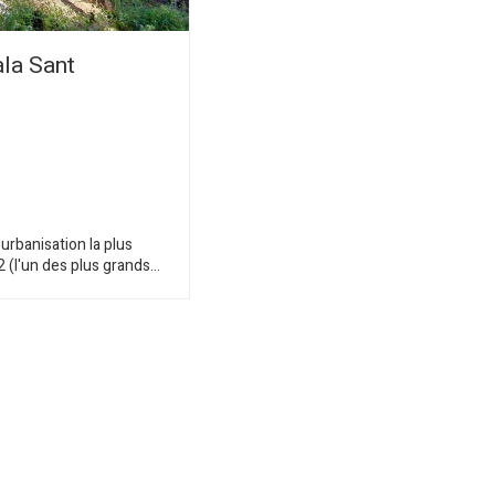
ala Sant
'urbanisation la plus
 (l'un des plus grands
'est, où il serait possible
 maison de luxe. La
villas, de pins et jouit de
ain ensoleillé avec accès
ntre-ville de Blanes, l'une
uristiques de la Costa
rtification Destination
r l'Agence Catalane du
e pour le Concours
ui a lieu en juillet.