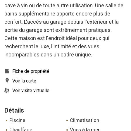
cave à vin ou de toute autre utilisation. Une salle de
utilisateurs du service. . Ils nous permettent de
sauvegarder les informations de préférence de l'utilisateur
bains supplémentaire apporte encore plus de
pour améliorer la qualité de nos services et offrir une
meilleure expérience grâce aux produits recommandés.
confort. L'accès au garage depuis l'extérieur et la
sortie du garage sont extrêmement pratiques.
Marketing et Publicité
Cette maison est l'endroit idéal pour ceux qui
Ces cookies sont utilisés pour stocker des informations sur
recherchent le luxe, l'intimité et des vues
les préférences et les choix personnels de l'utilisateur
grâce à l'observation continue de ses habitudes de
incomparables dans un cadre unique.
navigation. Grâce à eux, nous pouvons connaître les
habitudes de navigation sur le site Web et afficher des
publicités liées au profil de navigation de l'utilisateur.
Fiche de propriété
Voir la carte
Voir visite virtuelle
Détails
piscine
climatisation
chauffage
vues à la mer