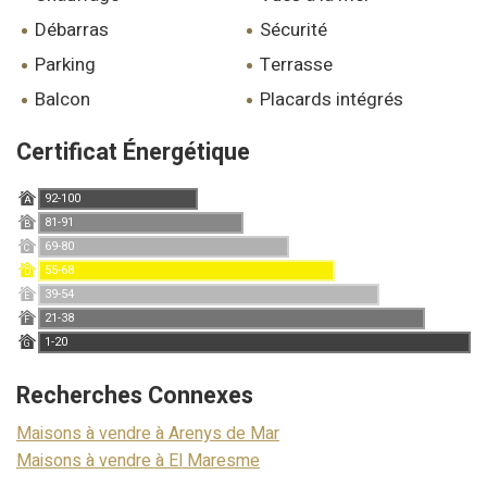
débarras
sécurité
parking
terrasse
balcon
placards intégrés
Certificat Énergétique
92-100
A
81-91
B
69-80
C
55-68
D
39-54
E
21-38
F
1-20
G
Recherches Connexes
Maisons à vendre à Arenys de Mar
Maisons à vendre à El Maresme