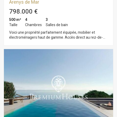
Arenys de Mar
798.000 €
500 m²
4
3
Taille
Chambres
Salles de bain
Voici une propriété parfaitement équipée, mobilier et
électroménagers haut de gamme. Accès direct au rez-de-
chaussée par le jardin. Salle de billard et espace rustique avec
cheminée. Située à flan de colline juste au dessus du port d
´Arenys de Mar. Vues spectaculaires. Située à proximité du
village et du port.