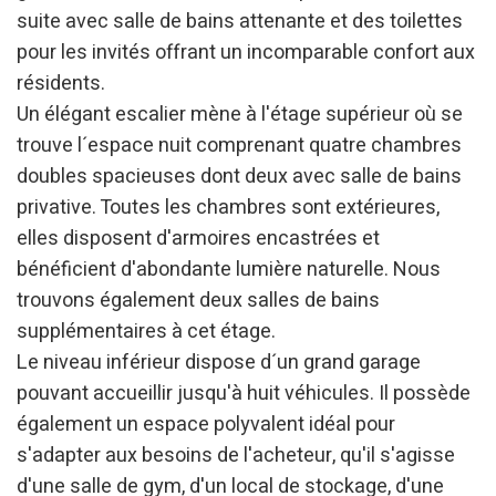
suite avec salle de bains attenante et des toilettes
pour les invités offrant un incomparable confort aux
résidents.
Modifier les cookies
Un élégant escalier mène à l'étage supérieur où se
trouve l´espace nuit comprenant quatre chambres
Technique et Fonctionnel
Toujours actif
doubles spacieuses dont deux avec salle de bains
Ce site Web utilise ses propres cookies pour collecter des
privative. Toutes les chambres sont extérieures,
informations afin d'améliorer nos services. Si vous
continuez à naviguer, vous acceptez leur installation.
elles disposent d'armoires encastrées et
L'utilisateur a la possibilité de configurer son navigateur,
pouvant, s'il le souhaite, empêcher leur installation sur son
bénéficient d'abondante lumière naturelle. Nous
disque dur, même s'il doit garder à l'esprit qu'une telle
action peut entraîner des difficultés de navigation sur le
trouvons également deux salles de bains
site.
supplémentaires à cet étage.
Le niveau inférieur dispose d´un grand garage
Analyse et Personnalisation
pouvant accueillir jusqu'à huit véhicules. Il possède
Ils permettent le suivi et l'analyse du comportement des
également un espace polyvalent idéal pour
utilisateurs de ce site. Les informations collectées via ce
type de cookies sont utilisées pour mesurer l'activité du
s'adapter aux besoins de l'acheteur, qu'il s'agisse
Web pour l'élaboration des profils de navigation des
utilisateurs afin d'introduire des améliorations basées sur
d'une salle de gym, d'un local de stockage, d'une
l'analyse des données d'utilisation effectuée par les