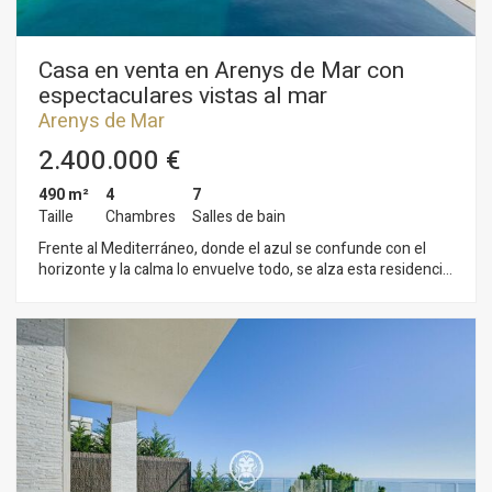
Casa en venta en Arenys de Mar con
espectaculares vistas al mar
Arenys de Mar
2.400.000 €
490 m²
4
7
Taille
Chambres
Salles de bain
Frente al Mediterráneo, donde el azul se confunde con el
horizonte y la calma lo envuelve todo, se alza esta residencia
única sobre un pequeño acantilado en Arenys de Mar, en una
de las ubicaciones más privilegiadas del litoral del Maresme.
Un hogar pensado para quienes buscan algo más que una
vivienda: una experiencia de vida donde el mar es
protagonista absoluto. Completamente rehabilitada, la
propiedad ofrece 490 m² construidos sobre una parcela de
950 m², diseñados para disfrutar de la luz, el paisaje y la
serenidad en cada rincón. La arquitectura se abre al exterior,
dejando que el Mediterráneo entre en la vivienda y acompañe
cada instante del día, desde el amanecer hasta el atardecer. El