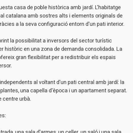
uesta casa de poble històrica amb jardí. L'habitatge
ng i publicitat
nal catalana amb sostres alts i elements originals de
gràcies a la seva configuració entorn d'un pati interior.
s cookies són utilitzades per emmagatzemar informació sobre les
cies i les eleccions personals de l'usuari a través de l'observació cont
us hàbits de navegació. Gràcies a elles, podem conèixer els hàbits de
ó al lloc web i mostrar publicitat relacionada amb el perfil de navegac
int la possibilitat a inversors del sector turístic
er històric en una zona de demanda consolidada. La
eix gran flexibilitat per a redistribuir els espais
Guardar configuració
Acceptar totes
ersor.
independents al voltant d'un pati central amb jardí: la
s plantes, una capella d'època i un apartament separat.
e centre urbà.
es:
trada, una sala d'armes, un celler, un saló i una sala