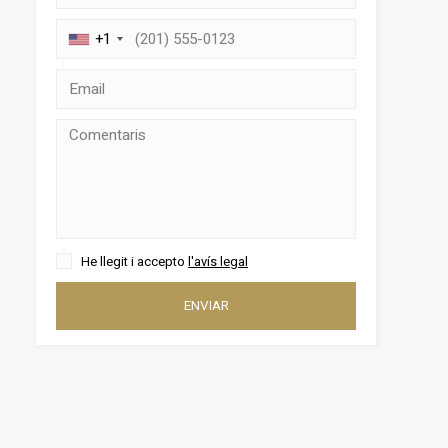
+1
tivades
 de
tal·lació
 així ho
He llegit i accepto
l'avís legal
n
na web.
ENVIAR
oc web.
urament
 servei.
 dels
s.