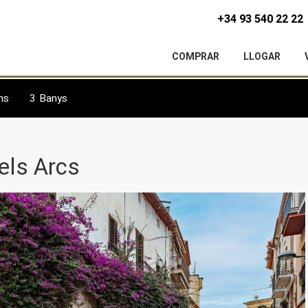
+34 93 540 22 22
COMPRAR
LLOGAR
ns
3
Banys
 els Arcs