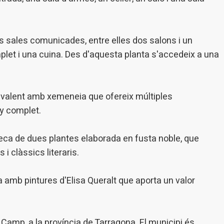
es sales comunicades, entre elles dos salons i un
let i una cuina. Des d'aquesta planta s'accedeix a una
livalent amb xemeneia que ofereix múltiples
ny complet.
eca de dues plantes elaborada en fusta noble, que
 i clàssics literaris.
ca amb pintures d'Elisa Queralt que aporta un valor
 Camp, a la província de Tarragona. El municipi és