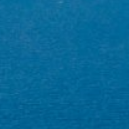
Aquestes cookies són utilitzades per emmagatzemar
informació sobre les preferències i les eleccions personals
de l'usuari a través de l'observació continuada dels seus
hàbits de navegació. Gràcies a elles, podem conèixer els
hàbits de navegació al lloc web i mostrar publicitat
relacionada amb el perfil de navegació de l'usuari.