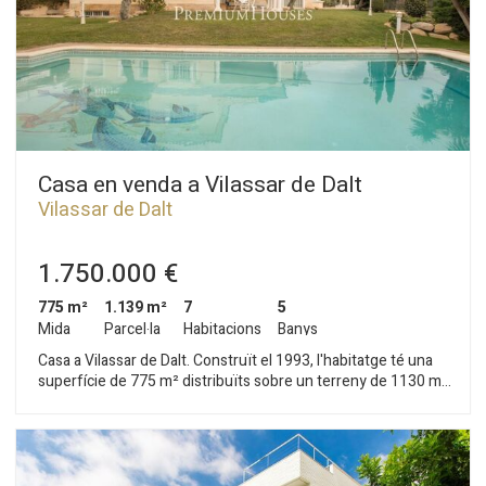
Casa en venda a Vilassar de Dalt
Vilassar de Dalt
1.750.000 €
775 m²
1.139 m²
7
5
Mida
Parcel·la
Habitacions
Banys
Casa a Vilassar de Dalt. Construït el 1993, l'habitatge té una
superfície de 775 m² distribuïts sobre un terreny de 1130 m².
Combina a la perfecció elegància, vistes al mar i un ampli espai
per gaudir de tota la família. En ingressar, ens rep un gran i
distingit vestíbul amb una escala elegant. A la planta principal,
hi trobem un saló-menjador dividit per un petit desnivell que
marca la separació dels dos ambients, amb una llar de foc