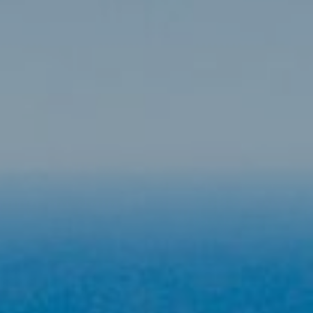
Tècniques i funcionals
Sempre activades
Aquest lloc web utilitza cookies pròpies per recopilar
informació amb la finalitat de millorar els nostres serveis.
Si continua navegant, suposa l'acceptació de la instal·lació
de les mateixes. L'usuari té la possibilitat de configurar el
navegador podent, si així ho desitja, impedir que siguin
instal·lades al disc dur, encara que haurà de tenir en
compte que aquesta acció podrà ocasionar dificultats de
navegació de la pàgina web.
Analítiques i personalització
Permeten fer el seguiment i l'anàlisi del comportament
dels usuaris d'aquest lloc web. La informació recollida
mitjançant aquest tipus de cookies s'utilitza en el
mesurament de l'activitat del web per a l'elaboració de
perfils de navegació dels usuaris per introduir millores en
funció de l'anàlisi de les dades d'ús que fan els usuaris del
servei. Permeten desar la informació de preferència de
l'usuari per millorar la qualitat dels nostres serveis i oferir
una millor experiència a través de productes recomanats.
Marketing i publicitat