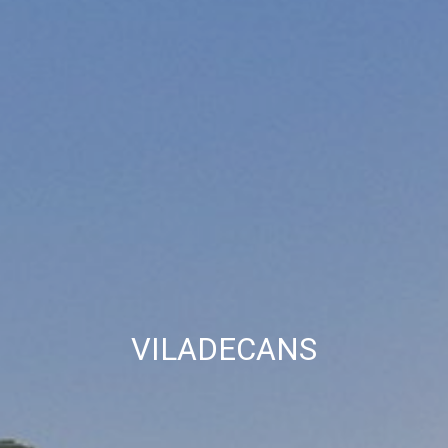
funció de l'anàlisi de les dades d'ús que fan els usuaris del
servei. Permeten desar la informació de preferència de
l'usuari per millorar la qualitat dels nostres serveis i oferir
una millor experiència a través de productes recomanats.
Marketing i publicitat
Aquestes cookies són utilitzades per emmagatzemar
informació sobre les preferències i les eleccions personals
de l'usuari a través de l'observació continuada dels seus
hàbits de navegació. Gràcies a elles, podem conèixer els
hàbits de navegació al lloc web i mostrar publicitat
relacionada amb el perfil de navegació de l'usuari.
VILADECANS