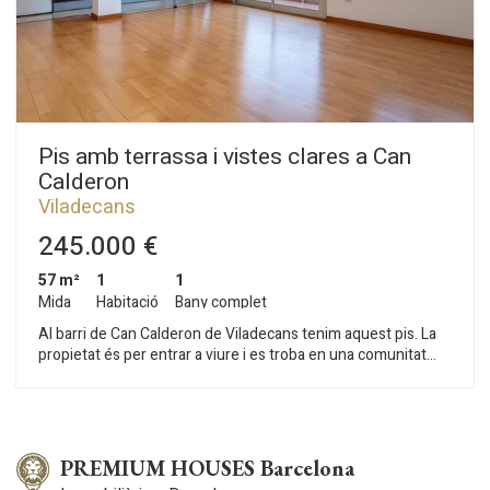
Pis amb terrassa i vistes clares a Can
Calderon
Viladecans
245.000 €
57 m²
1
1
Mida
Habitació
Bany complet
Al barri de Can Calderon de Viladecans tenim aquest pis. La
propietat és per entrar a viure i es troba en una comunitat
amb ascensor. El pis té una plaça de pàrquing. La propietat es
divideix en una zona de dia amb saló-menjador amb sortida a
una terrassa amb vistes clares. A continuació hi ha una cuina
americana amb accés a una galeria amb safareig. Tot seguit,
ens trobem amb la zona de nit. La mateixa es compon duna
PREMIUM HOUSES Barcelona
habitació doble en suite amb bany complet donant servei a tot