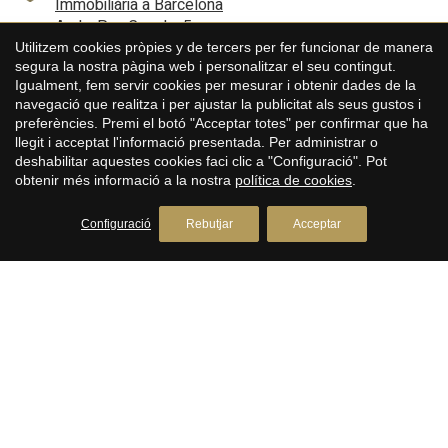
Immobiliària a Barcelona
el pis. El barri de Can Calderon de Viladecans destaca per la
Avda. Pau Casals, 5
ubicació estratègica. Es troba a poca distància del Centre
Comercial Vila Marina, l'estació de tren, l'autopista i amb fàcil
+34 93 200 30 79
Utilitzem cookies pròpies y de tercers per fer funcionar de manera
Guardar configuració
Acceptar totes
accés al centre de la població.
segura la nostra pàgina web i personalitzar el seu contingut.
Igualment, fem servir cookies per mesurar i obtenir dades de la
PREMIUM HOUSES Alella
navegació que realitza i per ajustar la publicitat als seus gustos i
Immobiliària a Alella
preferències. Premi el botó "Acceptar totes" per confirmar que ha
llegit i acceptat l'informació presentada. Per administrar o
Plaça Antoni Pujadas i Nirell, 3
deshabilitar aquestes cookies faci clic a "Configuració". Pot
+34 93 540 22 22
obtenir més informació a la nostra
política de cookies
.
PREMIUM HOUSES Mataró
Configuració
Rebutjar
Acceptar
Immobiliària a Mataró
Avda. Maresme, 143
+34 93 798 88 99
PREMIUM HOUSES Sant Pol de Mar
Immobiliària a Sant Pol de Mar
Carrer Nou, 51
+34 93 760 12 34