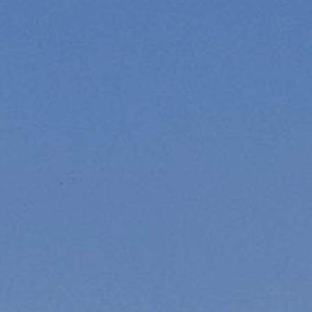
Modificar cookies
Tècniques i funcionals
Sempre activades
Aquest lloc web utilitza cookies pròpies per recopilar
informació amb la finalitat de millorar els nostres serveis.
Si continua navegant, suposa l'acceptació de la instal·lació
de les mateixes. L'usuari té la possibilitat de configurar el
navegador podent, si així ho desitja, impedir que siguin
instal·lades al disc dur, encara que haurà de tenir en
compte que aquesta acció podrà ocasionar dificultats de
navegació de la pàgina web.
Analítiques i personalització
Permeten fer el seguiment i l'anàlisi del comportament
dels usuaris d'aquest lloc web. La informació recollida
mitjançant aquest tipus de cookies s'utilitza en el
mesurament de l'activitat del web per a l'elaboració de
perfils de navegació dels usuaris per introduir millores en