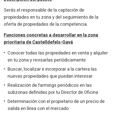
Serás el responsable de la captación de
Analítiques i personalització
propiedades en tu zona y del seguimiento de la
Permeten fer el seguiment i l'anàlisi del comportament
oferta de propiedades de la competencia
dels usuaris d'aquest lloc web. La informació recollida
mitjançant aquest tipus de cookies s'utilitza en el
mesurament de l'activitat del web per a l'elaboració de
Funciones concretas a desarrollar en la zona
perfils de navegació dels usuaris per introduir millores en
funció de l'anàlisi de les dades d'ús que fan els usuaris del
prioritaria de Castelldefels-Gavá
servei. Permeten desar la informació de preferència de
l'usuari per millorar la qualitat dels nostres serveis i oferir
Conocer todas las propiedades en venta y alquiler
una millor experiència a través de productes recomanats.
en tu zona y revisarlas periódicamente
Marketing i publicitat
Buscar, localizar e incorporar a la cartera las
Aquestes cookies són utilitzades per emmagatzemar
nuevas propiedades que puedan interesar
informació sobre les preferències i les eleccions personals
de l'usuari a través de l'observació continuada dels seus
Realización de farmings periódicos en las
hàbits de navegació. Gràcies a elles, podem conèixer els
hàbits de navegació al lloc web i mostrar publicitat
subzonas definidas por tu Director de Oficina
relacionada amb el perfil de navegació de l'usuari.
Determinación con el propietario de un precio de
salida en línea con el mercado