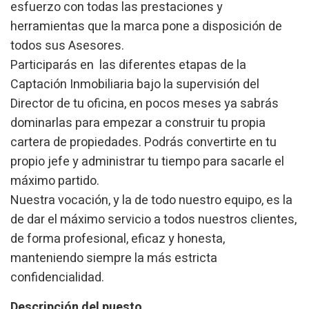
esfuerzo con todas las prestaciones y
herramientas que la marca pone a disposición de
todos sus Asesores.
Participarás en las diferentes etapas de la
Captación Inmobiliaria bajo la supervisión del
Director de tu oficina, en pocos meses ya sabrás
dominarlas para empezar a construir tu propia
cartera de propiedades. Podrás convertirte en tu
propio jefe y administrar tu tiempo para sacarle el
Modificar cookies
máximo partido.
Nuestra vocación, y la de todo nuestro equipo, es la
Tècniques i funcionals
Sempre activades
de dar el máximo servicio a todos nuestros clientes,
Aquest lloc web utilitza cookies pròpies per recopilar
de forma profesional, eficaz y honesta,
informació amb la finalitat de millorar els nostres serveis.
Si continua navegant, suposa l'acceptació de la instal·lació
manteniendo siempre la más estricta
de les mateixes. L'usuari té la possibilitat de configurar el
navegador podent, si així ho desitja, impedir que siguin
confidencialidad.
instal·lades al disc dur, encara que haurà de tenir en
compte que aquesta acció podrà ocasionar dificultats de
Descripción del puesto
navegació de la pàgina web.