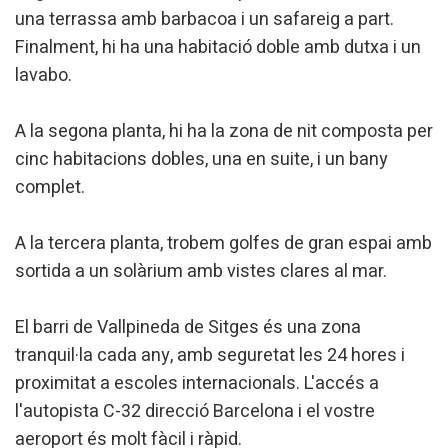
una terrassa amb barbacoa i un safareig a part.
Finalment, hi ha una habitació doble amb dutxa i un
Modificar cookies
lavabo.
A la segona planta, hi ha la zona de nit composta per
Tècniques i funcionals
Sempre activades
cinc habitacions dobles, una en suite, i un bany
Aquest lloc web utilitza cookies pròpies per recopilar
informació amb la finalitat de millorar els nostres serveis.
complet.
Si continua navegant, suposa l'acceptació de la instal·lació
de les mateixes. L'usuari té la possibilitat de configurar el
navegador podent, si així ho desitja, impedir que siguin
A la tercera planta, trobem golfes de gran espai amb
instal·lades al disc dur, encara que haurà de tenir en
compte que aquesta acció podrà ocasionar dificultats de
sortida a un solàrium amb vistes clares al mar.
navegació de la pàgina web.
El barri de Vallpineda de Sitges és una zona
Analítiques i personalització
tranquil·la cada any, amb seguretat les 24 hores i
Permeten fer el seguiment i l'anàlisi del comportament
proximitat a escoles internacionals. L'accés a
dels usuaris d'aquest lloc web. La informació recollida
mitjançant aquest tipus de cookies s'utilitza en el
l'autopista C-32 direcció Barcelona i el vostre
mesurament de l'activitat del web per a l'elaboració de
perfils de navegació dels usuaris per introduir millores en
aeroport és molt fàcil i ràpid.
funció de l'anàlisi de les dades d'ús que fan els usuaris del