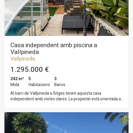
Casa independent amb piscina a
Vallpineda
Vallpineda
1.295.000 €
242 m²
5
3
Mida
Habitacions
Banys
Al barri de Vallpineda a Sitges tenim aquesta casa
independent amb vistes clares. La propietat està orientada a
sud i té una piscina, un jardí i un garatge amb capacitat per a
un cotxe. Lhabitatge es divideix en tres plantes. A la planta
baixa tenim un saló-menjador amb sortida a una gran terrassa
que accedeix al jardí ia la piscina. Tot seguit, hi ha una cuina
independent amb safareig i un traster. Des d´aquesta s
´accedeix a una terrassa amb una barbacoa. A més, a la