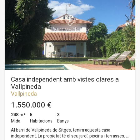
mateixa planta, tenim una habitació doble i un bany complet. A
la primera planta tenim dues habitacions dobles, una en suite
amb sortida a una terrassa amb vistes al mar. Un bany complet
dóna servei a la segona habitació doble. Al soterrani tenim
dues habitacions dobles més, un lavabo i un celler. Totes les
habitacions tenen armaris de paret. La piscina està coberta, hi
ha un pàrquing boxer amb capacitat per a un cotxe, però dins
de la casa hi ha espai força per aparcar tres cotxes més. El
barri de Vallpineda de Sitges és una zona tranquil·la cada any,
amb seguretat les 24 hores i proximitat a escoles
internacionals. L'accés a l'autopista C-32 direcció Barcelona i el
vostre aeroport és molt fàcil i ràpid.
Casa independent amb vistes clares a
Vallpineda
Vallpineda
1.550.000 €
248 m²
5
3
Mida
Habitacions
Banys
Al barri de Vallpineda de Sitges, tenim aquesta casa
independent. La propietat té el seu jardí, piscina i terrasses. La