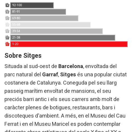
92-100
A
81-91
B
69-80
C
55-68
D
39-54
E
21-38
F
1-20
G
Sobre Sitges
Situada al sud-oest de
Barcelona
, envoltada del
parc natural del
Garraf
,
Sitges
és una popular ciutat
costanera de Catalunya. Coneguda pel seu llarg
passeig marítim envoltat de mansions, el seu
preciós barri antic i els seus carrers amb molt de
caràcter plenes de botigues, restaurants, bars i
discoteques d'ambient. A més, en el Museu del Cau
Ferrat i en el Museu Maricel es poden contemplar