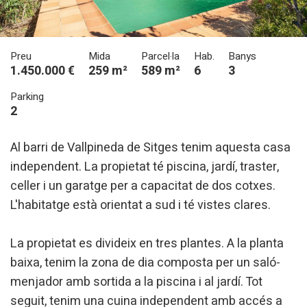
Preu
Mida
Parcel·la
Hab.
Banys
1.450.000 €
259 m²
589 m²
6
3
Parking
2
Al barri de Vallpineda de Sitges tenim aquesta casa
independent. La propietat té piscina, jardí, traster,
celler i un garatge per a capacitat de dos cotxes.
L'habitatge està orientat a sud i té vistes clares.
La propietat es divideix en tres plantes. A la planta
baixa, tenim la zona de dia composta per un saló-
menjador amb sortida a la piscina i al jardí. Tot
seguit, tenim una cuina independent amb accés a