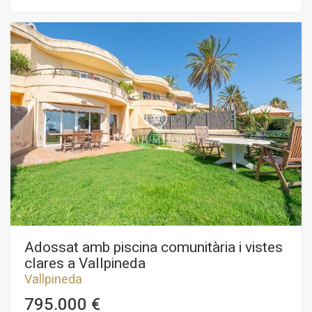
casa té un garatge amb capacitat per a dos cotxes. L'habitatge
està orientat a sud i té vistes clares. La propietat es divideix
en tres plantes. A la planta baixa, tenim la zona de dia
composta per un ampli i lluminós saló-menjador amb accés al
jardí ia la piscina. Tot seguit, hi ha una cuina independent, una
habitació simple i un bany. A la primera planta tenim la zona
de nit que es compon de tres habitacions simples, des de
dues s'accedeix a un balcó. Finalment, hi ha un bany complet
que dóna servei a totes les habitacions. A la segona planta,
tenim unes golfes en suite amb armaris de paret. Des de la
suite s´accedeix a una terrassa amb vistes clares al mar. El
soterrani està format per un garatge amb capacitat per a dos
cotxes i un traster. El barri de Vallpineda de Sitges és una
zona tranquil·la cada any, amb seguretat les 24 hores i
proximitat a escoles internacionals. L'accés a l'autopista C-32
direcció Barcelona i el vostre aeroport és molt fàcil i ràpid.
Adossat amb piscina comunitària i vistes
clares a Vallpineda
Vallpineda
795.000 €