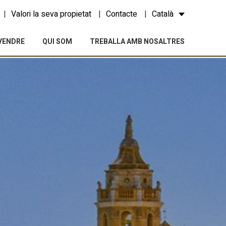
Valori la seva propietat
Contacte
Català
VENDRE
QUI SOM
TREBALLA AMB NOSALTRES
tivades
 de
tal·lació