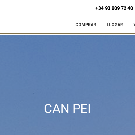
+34 93 809 72 40
COMPRAR
LLOGAR
icar cookies
CAN PEI
ues i funcionals
Sempre ac
loc web utilitza cookies pròpies per recopilar informació amb la finalitat
 els nostres serveis. Si continua navegant, suposa l'acceptació de la ins