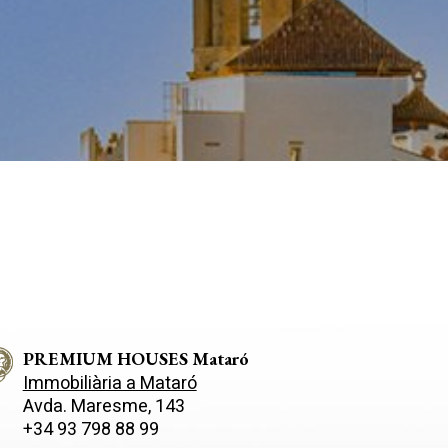
 així ho
n
na web.
oc web.
urament
 servei.
 dels
s.
inuada
ió de
PREMIUM HOUSES Mataró
Immobiliària a Mataró
Avda. Maresme, 143
+34 93 798 88 99