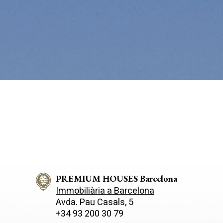
de les m
desitja,
compte 
Analít
Permete
La info
de l'act
introdui
Permeten
nostres
Marketi
Aqueste
preferèn
dels se
navegaci
l'usuari.
PREMIUM HOUSES Barcelona
Immobiliària a Barcelona
Avda. Pau Casals, 5
+34 93 200 30 79