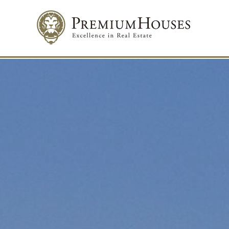
Modif
Tècniq
Aquest l
millorar