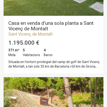
Casa en venda d'una sola planta a Sant
Vicenç de Montalt
Sant Vicenç de Montalt
1.195.000 €
371 m²
5
4
Mida
Habitacions
Banys
Situada en l'entorn privilegiat del camp de golf de Sant Vicenç
de Montalt, a tan sols 35 km de Barcelona i 60 km de Girona,
aquesta casa ofereix una vida tranquil·la en plena Costa Nord
de Barcelona. Envoltada de pins i amb vista a la mar, es troba
prop del Club Nàutic de Port Balís, convertint-la en una opció
ideal per als qui busquen exclusivitat i serenitat. L'habitatge
principal, dissenyada per a combinar comoditat i estil, es
distribueix en una sola planta i compta amb una planta inferior
multifuncional i un ampli garatge. L'accés a la propietat es
realitza a través d'un cuidat jardí que inclou una piscina salina.