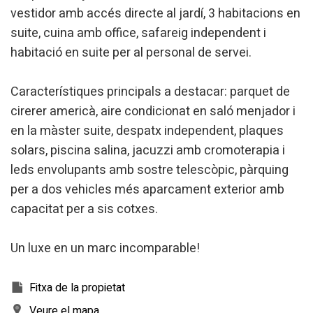
vestidor amb accés directe al jardí, 3 habitacions en
Modificar cookies
suite, cuina amb office, safareig independent i
habitació en suite per al personal de servei.
Tècniques i funcionals
Sempre activades
Aquest lloc web utilitza cookies pròpies per recopilar
Característiques principals a destacar: parquet de
informació amb la finalitat de millorar els nostres serveis.
Si continua navegant, suposa l'acceptació de la instal·lació
cirerer americà, aire condicionat en saló menjador i
de les mateixes. L'usuari té la possibilitat de configurar el
en la màster suite, despatx independent, plaques
navegador podent, si així ho desitja, impedir que siguin
instal·lades al disc dur, encara que haurà de tenir en
solars, piscina salina, jacuzzi amb cromoterapia i
compte que aquesta acció podrà ocasionar dificultats de
navegació de la pàgina web.
leds envolupants amb sostre telescòpic, pàrquing
per a dos vehicles més aparcament exterior amb
Analítiques i personalització
capacitat per a sis cotxes.
Permeten fer el seguiment i l'anàlisi del comportament
dels usuaris d'aquest lloc web. La informació recollida
Un luxe en un marc incomparable!
mitjançant aquest tipus de cookies s'utilitza en el
mesurament de l'activitat del web per a l'elaboració de
perfils de navegació dels usuaris per introduir millores en
funció de l'anàlisi de les dades d'ús que fan els usuaris del
Fitxa de la propietat
servei. Permeten desar la informació de preferència de
l'usuari per millorar la qualitat dels nostres serveis i oferir
Veure el mapa
una millor experiència a través de productes recomanats.