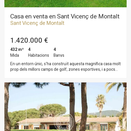
Casa en venta en Sant Vicenç de Montalt
Sant Vicenç de Montalt
1.420.000 €
432 m²
4
4
Mida
Habitacions
Banys
En un entorn únic, s'ha construït aquesta magnífica casa molt
prop dels millors camps de golf, zones esportives, i a pocs
minuts del nucli de Sant Vicenç de Montalt. La casa es troba
envoltada d'un bonic jardí en el qual s'ha disposat una gran
piscina, jardí de fàcil manteniment, amb plantes autoctones
mediterrànies que creixen molt bé en aquesta zona. La casa
es distribueix en dues grans plantes més un gran soterrani,
en el qual actualment s'ha situat un excepcional celler. A la
planta baixa ens rep un esplèndid distribuïdor que dóna pas al
gran saló amb sortida directa a un espectacular porxo al
costat de la piscina; al costat del saló s'obre la gran cuina i la
zona de planxat. En la mateixa planta, per a major comoditat,
s'ha disposat dos grans dormitoris amb un bany que els dóna