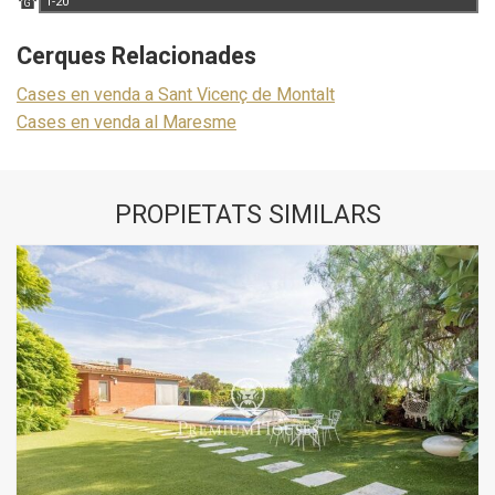
1-20
G
Cerques Relacionades
Cases en venda a Sant Vicenç de Montalt
Cases en venda al Maresme
PROPIETATS SIMILARS