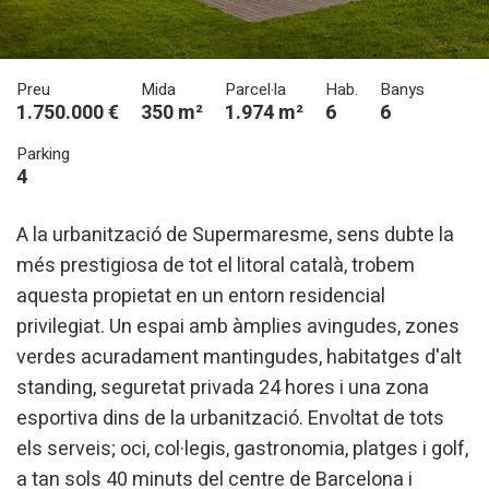
Preu
Mida
Parcel·la
Hab.
Banys
1.750.000 €
350 m²
1.974 m²
6
6
Parking
4
A la urbanització de Supermaresme, sens dubte la
més prestigiosa de tot el litoral català, trobem
aquesta propietat en un entorn residencial
privilegiat. Un espai amb àmplies avingudes, zones
verdes acuradament mantingudes, habitatges d'alt
standing, seguretat privada 24 hores i una zona
esportiva dins de la urbanització. Envoltat de tots
els serveis; oci, col·legis, gastronomia, platges i golf,
a tan sols 40 minuts del centre de Barcelona i