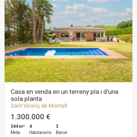
distribueix en dues plantes: •Planta principal: rebedor, saló-
menjador a dos nivells, cuina office, un bany i una habitació.
•Primera planta: quatre dormitoris addicionals i una suite amb
accés a una acollidora terrassa. A l’exterior hi trobem un
encantador porxo d’estiu amb barbacoa, envoltat de
vegetació i al costat de la piscina. Un segon porxo, amb accés
des del saló, ofereix un espai ideal per relaxar-se. La casa
compta també amb persianes elèctriques, alarma perimetral i
altres comoditats que la converteixen en una opció molt
completa.
Casa en venda en un terreny pla i d'una
sola planta
Sant Vicenç de Montalt
1.300.000 €
344 m²
4
3
Mida
Habitacions
Banys