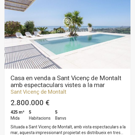
habilitats com a jardí, però es pot edificar una altra casa per a
algun membre de la família o prendre-ho com una inversió per
a la futura construcció de diversos habitatges. Garatge per a 4
cotxes i espai per a aparcar més vehicles a l'exterior.
Casa en venda a Sant Vicenç de Montalt
amb espectaculars vistes a la mar
Sant Vicenç de Montalt
2.800.000 €
425 m²
5
5
Mida
Habitacions
Banys
Situada a Sant Vicenç de Montalt, amb vista espectaculars a la
mar, aquesta impressionant propietat es distribueix en tres