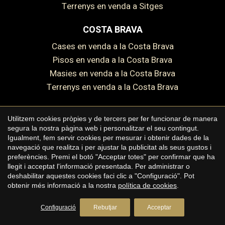
Terrenys en venda a Sitges
COSTA BRAVA
Cases en venda a la Costa Brava
Pisos en venda a la Costa Brava
Masies en venda a la Costa Brava
Terrenys en venda a la Costa Brava
Utilitzem cookies pròpies y de tercers per fer funcionar de manera
segura la nostra pàgina web i personalitzar el seu contingut.
Copyright © 2026 Premium Houses
Igualment, fem servir cookies per mesurar i obtenir dades de la
navegació que realitza i per ajustar la publicitat als seus gustos i
Avís legal
preferències. Premi el botó "Acceptar totes" per confirmar que ha
llegit i acceptat l'informació presentada. Per administrar o
Política de privacitat
deshabilitar aquestes cookies faci clic a "Configuració". Pot
Polí­tica de cookies
obtenir més informació a la nostra
política de cookies
.
by
iEstrategic
Configuració
Rebutjar
Acceptar