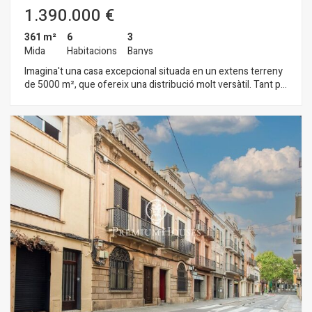
1.390.000 €
361 m²
6
3
Mida
Habitacions
Banys
Imagina't una casa excepcional situada en un extens terreny
de 5000 m², que ofereix una distribució molt versàtil. Tant pot
ser un habitatge únic amb casa pels masovers com un espai
per compartir 3 famílies de forma independent, existint la
possibilitat de construir un altre habitatge. Aquesta magnífica
propietat gaudeix d'unes vistes impressionants al mar, que
aporten una sensació de tranquil·litat, benestar i connexió
amb la natura. La casa està construïda amb materials nobles,
garantint durabilitat i un estil elegant, amb espais diàfans i
àmplies finestrals que omplen els interiors de llum natural,
creant un ambient acollidor i càlid. Cada habitatge compta
amb les seves pròpies característiques, amb espais ben
distribuïts que s'adapten perfectament a les diferents
necessitats. A l'exterior, l'espai és un veritable paradís per a
l'entreteniment i la relaxació. Trobareu una zona de barbacoa
ideal per a gaudir de moments gastronòmics amb familiars i
amics, mentre que l'ampli terreny ofereix moltes opcions per
a activitats a l'aire lliure. La possibilitat de construir una piscina
permetrà millorar encara més l'experiència de viure al costat