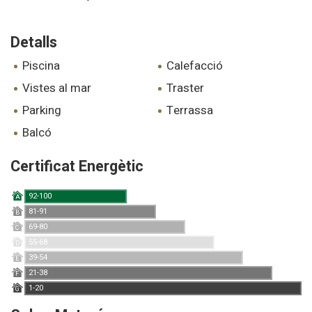
Detalls
piscina
calefacció
vistes al mar
traster
parking
terrassa
balcó
Certificat Energètic
92-100
A
81-91
B
69-80
C
55-68
D
39-54
E
21-38
F
1-20
G