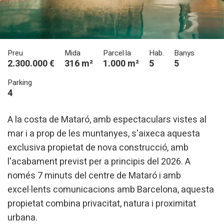
Preu
Mida
Parcel·la
Hab.
Banys
2.300.000 €
316 m²
1.000 m²
5
5
Parking
4
A la costa de Mataró, amb espectaculars vistes al
mar i a prop de les muntanyes, s'aixeca aquesta
exclusiva propietat de nova construcció, amb
l'acabament previst per a principis del 2026. A
només 7 minuts del centre de Mataró i amb
excel·lents comunicacions amb Barcelona, aquesta
propietat combina privacitat, natura i proximitat
urbana.