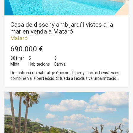
Casa de disseny amb jardí i vistes a la
mar en venda a Mataró
Mataró
690.000 €
301 m²
5
3
Mida
Habitacions
Banys
Descobreix un habitatge únic on disseny, confort i vistes es
combinen a la perfecció. Situada a l’exclusiva urbanització
Vallveric de Mataró, aquesta elegant casa d’estil americà
redefineix el concepte de qualitat de vida a la costa.
Distribuïda en dues plantes, la propietat ha estat concebuda
per oferir el màxim confort i funcionalitat. A la planta baixa,
destinada a la zona de nit, trobem un pràctic despatx ideal per
al teletreball, juntament amb quatre àmplies habitacions, una
d’elles una magnífica suite que garanteix privacitat i confort.
Totes elles tenen sortida directa a l’espaiós jardí de més de
300 m² i a la piscina comunitària. En aquest mateix nivell,