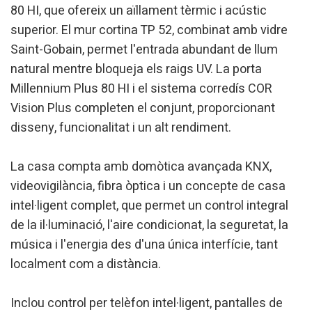
80 HI, que ofereix un aïllament tèrmic i acústic
Analítiques i personalització
superior. El mur cortina TP 52, combinat amb vidre
Saint-Gobain, permet l'entrada abundant de llum
Permeten fer el seguiment i l'anàlisi del comportament
dels usuaris d'aquest lloc web. La informació recollida
natural mentre bloqueja els raigs UV. La porta
mitjançant aquest tipus de cookies s'utilitza en el
mesurament de l'activitat del web per a l'elaboració de
Millennium Plus 80 HI i el sistema corredís COR
perfils de navegació dels usuaris per introduir millores en
Vision Plus completen el conjunt, proporcionant
funció de l'anàlisi de les dades d'ús que fan els usuaris del
servei. Permeten desar la informació de preferència de
disseny, funcionalitat i un alt rendiment.
l'usuari per millorar la qualitat dels nostres serveis i oferir
una millor experiència a través de productes recomanats.
La casa compta amb domòtica avançada KNX,
Marketing i publicitat
videovigilància, fibra òptica i un concepte de casa
Aquestes cookies són utilitzades per emmagatzemar
intel·ligent complet, que permet un control integral
informació sobre les preferències i les eleccions personals
de l'usuari a través de l'observació continuada dels seus
de la il·luminació, l'aire condicionat, la seguretat, la
hàbits de navegació. Gràcies a elles, podem conèixer els
música i l'energia des d'una única interfície, tant
hàbits de navegació al lloc web i mostrar publicitat
relacionada amb el perfil de navegació de l'usuari.
localment com a distància.
Inclou control per telèfon intel·ligent, pantalles de