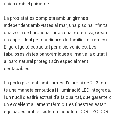
única amb el paisatge.
La propietat es completa amb un gimnàs
independent amb vistes al mar, una piscina infinita,
una zona de barbacoa i una zona recreativa, creant
un espai ideal per gaudir amb la família i els amics.
El garatge té capacitat per a sis vehicles. Les
fabuloses vistes panoràmiques al mar, a la ciutat i
Modificar cookies
al parc natural protegit són especialment
destacables.
Tècniques i funcionals
Sempre activades
La porta pivotant, amb lames d'alumini de 2 i 3 mm,
Aquest lloc web utilitza cookies pròpies per recopilar
informació amb la finalitat de millorar els nostres serveis.
té una maneta embutida i il·luminació LED integrada,
Si continua navegant, suposa l'acceptació de la instal·lació
de les mateixes. L'usuari té la possibilitat de configurar el
i un nucli d'estirè extruït d'alta qualitat, que garanteix
navegador podent, si així ho desitja, impedir que siguin
instal·lades al disc dur, encara que haurà de tenir en
un excel·lent aïllament tèrmic. Les finestres estan
compte que aquesta acció podrà ocasionar dificultats de
equipades amb el sistema industrial CORTIZO COR
navegació de la pàgina web.