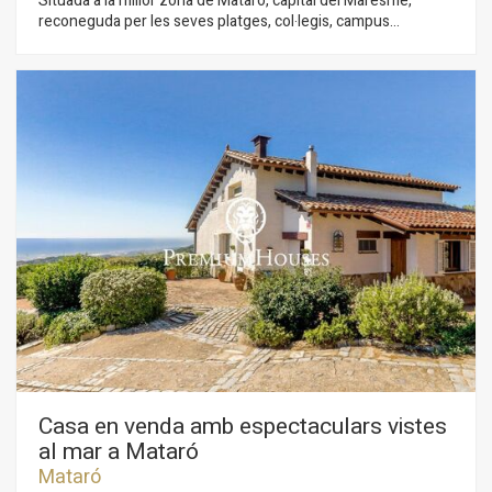
Situada a la millor zona de Mataró, capital del Maresme,
reconeguda per les seves platges, col·legis, campus
universitari, port nàutic i a només 30 minuts de Barcelona per
autopista o tren. Situada a pocs metres de la plaça Cuba, va
ser construïda el 1988 i rehabilitada completament en 2008,
conservant elements originals com les parets d'obra vista,
terres de fusta natural ... A l'entrar, accedim a un gran espai
diàfan de sostres alts, que fa sigui especial i lluminós, on se
situa el saló amb llar de foc. Separat per una bonica escala de
cargol, ens trobem l'ampli menjador i seguidament la cuina
oberta a aquest, fent tota l’estança molt acollidora. L'escala
ens porta a la zona de nit composta per una suite, una
habitació convertida en vestidor i una altra doble amb bany
complet. En l'última planta hi ha un estudi diàfan amb
claraboies i sostre de fusta de 30 metres amb sortida a una
agradable terrassa solàrium de 25 metres. A 20 metres de la
casa es disposa de places d'aparcament i trasters en un
còmode i ampli pàrquing privat a preus molt competitius. Per
la seva situació podem gaudir de llum, sol tot el dia i anar
caminant a la platja. Casa de revista !!
Casa en venda amb espectaculars vistes
al mar a Mataró
Mataró