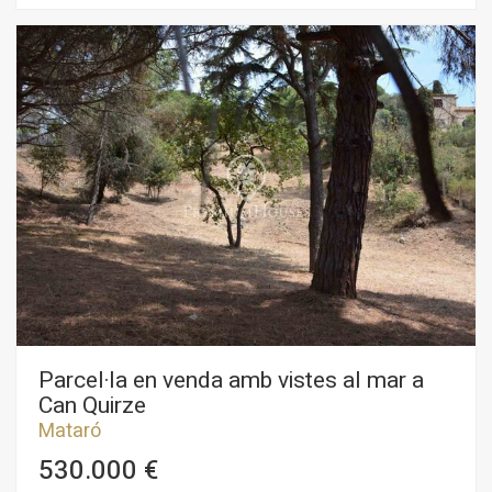
L'habitatge es distribueix en dues plantes invertides i ha estat
totalment reformat mantenint elements originals de l'època.
Entrant ens trobem un gran rebedor, a mà dreta una bonica i
lluminosa oficina. En aquesta primera planta hi ha la zona de
nit, tres dormitoris i un bany comunicat amb la suite principal,
amb vestidor. La planta baixa molt lluminosa i de grans
dimensions consta de gran saló-menjador amb cuina oberta,
celler i lavabo de cortesia. Sortim al jardí, distribuït en diversos
nivells, amb terreny per fer volar la imaginació, on a més tenim
dues construccions annexes polivalents, arbres fruiters i fins i
tot una zona per a un cavall ... ¡Destaca de la propietat les
precioses vistes frontals al mar! Es troba a cinc minuts de
l'autopista, centre comercial i a vuit minuts del centre de la vila
i de la platja.
Parcel·la en venda amb vistes al mar a
Can Quirze
Mataró
530.000 €