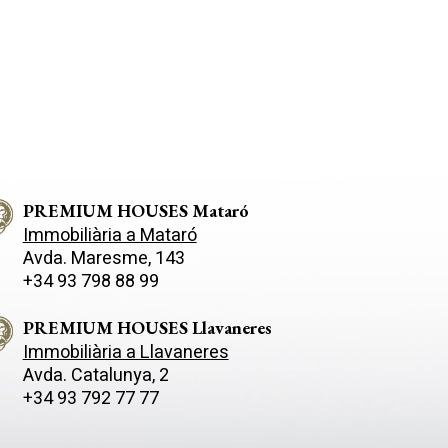
d'edificabilitat neta: 0,44 m² ensostro/m² sòl. Densitat
màxima d'habitatges neta: S'admet 1 habitatge per
parcel·la. Ocupació màxima de la parcel·la: 30%. Sòl de
parcel·la lliure d'edificació i protecció de l'arbratge: Es
mantindrà amb vegetació i arbratge com a mínim en un
50% del sòl lliure. Altura reguladora referida a parcel·la:
7,00 m. Nombre de plantes: 2p (pb+1). Separacions
mínimes: 5,00 m a carrer i 3,00 m als límits laterals i fons
de parcel·la. Edificació Aux. 5%
PREMIUM HOUSES Mataró
Immobiliària a Mataró
Avda. Maresme, 143
+34 93 798 88 99
PREMIUM HOUSES Llavaneres
Immobiliària a Llavaneres
Avda. Catalunya, 2
+34 93 792 77 77