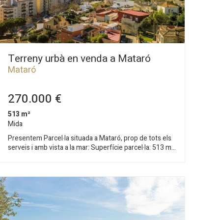
Terreny urbà en venda a Mataró
Mataró
270.000 €
513 m²
Mida
Presentem Parcel·la situada a Mataró, prop de tots els
serveis i amb vista a la mar: Superfície parcel·la: 513 m²
Front mínim de vial: 30,00 m Ocupació màxima: 40%
Altura màxima: 7 m (PB + 1PP) Separació carrer: 3 m
Separacions lateral i fons: 2 m Ed. auxiliar (ocupació):
5% altura 3,3m Edificació màxima: 0,75 m² ensostro/m²
sòl