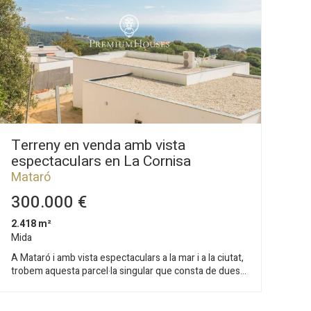
Terreny en venda amb vista
espectaculars en La Cornisa
Mataró
300.000 €
2.418 m²
Mida
A Mataró i amb vista espectaculars a la mar i a la ciutat,
trobem aquesta parcel·la singular que consta de dues
parts, una de bosc protegit i una altra de parcel·la
edificable de 1072 m² En aquest cas, aquesta parcel·la
ens permet: Parcel·la mínima 1000m Coeficient