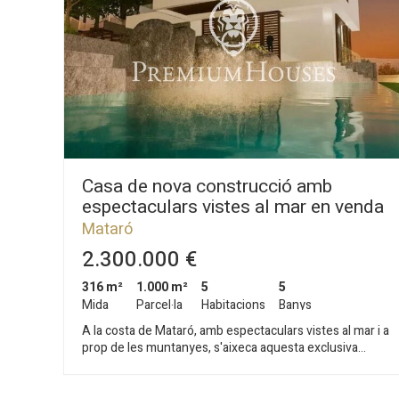
comunicació amb Barcelona és molt comoda per
l'autopista C/32 i també amb tren, atès que l'estació la
tenim a cinc minuts de la propietat. Prop de tots els
serveis, col·legis, zona comercial i molt prop del centre
historic de Mataró
Casa de nova construcció amb
espectaculars vistes al mar en venda
a Mataró
Mataró
2.300.000 €
316 m²
1.000 m²
5
5
Mida
Parcel·la
Habitacions
Banys
A la costa de Mataró, amb espectaculars vistes al mar i a
prop de les muntanyes, s'aixeca aquesta exclusiva
propietat de nova construcció, amb l'acabament previst
per a principis del 2026. A només 7 minuts del centre
de Mataró i amb excel·lents comunicacions amb