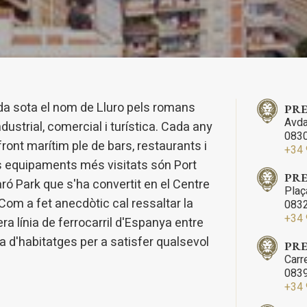
ng i publicitat
s cookies són utilitzades per emmagatzemar informació sobre les
cies i les eleccions personals de l'usuari a través de l'observació cont
us hàbits de navegació. Gràcies a elles, podem conèixer els hàbits de
ó al lloc web i mostrar publicitat relacionada amb el perfil de navegac
ada sota el nom de Lluro pels romans
PRE
Avda
Guardar configuració
Acceptar totes
ndustrial, comercial i turística. Cada any
0830
ront marítim ple de bars, restaurants i
+34 
os equipaments més visitats són Port
PRE
 Park que s'ha convertit en el Centre
Plaça
Com a fet anecdòtic cal ressaltar la
0832
+34 
ra línia de ferrocarril d'Espanya entre
a d'habitatges per a satisfer qualsevol
PRE
Carr
0839
+34 