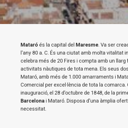
Marketi
Aqueste
preferèn
dels se
navegaci
l'usuari.
Mataró
és la capital del
Maresme
. Va ser cre
l'any 80 a. C. És una ciutat amb molta vitalitat i
celebra més de 20 Fires i compta amb un llarg f
activitats nàutiques de tota mena. Els seus d
Mataró, amb més de 1.000 amarraments i Mataró
Comercial per excel·lència de tota la comarca. 
inauguració, el 28 d'octubre de 1848, de la prime
Barcelona
i Mataró. Disposa d'una àmplia ofert
necessitat.