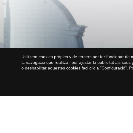
d'alta qualitat, que garanteix un excel·lent aïllament
tèrmic. Les finestres estan equipades amb el sistema
industrial CORTIZO COR 80 HI, que ofereix un aïllament
tèrmic i acústic superior. El mur cortina TP 52, combinat
amb vidre Saint-Gobain, permet l'entrada abundant de
llum natural mentre bloqueja els raigs UV. La porta
Millennium Plus 80 HI i el sistema corredís COR Vision
Plus completen el conjunt, proporcionant disseny,
funcionalitat i un alt rendiment. La casa compta amb
domòtica avançada KNX, videovigilància, fibra òptica i un
Utilitzem cookies pròpies y de tercers per fer funcionar de
concepte de casa intel·ligent complet, que permet un
la navegació que realitza i per ajustar la publicitat als seu
control integral de la il·luminació, l'aire condicionat, la
o deshabilitar aquestes cookies faci clic a "Configuració". 
seguretat, la música i l'energia des d'una única
interfície, tant localment com a distància. Inclou control
per telèfon intel·ligent, pantalles de paret o assistents
de veu (Alexa, Siri i Google), control climàtic per
estances, àudio multiestança, sensors de presència,
persianes motoritzades segons les condicions
meteorològiques, il·luminació exterior intel·ligent, accés
sense clau i sistemes de seguretat avançats. La
instal·lació ha estat certificada per un integrador KNX
(núm. 13865), garantint qualitat i suport tècnic. La
propietat es troba actualment en les fases finals de
construcció, la qual cosa permet personalitzar alguns