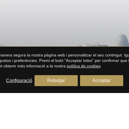
època de l'any. Una casa en la qual poder gaudir, d'una
bona barbacoa al costat de la piscina. La propietat inclou
una plaça de garatge, prop de la propietat.
 manera segura la nostra pàgina web i personalitzar el seu contingut. I
s gustos i preferències. Premi el botó "Acceptar totes" per confirmar que 
Pot obtenir més informació a la nostra
política de cookies
.
Configuració
Rebutjar
Acceptar