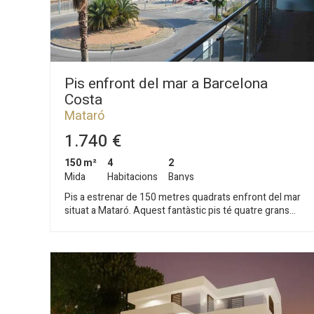
Pis enfront del mar a Barcelona
Costa
Mataró
1.740 €
150 m²
4
2
Mida
Habitacions
Banys
Pis a estrenar de 150 metres quadrats enfront del mar
situat a Mataró. Aquest fantàstic pis té quatre grans
dormitoris un d'ells en suite amb un gran bany que li
dóna servei, per a la resta de dormitoris tenim un segon
bany complet. El saló és espectacular amb sortida
directa a una gran terrassa amb fantàstiques vistes
sobre el mar. La cuina és també molt gran i lluminosa. La
finca és nova amb un gran hall d'entrada, tenim a
disposició un plaça de pàrquing per a cotxe gran. La