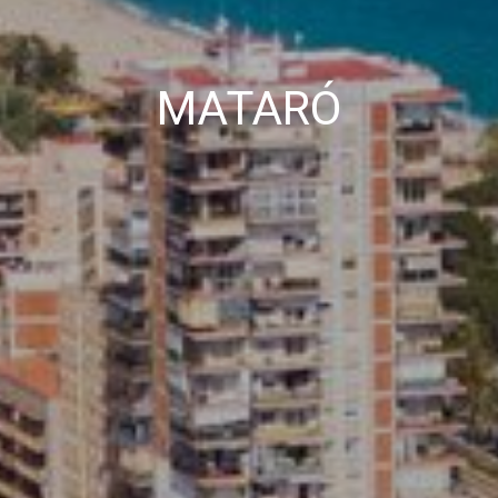
MATARÓ
icar cookies
ues i funcionals
Sempre ac
loc web utilitza cookies pròpies per recopilar informació amb la finalitat
 els nostres serveis. Si continua navegant, suposa l'acceptació de la ins
ateixes. L'usuari té la possibilitat de configurar el navegador podent, si
 impedir que siguin instal·lades al disc dur, encara que haurà de tenir e
que aquesta acció podrà ocasionar dificultats de navegació de la pàgi
iques i personalització
n fer el seguiment i l'anàlisi del comportament dels usuaris d'aquest ll
rmació recollida mitjançant aquest tipus de cookies s'utilitza en el mes
ivitat del web per a l'elaboració de perfils de navegació dels usuaris per
r millores en funció de l'anàlisi de les dades d'ús que fan els usuaris del
 desar la informació de preferència de l'usuari per millorar la qualitat
 serveis i oferir una millor experiència a través de productes recomanat