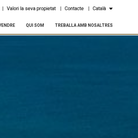
Valori la seva propietat
Contacte
Català
VENDRE
QUI SOM
TREBALLA AMB NOSALTRES