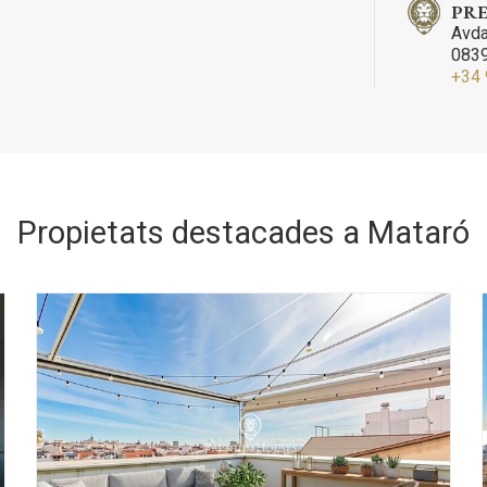
PRE
Avda
0839
+34 
Propietats destacades a Mataró