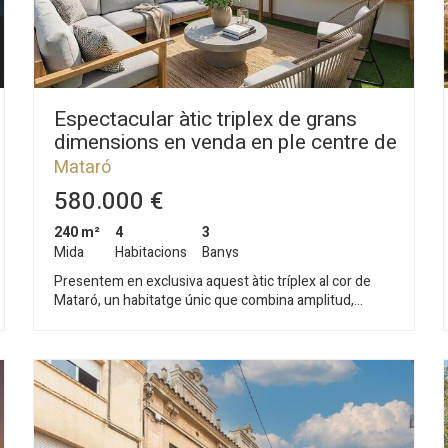
Espectacular àtic triplex de grans
dimensions en venda en ple centre de
Mataró
Mataró
580.000 €
240 m²
4
3
Mida
Habitacions
Banys
Presentem en exclusiva aquest àtic tríplex al cor de
Mataró, un habitatge únic que combina amplitud,
funcionalitat i unes agradables vistes al mar. Una
oportunitat excepcional per a aquells que volen viure al
centre amb el privilegi de gaudir d’espais exteriors i
d’una gran lluminositat. L’habitatge es distribueix en
tres plantes. A la primera planta hi trobem un ampli
saló-menjador, cuina amb zona de taula i tamborets,
una habitació individual i un lavabo amb dutxa. La