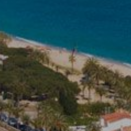
tivades
 de
tal·lació
 així ho
n
na web.
oc web.
urament
 servei.
 dels
s.