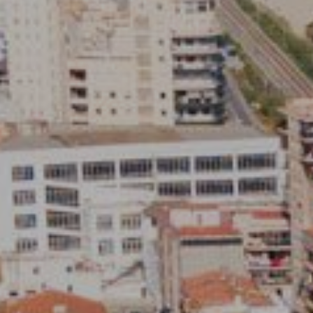
Modif
Tècniq
Aquest l
millorar
de les m
desitja,
compte 
Analít
Permete
La info
de l'act
introdui
Permeten
nostres