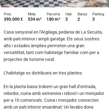
Preu
Mida
Parcel·la
Hab.
Banys
Parking
390.000 €
534 m²
180 m²
3
2
3
Casa senyorial en l'Argilaga, pedania de La Secuita,
amb pati interior i ampli garatge. Els seus sostres
alts i estades àmplies permeten una gran
versatilitat, tant com habitatge familiar com per a
Modificar cookies
projectes de turisme rural.
Tècniques i funcionals
Sempre activades
L'habitatge es distribueix en tres plantes.
Aquest lloc web utilitza cookies pròpies per recopilar
informació amb la finalitat de millorar els nostres serveis.
En la planta baixa trobem un gran hall d'entrada,
Si continua navegant, suposa l'acceptació de la instal·lació
de les mateixes. L'usuari té la possibilitat de configurar el
rebedor, cuina amb xemeneia i rebost i un menjador
navegador podent, si així ho desitja, impedir que siguin
instal·lades al disc dur, encara que haurà de tenir en
per a 10 comensals. Cuina i menjador connecten
compte que aquesta acció podrà ocasionar dificultats de
navegació de la pàgina web.
amb un pati interior enjardinat. Un lavabo dona