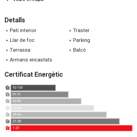
Detalls
pati interior
traster
llar de foc
parking
terrassa
balcó
armaris encastats
Certificat Energètic
92-100
A
81-91
B
69-80
C
55-68
D
39-54
E
21-38
F
1-20
G