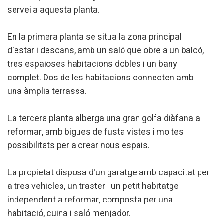
servei a aquesta planta.
Analítiques i personalització
En la primera planta se situa la zona principal
Permeten fer el seguiment i l'anàlisi del comportament
dels usuaris d'aquest lloc web. La informació recollida
d'estar i descans, amb un saló que obre a un balcó,
mitjançant aquest tipus de cookies s'utilitza en el
mesurament de l'activitat del web per a l'elaboració de
tres espaioses habitacions dobles i un bany
perfils de navegació dels usuaris per introduir millores en
funció de l'anàlisi de les dades d'ús que fan els usuaris del
complet. Dos de les habitacions connecten amb
servei. Permeten desar la informació de preferència de
una àmplia terrassa.
l'usuari per millorar la qualitat dels nostres serveis i oferir
una millor experiència a través de productes recomanats.
La tercera planta alberga una gran golfa diàfana a
Marketing i publicitat
reformar, amb bigues de fusta vistes i moltes
Aquestes cookies són utilitzades per emmagatzemar
possibilitats per a crear nous espais.
informació sobre les preferències i les eleccions personals
de l'usuari a través de l'observació continuada dels seus
hàbits de navegació. Gràcies a elles, podem conèixer els
hàbits de navegació al lloc web i mostrar publicitat
La propietat disposa d'un garatge amb capacitat per
relacionada amb el perfil de navegació de l'usuari.
a tres vehicles, un traster i un petit habitatge
independent a reformar, composta per una
habitació, cuina i saló menjador.