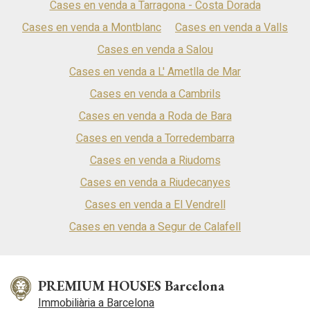
Cases en venda a Tarragona - Costa Dorada
conserva nombrosos elements originals, reforçant el caràcter
històric i senyorial de l'habitatge. Ferran és un petit nucli (60
Cases en venda a Montblanc
Cases en venda a Valls
habitants) del municipi de Tarragona, situat prop de la
Cases en venda a Salou
desembocadura del riu Gaià i a pocs quilòmetres d'Altafulla i la
seva costa. Ofereix la tranquil·litat d'un petit nucli sense
Cases en venda a L' Ametlla de Mar
renunciar a la proximitat de tots els serveis i excel·lents
connexions amb Tarragona i Barcelona.
Cases en venda a Cambrils
Cases en venda a Roda de Bara
Cases en venda a Torredembarra
Cases en venda a Riudoms
Cases en venda a Riudecanyes
Cases en venda a El Vendrell
Cases en venda a Segur de Calafell
PREMIUM HOUSES Barcelona
Immobiliària a Barcelona