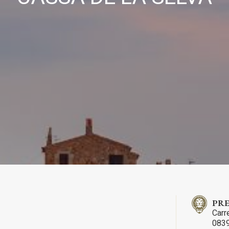
ues i funcionals
Sempre ac
loc web utilitza cookies pròpies per recopilar informació amb la finalitat
 els nostres serveis. Si continua navegant, suposa l'acceptació de la ins
ateixes. L'usuari té la possibilitat de configurar el navegador podent, si
 impedir que siguin instal·lades al disc dur, encara que haurà de tenir e
que aquesta acció podrà ocasionar dificultats de navegació de la pàgi
iques i personalització
n fer el seguiment i l'anàlisi del comportament dels usuaris d'aquest ll
rmació recollida mitjançant aquest tipus de cookies s'utilitza en el mes
ivitat del web per a l'elaboració de perfils de navegació dels usuaris per
r millores en funció de l'anàlisi de les dades d'ús que fan els usuaris del
 desar la informació de preferència de l'usuari per millorar la qualitat
 serveis i oferir una millor experiència a través de productes recomanat
ng i publicitat
s cookies són utilitzades per emmagatzemar informació sobre les
PRE
cies i les eleccions personals de l'usuari a través de l'observació cont
Carr
us hàbits de navegació. Gràcies a elles, podem conèixer els hàbits de
ó al lloc web i mostrar publicitat relacionada amb el perfil de navegac
0839