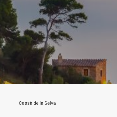
Tècniq
Aquest l
millorar
de les m
desitja,
compte 
Analít
Permete
La info
de l'act
introdui
Permeten
nostres
Marketi
Aqueste
Cassà de la Selva
preferèn
dels se
navegaci