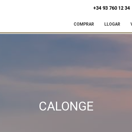
+34 93 760 12 34
COMPRAR
LLOGAR
icar cookies
CALONGE
ues i funcionals
Sempre ac
loc web utilitza cookies pròpies per recopilar informació amb la finalitat
 els nostres serveis. Si continua navegant, suposa l'acceptació de la ins