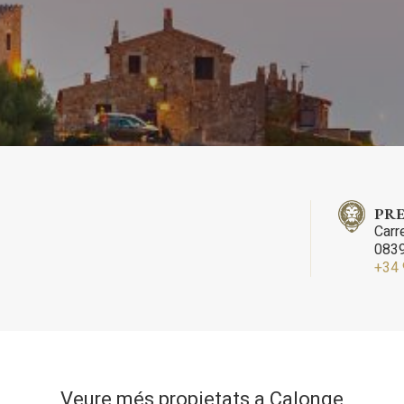
ateixes. L'usuari té la possibilitat de configurar el navegador podent, si
 impedir que siguin instal·lades al disc dur, encara que haurà de tenir e
que aquesta acció podrà ocasionar dificultats de navegació de la pàgi
iques i personalització
n fer el seguiment i l'anàlisi del comportament dels usuaris d'aquest ll
rmació recollida mitjançant aquest tipus de cookies s'utilitza en el mes
ivitat del web per a l'elaboració de perfils de navegació dels usuaris per
r millores en funció de l'anàlisi de les dades d'ús que fan els usuaris del
 desar la informació de preferència de l'usuari per millorar la qualitat
 serveis i oferir una millor experiència a través de productes recomanat
PRE
ng i publicitat
Carr
0839
s cookies són utilitzades per emmagatzemar informació sobre les
+34 
cies i les eleccions personals de l'usuari a través de l'observació cont
us hàbits de navegació. Gràcies a elles, podem conèixer els hàbits de
ó al lloc web i mostrar publicitat relacionada amb el perfil de navegac
Guardar configuració
Acceptar totes
Veure més propietats a Calonge