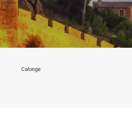
de les m
desitja,
compte 
Analít
Permete
La info
de l'act
introdui
Permeten
nostres
Calonge
Marketi
Aqueste
preferèn
dels se
navegaci
l'usuari.