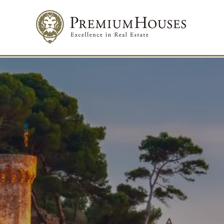
Modif
Tècniq
Aquest l
millorar