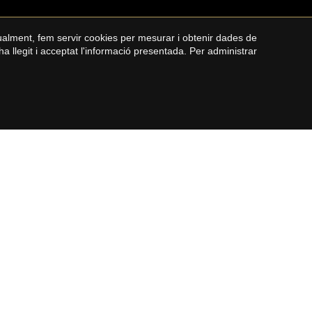
gualment, fem servir cookies per mesurar i obtenir dades de
ha llegit i acceptat l'informació presentada. Per administrar
COSTA BRAVA
Cases en venda a la Costa Brava
Pisos en venda a la Costa Brava
Masies en venda a la Costa Brava
Terrenys en venda a la Costa Brava
by
iEstrategic