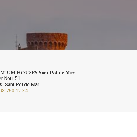
 així ho
n
na web.
oc web.
urament
 servei.
 dels
s.
MIUM HOUSES Sant Pol de Mar
er Nou, 51
5 Sant Pol de Mar
93 760 12 34
inuada
ió de