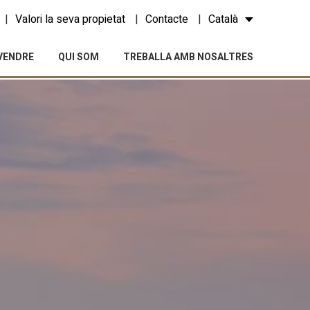
Valori la seva propietat
Contacte
Català
VENDRE
QUI SOM
TREBALLA AMB NOSALTRES
tivades
 de
tal·lació