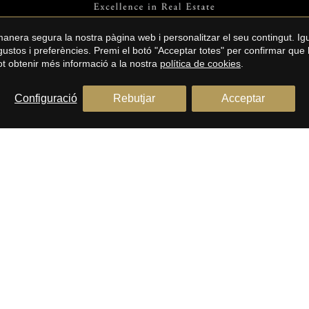
 manera segura la nostra pàgina web i personalitzar el seu contingut. I
s gustos i preferències. Premi el botó "Acceptar totes" per confirmar que 
Pot obtenir més informació a la nostra
política de cookies
.
Configuració
Rebutjar
Acceptar
E/BARCELONA COSTA
BARCELONA COSTA SUD
Cases en venda a Sitges
 venda al Maresme
Pisos en venda a Sitges
 venda al Maresme
Àtics en venda a Sitges
n venda al Maresme
Terrenys en venda a Sitges
 en venda al Maresme
Avís legal
Política de privacitat
Polí­tica de cookies