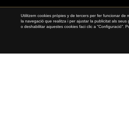
Utilitzem cookies pròpies y de tercers per fer funcionar de
la navegació que realitza i per ajustar la publicitat als seu
o deshabilitar aquestes cookies faci clic a "Configuració". 
BARCELONA CIUTAT
MARESM
NORTE
Propietats en venda a Barcelona
Cases en
Cases en venda a Barcelona
Pisos en
Pisos en venda a Barcelona
Masies e
Àtics en venda a Barcelona
Terrenys
Dúplex en venda a Barcelona
Copyright © 2026 Premium Houses