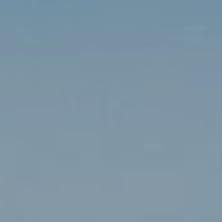
Modificar cookies
Tècniques i funcionals
Sempre activades
Aquest lloc web utilitza cookies pròpies per recopilar
informació amb la finalitat de millorar els nostres serveis.
Si continua navegant, suposa l'acceptació de la instal·lació
de les mateixes. L'usuari té la possibilitat de configurar el
navegador podent, si així ho desitja, impedir que siguin
instal·lades al disc dur, encara que haurà de tenir en
compte que aquesta acció podrà ocasionar dificultats de
navegació de la pàgina web.
Analítiques i personalització
Permeten fer el seguiment i l'anàlisi del comportament
dels usuaris d'aquest lloc web. La informació recollida