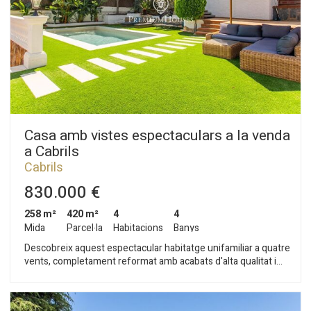
Casa amb vistes espectaculars a la venda
a Cabrils
Cabrils
830.000 €
258 m²
420 m²
4
4
Mida
Parcel·la
Habitacions
Banys
Descobreix aquest espectacular habitatge unifamiliar a quatre
vents, completament reformat amb acabats d'alta qualitat i
dissenyat per oferir el màxim confort a cada estança. Una
propietat llesta per entrar a viure, on la lluminositat, les vistes
al mar i la muntanya i la cura per cada detall marquen la