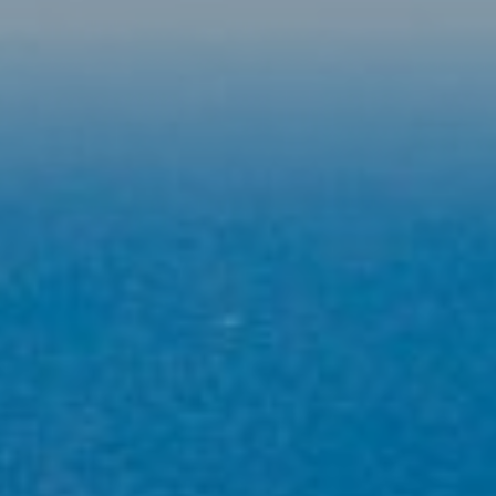
mitjançant aquest tipus de cookies s'utilitza en el
mesurament de l'activitat del web per a l'elaboració de
perfils de navegació dels usuaris per introduir millores en
funció de l'anàlisi de les dades d'ús que fan els usuaris del
servei. Permeten desar la informació de preferència de
l'usuari per millorar la qualitat dels nostres serveis i oferir
una millor experiència a través de productes recomanats.
Marketing i publicitat
Aquestes cookies són utilitzades per emmagatzemar
informació sobre les preferències i les eleccions personals
de l'usuari a través de l'observació continuada dels seus
hàbits de navegació. Gràcies a elles, podem conèixer els
hàbits de navegació al lloc web i mostrar publicitat
relacionada amb el perfil de navegació de l'usuari.