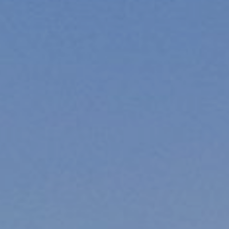
Aquestes cookies són utilitzades per emmagatzemar
informació sobre les preferències i les eleccions personals
de l'usuari a través de l'observació continuada dels seus
hàbits de navegació. Gràcies a elles, podem conèixer els
hàbits de navegació al lloc web i mostrar publicitat
relacionada amb el perfil de navegació de l'usuari.