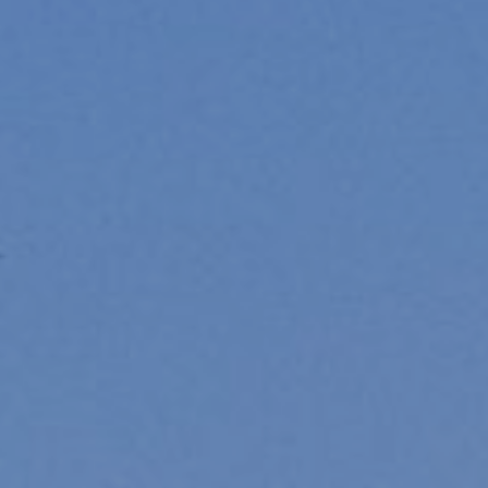
Tècniques i funcionals
Sempre activades
Aquest lloc web utilitza cookies pròpies per recopilar
informació amb la finalitat de millorar els nostres serveis.
Si continua navegant, suposa l'acceptació de la instal·lació
de les mateixes. L'usuari té la possibilitat de configurar el
navegador podent, si així ho desitja, impedir que siguin
instal·lades al disc dur, encara que haurà de tenir en
compte que aquesta acció podrà ocasionar dificultats de
navegació de la pàgina web.
Analítiques i personalització
Permeten fer el seguiment i l'anàlisi del comportament
dels usuaris d'aquest lloc web. La informació recollida
mitjançant aquest tipus de cookies s'utilitza en el
mesurament de l'activitat del web per a l'elaboració de
perfils de navegació dels usuaris per introduir millores en
funció de l'anàlisi de les dades d'ús que fan els usuaris del
servei. Permeten desar la informació de preferència de
l'usuari per millorar la qualitat dels nostres serveis i oferir
una millor experiència a través de productes recomanats.
Marketing i publicitat