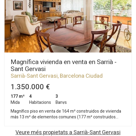
Magnífica vivienda en venta en Sarrià -
Sant Gervasi
Sarrià-Sant Gervasi, Barcelona Ciudad
1.350.000 €
177 m²
4
3
Mida
Habitacions
Banys
Magnífico piso en venta de 164 m² construidos de vivienda
más 13 m² de elementos comunes (177 m² construidos
totales), situado en una de las zonas más cotizadas de
Barcelona, en la calle Santaló. Vivienda amplia y muy luminosa,
Veure més propietats a Sarrià-Sant Gervasi
ideal para familias. Dispone de un gran salón-comedor de