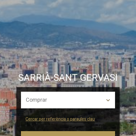
perfils de navegació dels usuaris per introduir millores en
funció de l'anàlisi de les dades d'ús que fan els usuaris del
servei. Permeten desar la informació de preferència de
l'usuari per millorar la qualitat dels nostres serveis i oferir
una millor experiència a través de productes recomanats.
Marketing i publicitat
Aquestes cookies són utilitzades per emmagatzemar
informació sobre les preferències i les eleccions personals
de l'usuari a través de l'observació continuada dels seus
hàbits de navegació. Gràcies a elles, podem conèixer els
hàbits de navegació al lloc web i mostrar publicitat
relacionada amb el perfil de navegació de l'usuari.
SARRIÀ-SANT GERVASI
Cercar per referència o paraules clau