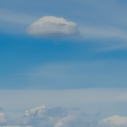
Modificar cookies
Tècniques i funcionals
Sempre activades
Aquest lloc web utilitza cookies pròpies per recopilar
informació amb la finalitat de millorar els nostres serveis.
Si continua navegant, suposa l'acceptació de la instal·lació
de les mateixes. L'usuari té la possibilitat de configurar el
navegador podent, si així ho desitja, impedir que siguin
instal·lades al disc dur, encara que haurà de tenir en
compte que aquesta acció podrà ocasionar dificultats de
navegació de la pàgina web.
Analítiques i personalització
Permeten fer el seguiment i l'anàlisi del comportament
dels usuaris d'aquest lloc web. La informació recollida
mitjançant aquest tipus de cookies s'utilitza en el
mesurament de l'activitat del web per a l'elaboració de