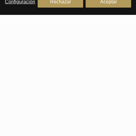
Configuración
Rechazar
Aceptar
PREMIUM HOUSES Alella
Inmobiliaria en Alella
Plaça Antoni Pujadas i Nirell, 3
+34 93 540 22 22
PREMIUM HOUSES Sitges
Inmobiliaria en Sitges
Avda. Camí­ dels Capellans, 75 Local 4
+34 93 809 72 40