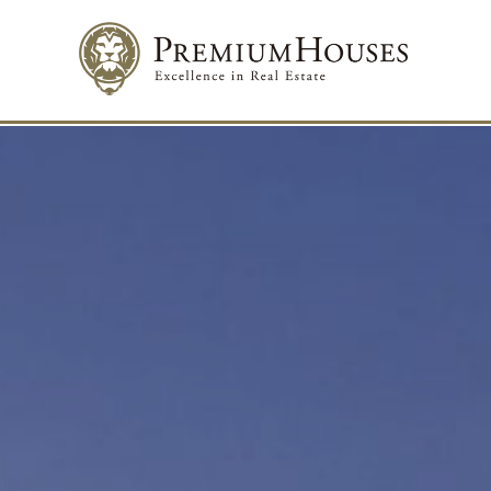
Modif
Técnic