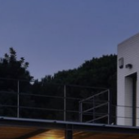
Este sit
mejorar
instala
pudiend
deberá 
de la p
Analít
Permite
sitio we
medició
los usua
que hac
del usu
experie
Market
Estas c
eleccio
hábitos
en el si
usuario