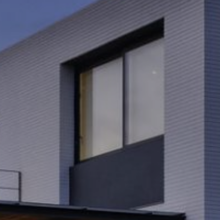
io web utiliza Cookies propias para recopilar información con la finalida
 nuestros servicios. Si continua navegando, supone la aceptación de la
ción de las mismas. El usuario tiene la posibilidad de configurar su nav
o, si así lo desea, impedir que sean instaladas en su disco duro, aunq
tener en cuenta que dicha acción podrá ocasionar dificultades de nav
ágina web.
icas y personalización
n realizar el seguimiento y análisis del comportamiento de los usuarios
b. La información recogida mediante este tipo de cookies se utiliza en l
n de la actividad de la web para la elaboración de perfiles de navegac
rios con el fin de introducir mejoras en función del análisis de los dato
en los usuarios del servicio. Permiten guardar la información de prefe
ario para mejorar la calidad de nuestros servicios y para ofrecer una m
ncia a través de productos recomendados.
ing y publicidad
ookies son utilizadas para almacenar información sobre las preferencia
nes personales del usuario a través de la observación continuada de s
 de navegación. Gracias a ellas, podemos conocer los hábitos de nave
tio web y mostrar publicidad relacionada con el perfil de navegación del
.