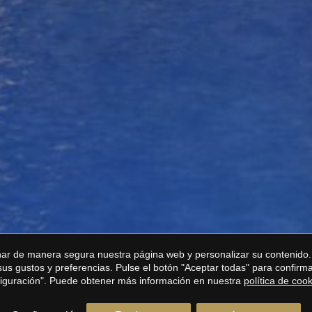
onar de manera segura nuestra página web y personalizar su contenido.
 sus gustos y preferencias. Pulse el botón "Aceptar todas" para confir
nfiguración". Puede obtener más información en nuestra
política de coo