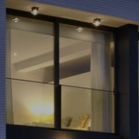
d de
egador
ue
egación
 de este
a
ión de
s de uso
rencia
ejor
s y
us
gación