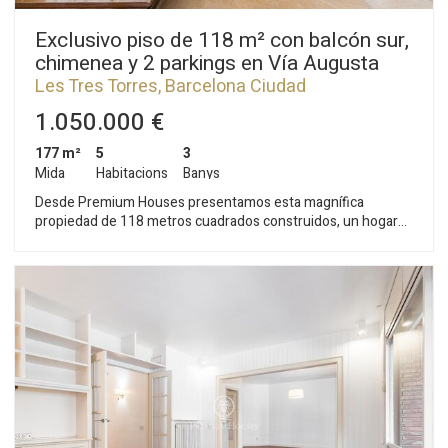
Exclusivo piso de 118 m² con balcón sur,
chimenea y 2 parkings en Vía Augusta
Les Tres Torres, Barcelona Ciudad
1.050.000 €
177 m²
5
3
Mida
Habitacions
Banys
Desde Premium Houses presentamos esta magnífica
propiedad de 118 metros cuadrados construidos, un hogar
elegante que destaca por su excelente distribución. El
corazón de la vivienda es el salón-comedor presidido por una
acogedora chimenea, que fluye hacia un fantástico balcón.
Gracias a su orientación sur, el inmueble disfruta de
abundante sol directo, creando un ambiente cálido. La zona
de día incluye una cocina independiente muy amplia con área
de lavadero y una gran habitación individual anexa, que
corresponde a la antigua estancia de servicio, perfecta para
múltiples usos. Para su tranquilidad, la finca dispone de
conserje, e incluye dos plazas de parking y un trastero. La
zona de descanso ha sido diseñada pensando en el confort,