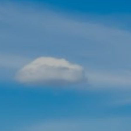
Modificar cookies
Tècniques i funcionals
Sempre activades
Aquest lloc web utilitza cookies pròpies per recopilar
informació amb la finalitat de millorar els nostres serveis.
Si continua navegant, suposa l'acceptació de la instal·lació
de les mateixes. L'usuari té la possibilitat de configurar el
navegador podent, si així ho desitja, impedir que siguin
instal·lades al disc dur, encara que haurà de tenir en