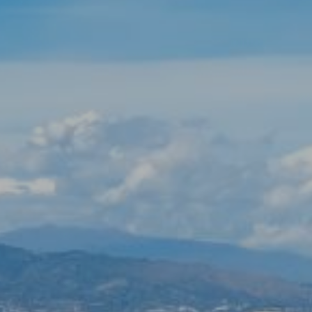
compte que aquesta acció podrà ocasionar dificultats de
navegació de la pàgina web.
Analítiques i personalització
Permeten fer el seguiment i l'anàlisi del comportament
dels usuaris d'aquest lloc web. La informació recollida
mitjançant aquest tipus de cookies s'utilitza en el
mesurament de l'activitat del web per a l'elaboració de
perfils de navegació dels usuaris per introduir millores en
funció de l'anàlisi de les dades d'ús que fan els usuaris del
servei. Permeten desar la informació de preferència de
l'usuari per millorar la qualitat dels nostres serveis i oferir
una millor experiència a través de productes recomanats.
Marketing i publicitat
Aquestes cookies són utilitzades per emmagatzemar
informació sobre les preferències i les eleccions personals
de l'usuari a través de l'observació continuada dels seus
hàbits de navegació. Gràcies a elles, podem conèixer els
hàbits de navegació al lloc web i mostrar publicitat
relacionada amb el perfil de navegació de l'usuari.