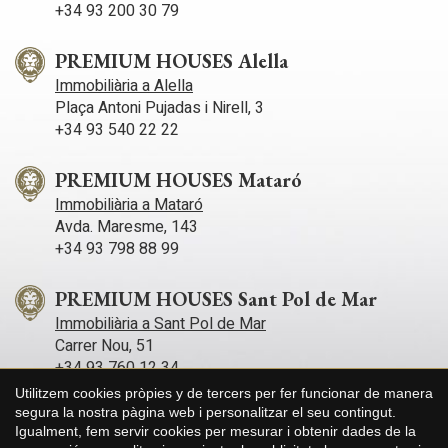
+34 93 200 30 79
PREMIUM HOUSES Alella
Immobiliària a Alella
Plaça Antoni Pujadas i Nirell, 3
+34 93 540 22 22
PREMIUM HOUSES Mataró
Immobiliària a Mataró
Avda. Maresme, 143
+34 93 798 88 99
PREMIUM HOUSES Sant Pol de Mar
Immobiliària a Sant Pol de Mar
Carrer Nou, 51
+34 93 760 12 34
Utilitzem cookies pròpies y de tercers per fer funcionar de manera
segura la nostra pàgina web i personalitzar el seu contingut.
PREMIUM HOUSES Sitges
Guardar configuració
Acceptar totes
Igualment, fem servir cookies per mesurar i obtenir dades de la
Immobiliària a Sitges