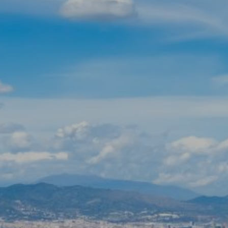
Modificar cookies
Tècniques i funcionals
Sempre activades
Aquest lloc web utilitza cookies pròpies per recopilar
informació amb la finalitat de millorar els nostres serveis.
Si continua navegant, suposa l'acceptació de la instal·lació
de les mateixes. L'usuari té la possibilitat de configurar el
navegador podent, si així ho desitja, impedir que siguin
instal·lades al disc dur, encara que haurà de tenir en
compte que aquesta acció podrà ocasionar dificultats de
navegació de la pàgina web.
Analítiques i personalització
Permeten fer el seguiment i l'anàlisi del comportament
dels usuaris d'aquest lloc web. La informació recollida
mitjançant aquest tipus de cookies s'utilitza en el
mesurament de l'activitat del web per a l'elaboració de
perfils de navegació dels usuaris per introduir millores en
funció de l'anàlisi de les dades d'ús que fan els usuaris del
servei. Permeten desar la informació de preferència de
l'usuari per millorar la qualitat dels nostres serveis i oferir
una millor experiència a través de productes recomanats.