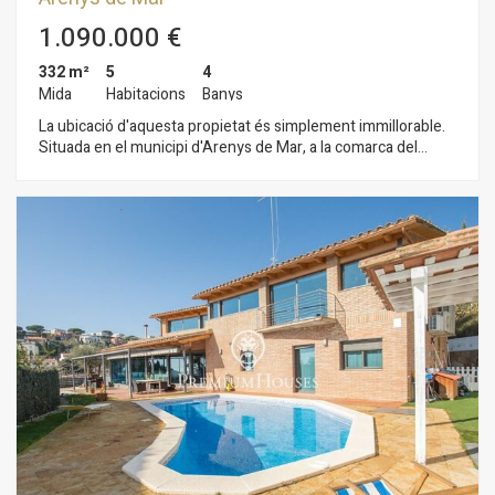
1.090.000 €
332 m²
5
4
Mida
Habitacions
Banys
La ubicació d'aquesta propietat és simplement immillorable.
Situada en el municipi d'Arenys de Mar, a la comarca del
Maresme, gaudiràs de la serenitat d'una vila marinera amb una
gran activitat pesquera i comercial. Aquest edifici, es compon
d'una espectacular mansió totalment reconstruïda amb
materials nobles i de màxima qualitat. Prepara't per a viure
com la reialesa en aquesta obra mestra arquitectònica en la
seva Mansió. Aquesta casa indiana, que data de 1910, ha
estat total i íntegrament restaurada respectant tots els
elements estètics originals novecentistas, afegint un toc
modern i avantguardista. Des del moment en què posis un
peu en aquesta propietat, et submergiràs en un món
d'elegància i sofisticació. Amb un total de 450 m² construïts,
aquesta mansió t'ofereix espai més que suficient per a viure
còmodament. Compta amb 5 dormitoris tipus suite, perfectes
per a descansar i gaudir de la teva privacitat. A més, la casa
disposa de 4 lavabos complets i 2 habitacions de vestuari,
brindant-te tot l'espai que necessites per a emmagatzemar