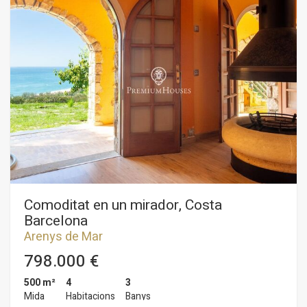
d'Arenys de Mar, a 3 minuts del seu centre urbà, aquest
terreny de gairebé 1800 m2 de sol urbà disposa de tots els
serveis a peu de parcel·la: electricitat, gas, clavegueram,
telèfon. L'ús principal permès és el d'habitatge unifamiliar.
Disposem d'informació completa de les normes urbanístiques
i ús del sol. A 3 minuts de l'accés directe a l'autopista que
connecta en 40 minuts amb Barcelona. A 4 minuts del Port
Esportiu d'Arenys de Mar, proper a centres comercials i d'oci,
col·legis, serveis.
Comoditat en un mirador, Costa
Barcelona
Arenys de Mar
798.000 €
500 m²
4
3
Mida
Habitacions
Banys