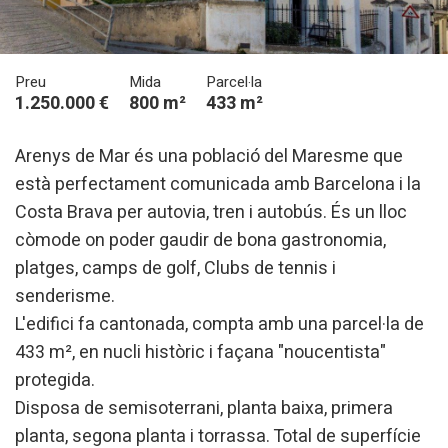
Preu
Mida
Parcel·la
1.250.000 €
800 m²
433 m²
Arenys de Mar és una població del Maresme que
està perfectament comunicada amb Barcelona i la
Costa Brava per autovia, tren i autobús. És un lloc
còmode on poder gaudir de bona gastronomia,
platges, camps de golf, Clubs de tennis i
senderisme.
L'edifici fa cantonada, compta amb una parcel·la de
433 m², en nucli històric i façana "noucentista"
protegida.
Disposa de semisoterrani, planta baixa, primera
planta, segona planta i torrassa. Total de superfície