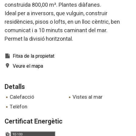
construïda 800,00 m². Plantes diàfanes.
Ideal per a inversors, que vulguin, construir
residències, pisos o lofts, en un lloc cèntric, ben
comunicat i a 10 minuts caminant del mar.
Permet la divisió horitzontal.
Fitxa de la propietat
Veure el mapa
Detalls
calefacció
vistes al mar
telèfon
Modificar cookies
Certificat Energètic
Tècniques i funcionals
Sempre activades
92-100
A