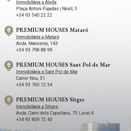
Immobiliària a Alella
prou espai per a taula menjador. El saló-menjador és ampli,
una oportunitat difícils de trobar en una mateixa propietat.
Plaça Antoni Pujadas i Nirell, 3
molt lluminós i té llar de foc, ideal per crear un ambient càlid i
acollidor durant els mesos d'hivern. L'habitatge ha estat
+34 93 540 22 22
parcialment reformat, mantenint la seva estructura sòlida i
funcional, i adaptant-se a les necessitats actuals. A més,
PREMIUM HOUSES Mataró
disposa de traster i un garatge privat amb capacitat per a tres
cotxes, un valor afegit poc habitual a la zona. Una oportunitat
Immobiliària a Mataró
única per als que busquen un habitatge independent, amb
Avda. Maresme, 143
espais exteriors privats, vistes espectaculars i una ubicació
+34 93 798 88 99
privilegiada a la costa del Maresme.
PREMIUM HOUSES Sant Pol de Mar
Immobiliària a Sant Pol de Mar
Carrer Nou, 51
+34 93 760 12 34
PREMIUM HOUSES Sitges
Immobiliària a Sitges
Avda. Camí­ dels Capellans, 75 Local 4
+34 93 809 72 40