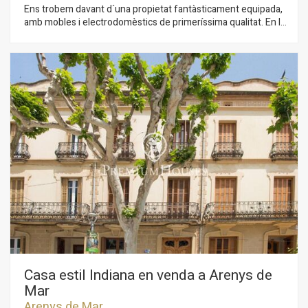
Ens trobem davant d´una propietat fantàsticament equipada,
amb mobles i electrodomèstics de primeríssima qualitat. En la
planta baixa, des de la qual s'accedeix al jardí, disposa d'una
sala de billar, a més d'una zona d'estil rústic amb xemeneia.
Situada en el vessant d'una petita muntanya que hi ha a
Arenys de Mar, per sobre del port; ofereix unes vistes
espectaculars i està molt prop del poble i del port.
Casa estil Indiana en venda a Arenys de
Mar
Arenys de Mar