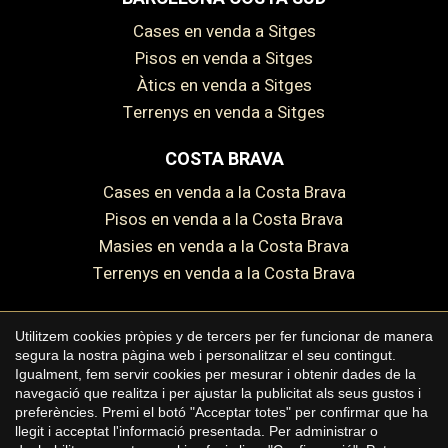
Cases en venda a Sitges
Pisos en venda a Sitges
Àtics en venda a Sitges
Guardar configuració
Acceptar totes
Terrenys en venda a Sitges
COSTA BRAVA
Cases en venda a la Costa Brava
Pisos en venda a la Costa Brava
Masies en venda a la Costa Brava
Terrenys en venda a la Costa Brava
Utilitzem cookies pròpies y de tercers per fer funcionar de manera
segura la nostra pàgina web i personalitzar el seu contingut.
Copyright © 2026 Premium Houses
Igualment, fem servir cookies per mesurar i obtenir dades de la
navegació que realitza i per ajustar la publicitat als seus gustos i
Avís legal
preferències. Premi el botó "Acceptar totes" per confirmar que ha
llegit i acceptat l'informació presentada. Per administrar o
Política de privacitat