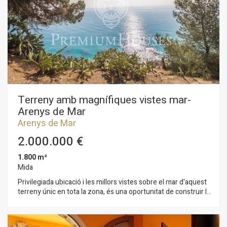
hàbits de navegació. Gràcies a elles, podem conèixer els
hàbits de navegació al lloc web i mostrar publicitat
relacionada amb el perfil de navegació de l'usuari.
Terreny amb magnífiques vistes mar-
Arenys de Mar
Arenys de Mar
2.000.000 €
1.800 m²
Mida
Privilegiada ubicació i les millors vistes sobre el mar d'aquest
terreny únic en tota la zona, és una oportunitat de construir la
casa dels seus somnis en aquest idíl·lic entorn. Pràcticament
pla i elevat sobre el mar, a uns 50 ms de la primera línia, en una
tranquil·la urbanització i zona residencial de la localitat