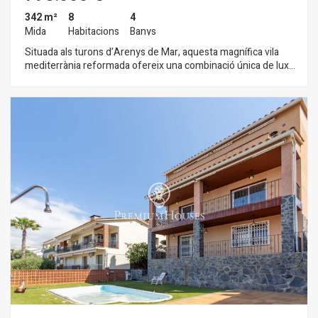
342 m²
8
4
Mida
Habitacions
Banys
Situada als turons d’Arenys de Mar, aquesta magnífica vila
mediterrània reformada ofereix una combinació única de luxe,
privacitat i versatilitat. Emplaçada sobre una generosa
parcel·la de 1.176 m² i amb 342 m² útils, la propietat gaudeix
d’espectaculars vistes panoràmiques al mar, alhora que es
troba a pocs minuts a peu de la platja, el port esportiu, el
centre del poble i l’estació de tren. Reformada l’any 2021, la
vila combina una arquitectura atemporal amb acabats
contemporanis d’alta qualitat, donant lloc a una llar tan elegant
com funcional. La planta principal dona la benvinguda amb un
ampli i lluminós saló-menjador presidit per una llar de foc i
amb sortida a una terrassa coberta on el Mediterrani forma
part del dia a dia. Una cuina independent totalment equipada i
una magnífica suite principal amb vestidor i bany en suite
completen aquesta planta. A la planta intermèdia hi trobem
tres dormitoris addicionals i tres banys, entre ells una segona
suite amb terrassa privada. Una acollidora sala polivalent
connecta directament amb el jardí enjardinat i la piscina
d’aigua salada, creant l’espai ideal per gaudir amb la família i
els amics. A la planta inferior, un apartament independent de