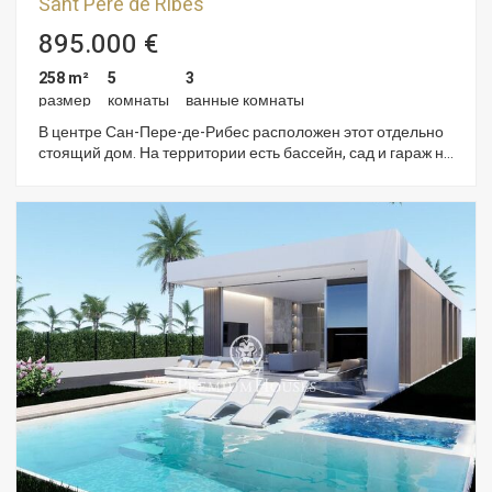
Sant Pere de Ribes
895.000 €
258 m²
5
3
размер
комнаты
ванные комнаты
В центре Сан-Пере-де-Рибес расположен этот отдельно
стоящий дом. На территории есть бассейн, сад и гараж на
пять машин. Дом наполнен естественным светом и имеет
прекрасный вид. Дом разделен на два этажа. На первом
этаже находится гостиная-столовая с выходом на террасу
и в сад. Рядом расположена кухня-столовая, также с
выходом на террасу и в сад. Рядом расположены три
спальни с двуспальными кроватями, одна из которых
имеет собственную ванную комнату, и ванная комната. На
втором этаже находится просторная мансарда. Она
состоит из небольшой гостиной с камином, двух спален с
двуспальными кроватями и ванной комнаты. Из мансарды
есть выход на террасу с прекрасным видом. Дом
расположен в центре Сан-Пере-де-Рибес. Он расположен
в районе со всеми необходимыми услугами и имеет
удобный и быстрый доступ к автомагистрали C-32 в
направлении Барселоны и аэропорта.