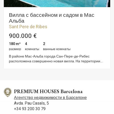
Вилла с бассейном и садом в Мас
Альба
Sant Pere de Ribes
900.000 €
180 m²
4
2
размер
комнаты
ванные комнаты
В районе Мас-Альба города Сан-Пере-де-Рибес
расположена совершенно новая вилла. На территории
есть бассейн и сад. Дом выходит на юг. Входя в дом, мы
попадаем в жилую зону. Она состоит из гостиной-столовой
с выходом в сад и к бассейну. Рядом находятся кухня
открытой планировки и полностью оборудованная ванная
комната. Спальная зона состоит из четырёх спален с
двуспальными кроватями, одна из которых имеет
PREMIUM HOUSES Barcelona
собственную ванную комнату. Все спальни имеют выход
Агентство недвижимости в Барселоне
на террасу. В доме есть парковочное место во дворе.
Avda. Pau Casals, 5
Завершение строительства запланировано на 2026 год.
+34 93 200 30 79
Район Мас-Альба отличается близостью к природному