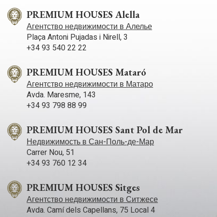
парку Гарраф и спокойствием. И всё это благодаря
отличному транспортному сообщению с Ситжесом и
PREMIUM HOUSES Alella
автомагистралью C-32, ведущей в Барселону и аэропорт
Агентство недвижимости в Алелье
Эль-Прат.
Plaça Antoni Pujadas i Nirell, 3
+34 93 540 22 22
PREMIUM HOUSES Mataró
Агентство недвижимости в Матаро
Avda. Maresme, 143
+34 93 798 88 99
PREMIUM HOUSES Sant Pol de Mar
Недвижимость в Сан-Поль-де-Мар
Carrer Nou, 51
+34 93 760 12 34
PREMIUM HOUSES Sitges
Агентство недвижимости в Ситжесе
Avda. Camí­ dels Capellans, 75 Local 4