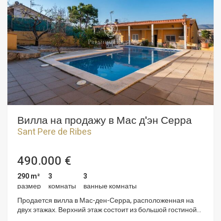
Вилла на продажу в Мас д'эн Серра
Sant Pere de Ribes
490.000 €
290 m²
3
3
размер
комнаты
ванные комнаты
Продается вилла в Мас-ден-Серра, расположенная на
двух этажах. Верхний этаж состоит из большой гостиной
площадью 58 м2 с камином и выходом на террасу с видом