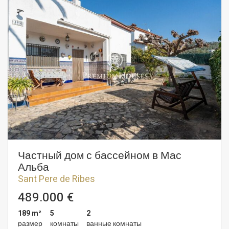
двуспальной кроватью и полностью оборудованная
ванная комната, занимающая весь этаж. На первом этаже
находится ночная зона. Он состоит из ванной комнаты с
собственной гардеробной, двух спален с двуспальными
кроватями и полностью оборудованной ванной комнаты. У
дома есть парковка во дворе у входа. Сдача дома
запланирована на первый квартал 2025 года. Район Мас-
Альба отличается близостью к природному парку Гарраф
и своим спокойствием. И все это без ущерба для очень
хорошего сообщения с Ситжесом и шоссе C-32, по
которому можно добраться до Барселоны и аэропорта
Эль-Прат.
Частный дом с бассейном в Мас
Альба
Sant Pere de Ribes
489.000 €
189 m²
5
2
размер
комнаты
ванные комнаты