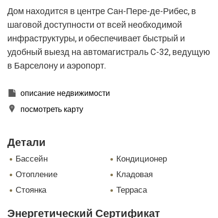
Дом находится в центре Сан-Пере-де-Рибес, в
шаговой доступности от всей необходимой
инфраструктуры, и обеспечивает быстрый и
удобный выезд на автомагистраль C-32, ведущую
Изменить куки
в Барселону и аэропорт.
Технический и функциональный
Всегда активный
описание недвижимости
Этот веб-сайт использует собственные файлы cookie
посмотреть карту
для сбора информации с целью улучшения наших
услуг. Если вы продолжите просмотр, вы соглашаетесь
с их установкой. Пользователь имеет возможность
настроить свой браузер, имея возможность, если он
Детали
того пожелает, предотвратить их установку на свой
жесткий диск, хотя он должен помнить, что такое
бассейн
кондиционер
действие может вызвать трудности при навигации по
веб-сайту.
отопление
кладовая
стоянка
терраса
Аналитика и персонализация
Они позволяют отслеживать и анализировать
Энергетический Сертификат
поведение пользователей этого веб-сайта.