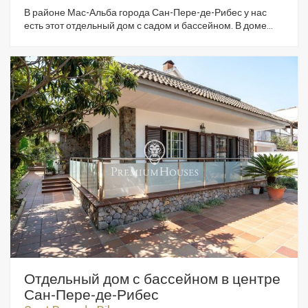
В районе Мас-Альба города Сан-Пере-де-Рибес у нас
есть этот отдельный дом с садом и бассейном. В доме
есть гараж на одну машину и кладовая. Недвижимость
разделена на два этажа. На первом этаже есть гостиная-
столовая с камином, рядом с ней отдельная кухня. Далее
мы находим двухместный номер и полностью
оборудованную ванную комнату. На втором этаже четыре
спальни с двуспальными кроватями и полностью
оборудованная ванная комната. Во всех спальнях есть
встроенные шкафы. Из коридора на том же этаже вы
попадаете на большую террасу с панорамным видом.
Район Мас-Альба в Сан-Пере-де-Рибес известен своим
спокойствием и расположением относительно
природного парка Гарраф. Он также расположен в 5
минутах езды на машине от Ситжеса.
Отдельный дом с бассейном в центре
Сан-Пере-де-Рибес