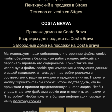
пентхауский в продаже в Sitges
Terrenos en venta en Sitges
COSTA BRAVA
Продажа домов на Costa Brava
Квартиры для продажи на Costa Brava
Загородные дома на продажу на Costa Brava
Земельный участок на продажу на Costa Brava
Мы используем наши собственные и сторонние файлы cookie,
чтобы обеспечить безопасную работу нашего веб-сайта и
персонализировать его содержимое. Точно так же мы
используем файлы cookie для измерения и получения данных
о вашей навигации, а также для настройки рекламы в
Copyright © 2026 Premium Houses
соответствии с вашими вкусами и предпочтениями. Нажмите
кнопку "Принять файлы cookie", чтобы подтвердить, что вы
Юридическое предупреждение
прочитали и приняли представленную информацию. Чтобы
управлять этими файлами cookie или отключить их, нажмите
политика конфиденциальности
"Настройки". Чтобы получить больше информации, смотрите
Политика в отношении файлов cookie
нашу
политику cookies
.
by
iEstrategic
Настройки
Отклонить
Принимать