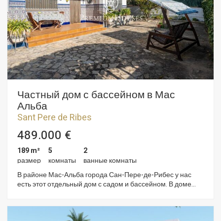
запланирована на первый квартал 2025 года. Район Мас-
Альба отличается близостью к природному парку Гарраф
и своим спокойствием. И все это без ущерба для очень
хорошего сообщения с Ситжесом и шоссе C-32, по
которому можно добраться до Барселоны и аэропорта
Эль-Прат.
Частный дом с бассейном в Мас
Альба
Sant Pere de Ribes
489.000 €
189 m²
5
2
размер
комнаты
ванные комнаты
В районе Мас-Альба города Сан-Пере-де-Рибес у нас
есть этот отдельный дом с садом и бассейном. В доме
есть гараж на одну машину и кладовая. Недвижимость
разделена на два этажа. На первом этаже есть гостиная-
столовая с камином, рядом с ней отдельная кухня. Далее