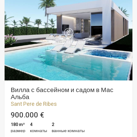
мы находим двухместный номер и полностью
оборудованную ванную комнату. На втором этаже четыре
спальни с двуспальными кроватями и полностью
оборудованная ванная комната. Во всех спальнях есть
встроенные шкафы. Из коридора на том же этаже вы
попадаете на большую террасу с панорамным видом.
Район Мас-Альба в Сан-Пере-де-Рибес известен своим
спокойствием и расположением относительно
природного парка Гарраф. Он также расположен в 5
минутах езды на машине от Ситжеса.
Вилла с бассейном и садом в Мас
Альба
Sant Pere de Ribes
900.000 €
180 m²
4
2
размер
комнаты
ванные комнаты