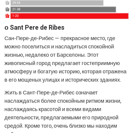
cookie, используется для измерения активности в
39-54
E
Интернете для разработки профилей навигации
21-38
F
пользователей с целью внесения улучшений на основе
1-20
анализа данных об использовании, сделанных
G
пользователями службы. Они позволяют нам сохранять
о Sant Pere de Ribes
информацию о предпочтениях пользователя, чтобы
улучшить качество наших услуг и предложить лучший
опыт с помощью рекомендуемых продуктов.
Сан-Пере-де-Рибес — прекрасное место, где
можно поселиться и насладиться спокойной
Маркетинг и реклама
жизнью, недалеко от Барселоны. Этот
Эти файлы cookie используются для хранения
живописный город предлагает гостеприимную
информации о предпочтениях и личном выборе
атмосферу и богатую историю, которая отражена
пользователя путем постоянного наблюдения за его
привычками просмотра. Благодаря им мы можем
в его мощеных улицах и исторических зданиях.
узнать привычки просмотра на веб-сайте и отображать
рекламу, связанную с профилем просмотра
пользователя.
Жить в Сант-Пере-де-Рибес означает
наслаждаться более спокойным ритмом жизни,
наслаждаясь красотой и всеми видами
деятельности, предлагаемыми его природной
средой. Кроме того, очень близко мы находим