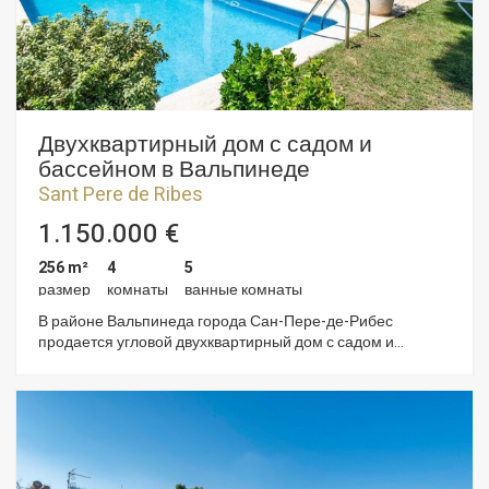
Двухквартирный дом с садом и
бассейном в Вальпинеде
Sant Pere de Ribes
1.150.000 €
256 m²
4
5
размер
комнаты
ванные комнаты
В районе Вальпинеда города Сан-Пере-де-Рибес
продается угловой двухквартирный дом с садом и
частным бассейном. Дом в очень хорошем состоянии. На
территории установлены солнечные батареи. Доступ к
дому осуществляется на первом этаже на уровне улицы. У
нас есть просторная гостиная-столовая с большими
окнами, которые выходят в сад и к бассейну. Далее у нас
есть полностью оборудованная отдельная кухня и
гостевой туалет. На первом этаже находится ночная зона,