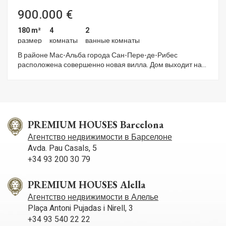
900.000 €
180 m²
4
2
размер
комнаты
ванные комнаты
В районе Мас-Альба города Сан-Пере-де-Рибес
расположена совершенно новая вилла. Дом выходит на
юг, имеет сад и бассейн. Дом одноэтажный. Он состоит из
гостиной, совмещенной со столовой, с выходом в сад и к
бассейну. Далее следуют кухня открытой планировки и
полностью оборудованная ванная комната. Спальная
зона состоит из четырёх спален с двуспальными
кроватями, одна из которых имеет собственную ванную
PREMIUM HOUSES Barcelona
комнату. Все спальни имеют выход на террасу. На
Агентство недвижимости в Барселоне
территории дома есть парковка у входа. Завершение
Avda. Pau Casals, 5
строительства дома запланировано на 2026 год. Район
+34 93 200 30 79
Мас-Альба отличается близостью к природному парку
Гарраф и тишиной. И всё это благодаря отличному
транспортному сообщению с Ситжесом и
PREMIUM HOUSES Alella
автомагистралью C-32, ведущей в Барселону и аэропорт
Агентство недвижимости в Алелье
Эль-Прат.
Plaça Antoni Pujadas i Nirell, 3
+34 93 540 22 22