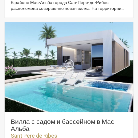
В районе Мас-Альба города Сан-Пере-де-Рибес
расположена совершенно новая вилла. На территории
есть бассейн и сад. Дом выходит на юг. Входя в дом, мы
попадаем в жилую зону. Она состоит из гостиной-столовой
с выходом в сад и к бассейну. Рядом находятся кухня
открытой планировки и полностью оборудованная ванная
комната. Спальная зона состоит из четырёх спален с
двуспальными кроватями, одна из которых имеет
собственную ванную комнату. Все спальни имеют выход
на террасу. В доме есть парковочное место во дворе.
Завершение строительства запланировано на 2026 год.
Район Мас-Альба отличается близостью к природному
парку Гарраф и спокойствием. И всё это благодаря
отличному транспортному сообщению с Ситжесом и
автомагистралью C-32, ведущей в Барселону и аэропорт
Эль-Прат.
Вилла с садом и бассейном в Мас
Альба
Sant Pere de Ribes