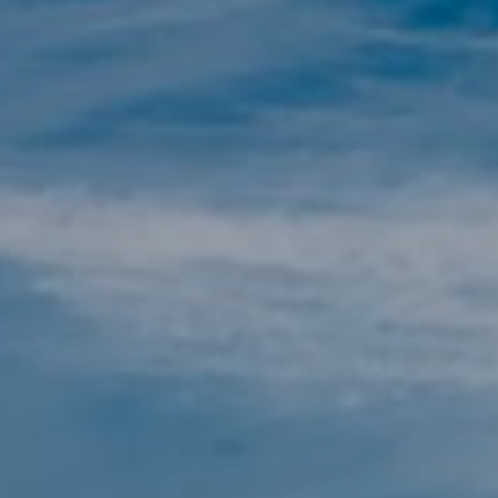
Технический и функциональный
Всегда активный
Этот веб-сайт использует собственные файлы cookie
для сбора информации с целью улучшения наших
услуг. Если вы продолжите просмотр, вы соглашаетесь
с их установкой. Пользователь имеет возможность
настроить свой браузер, имея возможность, если он
того пожелает, предотвратить их установку на свой
жесткий диск, хотя он должен помнить, что такое
действие может вызвать трудности при навигации по
веб-сайту.
Аналитика и персонализация
Они позволяют отслеживать и анализировать
поведение пользователей этого веб-сайта.
Информация, собранная с помощью этого типа файлов
cookie, используется для измерения активности в
Интернете для разработки профилей навигации
пользователей с целью внесения улучшений на основе
анализа данных об использовании, сделанных
пользователями службы. Они позволяют нам сохранять
информацию о предпочтениях пользователя, чтобы
улучшить качество наших услуг и предложить лучший
опыт с помощью рекомендуемых продуктов.