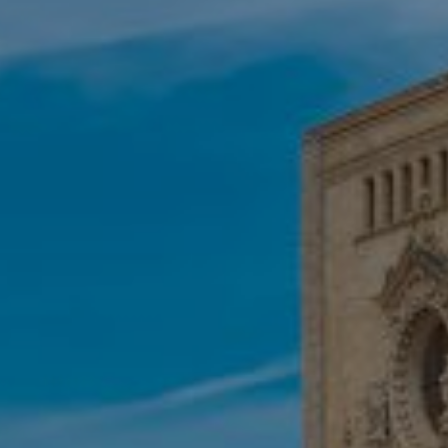
Маркетинг и реклама
Эти файлы cookie используются для хранения
информации о предпочтениях и личном выборе
пользователя путем постоянного наблюдения за его
привычками просмотра. Благодаря им мы можем
узнать привычки просмотра на веб-сайте и отображать
рекламу, связанную с профилем просмотра
пользователя.