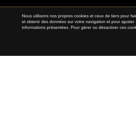
Nous utilisons nos propres cookies et ceux de tiers pour f
et obtenir des données sur votre navigation et pour ajuster
informations présentées. Pour gérer ou désactiver ces cook
VILLE DE BARCELONA
MARESM
NORTE
Propriétés à vendre à Barcelone
Maisons 
Maisons à vendre à Barcelone
Appartem
Appartements à vendre à Barcelone
Maisons de campagne à vendre à El
Penthouses à vendre à Barcelone
Maresme
Duplex à vendre à Barcelone
Terrains