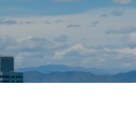
Techni
Ce site 
d'amélio
L'utilis
empêcher
telle ac
Analys
Ils perm
informat
Web pour
amélior
utilisat
préféren
meilleu
Market
Ces cook
personne
navigat
site Web