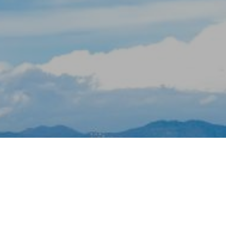
rs actif
llation.
te,
qu'une
 Les
vité du
re des
e
les choix
ur le