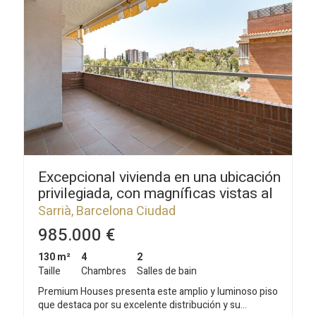
Enregistrer les paramètres
Tout accepter
Excepcional vivienda en una ubicación
privilegiada, con magníficas vistas al
Parque de Santa Amèlia.
Sarrià, Barcelona Ciudad
985.000 €
130 m²
4
2
Taille
Chambres
Salles de bain
Premium Houses presenta este amplio y luminoso piso
que destaca por su excelente distribución y su