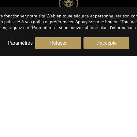
aire fonctionner notre site Web en toute sécurité et personnaliser son 
 la publicité à vos goûts et préférences. Appuyez sur le bouton "Tout a
ies, cliquez sur "Paramètres". Vous pouvez obtenir plus d'informations
Paramètres
Refuser
J'accepte
E/BARCELONA COSTA
BARCELONE CÔTE SUD
Maisons à vendre à Sitges
à vendre à El Maresme
Appartements à vendre à Sitge
ents à vendre à El Maresme
Attiques à vendre à Sitges
Terrains à vendre à Sitges
 à vendre à El Maresme