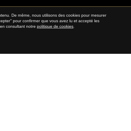
contenu. De même, nous utilisons des cookies pour mesurer
ccepter" pour confirmer que vous avez lu et accepté les
 en consultant notre
politique de cookies
.
COSTA BRAVA
Maisons à vendre sur la Costa Brava
s
Appartements à vendre à Costa Brava
Maisons de campagne à vendre sur la
Costa Brava
Terrain à vendre sur la Costa Brava