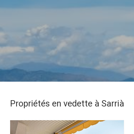
que et Fonctionnel
Toujou
Web utilise ses propres cookies pour collecter des informations afin
rer nos services. Si vous continuez à naviguer, vous acceptez leur insta
ateur a la possibilité de configurer son navigateur, pouvant, s'il le souhai
 leur installation sur son disque dur, même s'il doit garder à l'esprit 
tion peut entraîner des difficultés de navigation sur le site.
e et Personnalisation
ettent le suivi et l'analyse du comportement des utilisateurs de ce site.
ions collectées via ce type de cookies sont utilisées pour mesurer l'acti
 l'élaboration des profils de navigation des utilisateurs afin d'introdui
ations basées sur l'analyse des données d'utilisation effectuée par les
eurs du service. . Ils nous permettent de sauvegarder les informations d
ce de l'utilisateur pour améliorer la qualité de nos services et offrir une
re expérience grâce aux produits recommandés.
Propriétés en vedette à Sarrià
ing et Publicité
ies sont utilisés pour stocker des informations sur les préférences et 
ls de l'utilisateur grâce à l'observation continue de ses habitudes de
ion. Grâce à eux, nous pouvons connaître les habitudes de navigation s
 et afficher des publicités liées au profil de navigation de l'utilisateur.