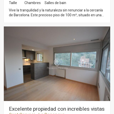
Taille
Chambres
Salles de bain
Vive la tranquilidad y la naturaleza sin renunciar a la cercanía
de Barcelona. Este precioso piso de 100 m², situado en una
planta baja, se encuentra en una zona muy tranquila, ideal
para quienes disfrutan de pasear por la montaña del Tibidabo
y contemplar las impresionantes vistas de la ciudad. La
vivienda se distribuye en tres habitaciones exteriores, dos
baños completos, una moderna cocina americana y un
luminoso salón-comedor con salida a una magnífica terraza
de 30 m², perfecta para aprovechar los días soleados y
disfrutar del aire libre. Cuenta con excelentes calidades: suelo
de madera, aire acondicionado sectorizado, calefacción por
radiadores de agua, ventanas de aluminio con puente térmico,
persianas eléctricas orientables y una finca con pocos
vecinos, que garantiza privacidad y confort. Además, dispone
de opción de plaza de aparcamiento y trastero. La zona está
muy bien comunicada, con una parada de autobús a solo 30
metros que enlaza con la línea de metro, y un fácil acceso a
las principales vías de entrada y salida de la ciudad. Un piso
con encanto, rodeado de verde, con todas las comodidades y
una ubicación que enamora.
Excelente propiedad con increibles vistas