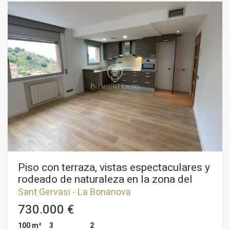
Piso con terraza, vistas espectaculares y
rodeado de naturaleza en la zona del
Tibidabo
Sant Gervasi - La Bonanova
730.000 €
100 m²
3
2