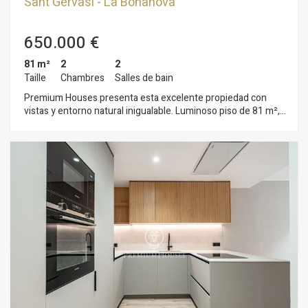
Sant Gervasi - La Bonanova
650.000 €
81 m²
2
2
Taille
Chambres
Salles de bain
Premium Houses presenta esta excelente propiedad con
vistas y entorno natural inigualable. Luminoso piso de 81 m²,
perfectamente distribuido en 2 habitaciones, una de ellas tipo
suite y 2 baños completos. Dispone de un amplio salón-
comedor con cocina abierta, ideal para disfrutar en familia o
con amigos. Equipada con calefacción por radiadores de agua
y aire acondicionado sectorizado por estancia, esta vivienda
garantiza confort durante todo el año. Los cerramientos de
aluminio con puente térmico, las persianas eléctricas y el
suelo de madera aportan un toque de calidad y elegancia. En
la cubierta encontrarás una terraza de uso privativo, perfecta
para relajarte y disfrutar de las vistas. Ubicada en una zona
tranquila, con pocos vecinos y excelentes comunicaciones:
fácil acceso a las principales vías de entrada y salida de
Barcelona, y buena conexión con el centro de la ciudad. A
pocos minutos de la montaña del Tibidabo, con parada de
autobús frente a la finca y colegios cercanos. Opción de plaza