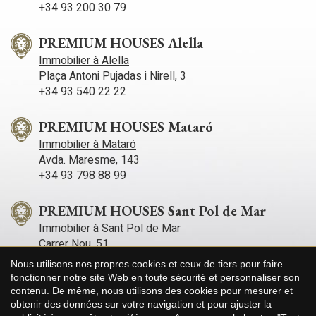
+34 93 200 30 79
PREMIUM HOUSES Alella
Immobilier à Alella
Plaça Antoni Pujadas i Nirell, 3
+34 93 540 22 22
PREMIUM HOUSES Mataró
Immobilier à Mataró
Avda. Maresme, 143
+34 93 798 88 99
PREMIUM HOUSES Sant Pol de Mar
Immobilier à Sant Pol de Mar
Carrer Nou, 51
+34 93 760 12 34
Nous utilisons nos propres cookies et ceux de tiers pour faire
fonctionner notre site Web en toute sécurité et personnaliser son
contenu. De même, nous utilisons des cookies pour mesurer et
PREMIUM HOUSES Sitges
Enregistrer les paramètres
Tout accepter
obtenir des données sur votre navigation et pour ajuster la
Immobilier à Sitges