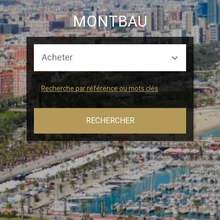
MONTBAU
Marketing et Publicité
Ces cookies sont utilisés pour stocker des informations sur
les préférences et les choix personnels de l'utilisateur
grâce à l'observation continue de ses habitudes de
navigation. Grâce à eux, nous pouvons connaître les
habitudes de navigation sur le site Web et afficher des
publicités liées au profil de navigation de l'utilisateur.
Recherche par référence ou mots clés
RECHERCHER