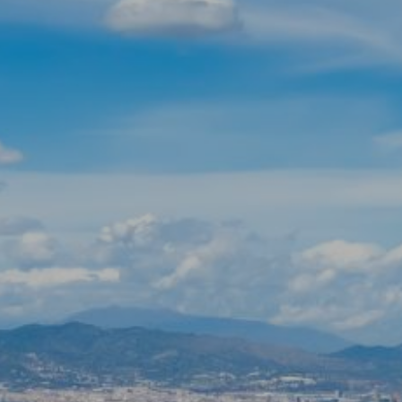
Modifier les cookies
Technique et Fonctionnel
Toujours actif
Ce site Web utilise ses propres cookies pour collecter des
informations afin d'améliorer nos services. Si vous
continuez à naviguer, vous acceptez leur installation.
L'utilisateur a la possibilité de configurer son navigateur,
pouvant, s'il le souhaite, empêcher leur installation sur son
disque dur, même s'il doit garder à l'esprit qu'une telle
action peut entraîner des difficultés de navigation sur le
site.
Analyse et Personnalisation
Ils permettent le suivi et l'analyse du comportement des
utilisateurs de ce site. Les informations collectées via ce
type de cookies sont utilisées pour mesurer l'activité du
Web pour l'élaboration des profils de navigation des
utilisateurs afin d'introduire des améliorations basées sur
l'analyse des données d'utilisation effectuée par les
utilisateurs du service. . Ils nous permettent de
sauvegarder les informations de préférence de l'utilisateur
pour améliorer la qualité de nos services et offrir une
meilleure expérience grâce aux produits recommandés.