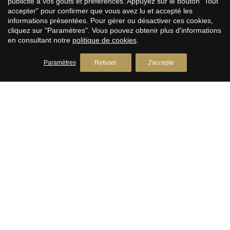
publicité à vos goûts et préférences. Appuyez sur le bouton "Tout
Avda. Camí­ dels Capellans, 75 Local 4
accepter" pour confirmer que vous avez lu et accepté les
+34 93 809 72 40
informations présentées. Pour gérer ou désactiver ces cookies,
cliquez sur "Paramètres". Vous pouvez obtenir plus d'informations
en consultant notre
politique de cookies
.
PREMIUM HOUSES Llavaneres
Immobilier à Llavaneres
Paramètres
Refuser
J'accepte
Avda. Catalunya, 2
+34 93 792 77 77