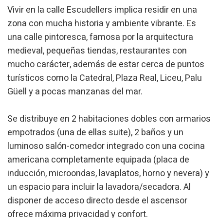
pouvant, s'il le souhaite, empêcher leur installation sur son
Vivir en la calle Escudellers implica residir en una
disque dur, même s'il doit garder à l'esprit qu'une telle
action peut entraîner des difficultés de navigation sur le
zona con mucha historia y ambiente vibrante. Es
site.
una calle pintoresca, famosa por la arquitectura
medieval, pequeñas tiendas, restaurantes con
Analyse et Personnalisation
mucho carácter, además de estar cerca de puntos
Ils permettent le suivi et l'analyse du comportement des
turísticos como la Catedral, Plaza Real, Liceu, Palu
utilisateurs de ce site. Les informations collectées via ce
type de cookies sont utilisées pour mesurer l'activité du
Güell y a pocas manzanas del mar.
Web pour l'élaboration des profils de navigation des
utilisateurs afin d'introduire des améliorations basées sur
l'analyse des données d'utilisation effectuée par les
utilisateurs du service. . Ils nous permettent de
Se distribuye en 2 habitaciones dobles con armarios
sauvegarder les informations de préférence de l'utilisateur
empotrados (una de ellas suite), 2 baños y un
pour améliorer la qualité de nos services et offrir une
meilleure expérience grâce aux produits recommandés.
luminoso salón-comedor integrado con una cocina
americana completamente equipada (placa de
Marketing et Publicité
inducción, microondas, lavaplatos, horno y nevera) y
Ces cookies sont utilisés pour stocker des informations sur
un espacio para incluir la lavadora/secadora. Al
les préférences et les choix personnels de l'utilisateur
grâce à l'observation continue de ses habitudes de
disponer de acceso directo desde el ascensor
navigation. Grâce à eux, nous pouvons connaître les
ofrece máxima privacidad y confort.
habitudes de navigation sur le site Web et afficher des