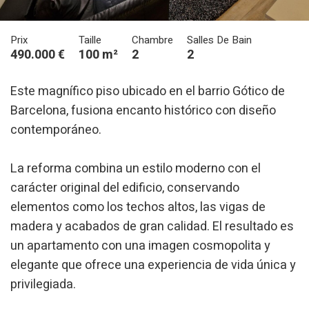
Prix
Taille
Chambre
Salles De Bain
490.000 €
100 m²
2
2
Este magnífico piso ubicado en el barrio Gótico de
Barcelona, fusiona encanto histórico con diseño
contemporáneo.
La reforma combina un estilo moderno con el
carácter original del edificio, conservando
elementos como los techos altos, las vigas de
Modifier les cookies
madera y acabados de gran calidad. El resultado es
un apartamento con una imagen cosmopolita y
Technique et Fonctionnel
Toujours actif
elegante que ofrece una experiencia de vida única y
Ce site Web utilise ses propres cookies pour collecter des
privilegiada.
informations afin d'améliorer nos services. Si vous
continuez à naviguer, vous acceptez leur installation.
L'utilisateur a la possibilité de configurer son navigateur,