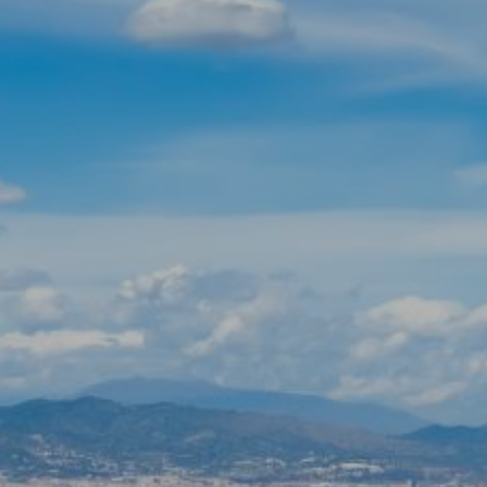
Modifier les cookies
Technique et Fonctionnel
Toujours actif
Ce site Web utilise ses propres cookies pour collecter des
informations afin d'améliorer nos services. Si vous
continuez à naviguer, vous acceptez leur installation.
L'utilisateur a la possibilité de configurer son navigateur,
pouvant, s'il le souhaite, empêcher leur installation sur son
disque dur, même s'il doit garder à l'esprit qu'une telle
action peut entraîner des difficultés de navigation sur le
site.
Analyse et Personnalisation
Ils permettent le suivi et l'analyse du comportement des
utilisateurs de ce site. Les informations collectées via ce
type de cookies sont utilisées pour mesurer l'activité du
Web pour l'élaboration des profils de navigation des
utilisateurs afin d'introduire des améliorations basées sur
l'analyse des données d'utilisation effectuée par les
utilisateurs du service. . Ils nous permettent de
sauvegarder les informations de préférence de l'utilisateur
pour améliorer la qualité de nos services et offrir une
meilleure expérience grâce aux produits recommandés.