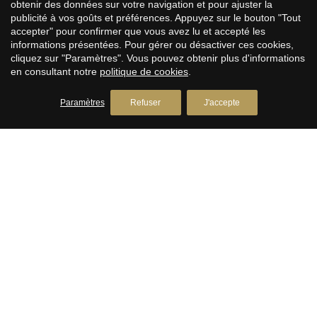
PREMIUM HOUSES Sitges
obtenir des données sur votre navigation et pour ajuster la
publicité à vos goûts et préférences. Appuyez sur le bouton "Tout
Immobilier à Sitges
accepter" pour confirmer que vous avez lu et accepté les
Avda. Camí­ dels Capellans, 75 Local 4
informations présentées. Pour gérer ou désactiver ces cookies,
+34 93 809 72 40
cliquez sur "Paramètres". Vous pouvez obtenir plus d'informations
en consultant notre
politique de cookies
.
PREMIUM HOUSES Llavaneres
Paramètres
Refuser
J'accepte
Immobilier à Llavaneres
Avda. Catalunya, 2
+34 93 792 77 77