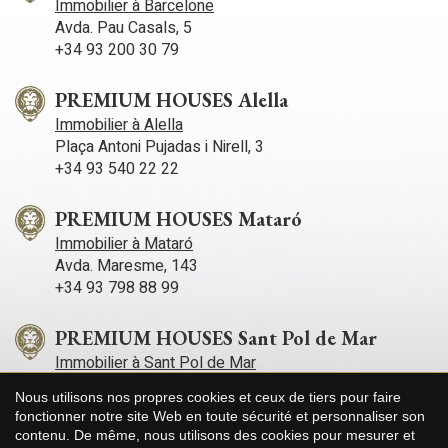
Immobilier à Barcelone
Avda. Pau Casals, 5
+34 93 200 30 79
PREMIUM HOUSES Alella
Immobilier à Alella
Plaça Antoni Pujadas i Nirell, 3
+34 93 540 22 22
PREMIUM HOUSES Mataró
Immobilier à Mataró
Avda. Maresme, 143
+34 93 798 88 99
PREMIUM HOUSES Sant Pol de Mar
Immobilier à Sant Pol de Mar
Carrer Nou, 51
Nous utilisons nos propres cookies et ceux de tiers pour faire
+34 93 760 12 34
fonctionner notre site Web en toute sécurité et personnaliser son
contenu. De même, nous utilisons des cookies pour mesurer et
Enregistrer les paramètres
Tout accepter