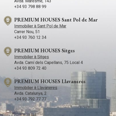
Avda. Maresme, 143
bien desservi par un service de bus régulier vers le centre-
+34 93 798 88 99
ville et offre un accès facile aux autoroutes menant à
l’aéroport, à Barcelone et à Tarragone.
PREMIUM HOUSES Sant Pol de Mar
Immobilier à Sant Pol de Mar
Carrer Nou, 51
+34 93 760 12 34
PREMIUM HOUSES Sitges
Immobilier à Sitges
Avda. Camí­ dels Capellans, 75 Local 4
+34 93 809 72 40
PREMIUM HOUSES Llavaneres
Immobilier à Llavaneres
Avda. Catalunya, 2
+34 93 792 77 77