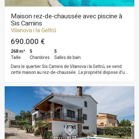
Maison rez-de-chaussée avec piscine à
Sis Camins
Vilanova i la Geltrú
690.000 €
268 m²
5
5
Taille
Chambres
Salles de bain
Dans le quartier Sis Camins de Vilanova i la Geltrú, se vend
cette maison au rez-de-chaussée . La propriété dispose d'un
grand jardin avec une piscine, ainsi que de deux
appartements indépendants entièrement équipés. L'espace
jour se compose d'un salon-salle à manger avec accès au
jardin. Il a une grande taille et une piscine. Depuis le salon,
nous accédons à une grande cuisine avec espace buanderie.
L'espace jour est complété par une salle de jeux, un bureau et
deux salles de bain complètes. La partie nuit est composée
d'une chambre type suite avec dressing. De plus, à cet étage,
nous trouvons deux appartements indépendants avec un
salon, une cuisine, 2 chambres doubles et une salle de bain
complète. La propriété dispose d'un trou pour un ascenseur