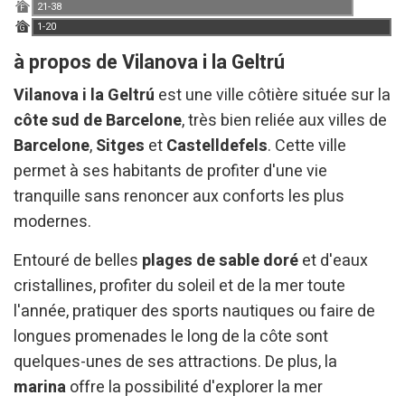
21-38
F
l'analyse des données d'utilisation effectuée par les
utilisateurs du service. . Ils nous permettent de
1-20
G
sauvegarder les informations de préférence de l'utilisateur
pour améliorer la qualité de nos services et offrir une
à propos de Vilanova i la Geltrú
meilleure expérience grâce aux produits recommandés.
Vilanova i la Geltrú
est une ville côtière située sur la
Marketing et Publicité
côte sud de Barcelone
, très bien reliée aux villes de
Barcelone
,
Sitges
et
Castelldefels
. Cette ville
Ces cookies sont utilisés pour stocker des informations sur
les préférences et les choix personnels de l'utilisateur
permet à ses habitants de profiter d'une vie
grâce à l'observation continue de ses habitudes de
navigation. Grâce à eux, nous pouvons connaître les
tranquille sans renoncer aux conforts les plus
habitudes de navigation sur le site Web et afficher des
modernes.
publicités liées au profil de navigation de l'utilisateur.
Entouré de belles
plages de sable doré
et d'eaux
cristallines, profiter du soleil et de la mer toute
l'année, pratiquer des sports nautiques ou faire de
longues promenades le long de la côte sont
quelques-unes de ses attractions. De plus, la
marina
offre la possibilité d'explorer la mer