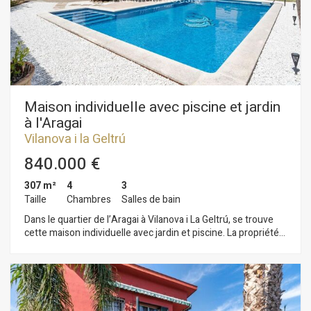
qui donnerait accès de la maison au sous-sol où se trouve un
grand garage avec une salle de bain et un espace de
rangement. Le quartier Sis Camins de Vilanova i la Geltrú
bénéficie d'un bon emplacement par rapport aux bus, aux
écoles et aux zones réservées aux enfants.
Maison individuelle avec piscine et jardin
à l'Aragai
Vilanova i la Geltrú
840.000 €
307 m²
4
3
Taille
Chambres
Salles de bain
Dans le quartier de l’Aragai à Vilanova i La Geltrú, se trouve
cette maison individuelle avec jardin et piscine. La propriété
comprend un garage pouvant accueillir trois voitures. La
maison est répartie sur trois niveaux. Au rez-de-chaussée,
après un grand hall d’entrée, nous accédons à la pièce de vie
comprenant un salon-salle à manger, doté de grandes
fenêtres et donnant sur une terrasse surplombant la piscine.