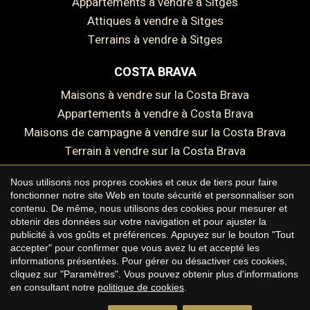
Appartements à vendre à Sitges
Attiques à vendre à Sitges
Terrains à vendre à Sitges
COSTA BRAVA
Maisons à vendre sur la Costa Brava
Appartements à vendre à Costa Brava
Maisons de campagne à vendre sur la Costa Brava
Terrain à vendre sur la Costa Brava
Enregistrer les paramètres
Tout accepter
Nous utilisons nos propres cookies et ceux de tiers pour faire
fonctionner notre site Web en toute sécurité et personnaliser son
contenu. De même, nous utilisons des cookies pour mesurer et
Copyright © 2026 Premium Houses
obtenir des données sur votre navigation et pour ajuster la
publicité à vos goûts et préférences. Appuyez sur le bouton "Tout
Avis juridique
accepter" pour confirmer que vous avez lu et accepté les
informations présentées. Pour gérer ou désactiver ces cookies,
Politique de confidentialité
cliquez sur "Paramètres". Vous pouvez obtenir plus d'informations
Politique de cookies
en consultant notre
politique de cookies
.