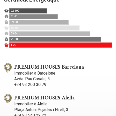
92-100
A
81-91
B
69-80
C
55-68
D
39-54
E
21-38
F
1-20
G
PREMIUM HOUSES Barcelona
Immobilier à Barcelone
Avda. Pau Casals, 5
+34 93 200 30 79
PREMIUM HOUSES Alella
Immobilier à Alella
Plaça Antoni Pujadas i Nirell, 3
+34 93 540 22 22