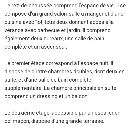
action peut entraîner des difficultés de navigation sur le
Le rez-de-chaussée comprend l'espace de vie. Il se
site.
compose d'un grand salon-salle à manger et d'une
Analyse et Personnalisation
cuisine avec îlot, tous deux donnant accès à la
véranda avec barbecue et jardin. Il comprend
Ils permettent le suivi et l'analyse du comportement des
utilisateurs de ce site. Les informations collectées via ce
également deux bureaux, une salle de bain
type de cookies sont utilisées pour mesurer l'activité du
Web pour l'élaboration des profils de navigation des
complète et un ascenseur.
utilisateurs afin d'introduire des améliorations basées sur
l'analyse des données d'utilisation effectuée par les
utilisateurs du service. . Ils nous permettent de
Le premier étage correspond à l'espace nuit. Il
sauvegarder les informations de préférence de l'utilisateur
pour améliorer la qualité de nos services et offrir une
dispose de quatre chambres doubles, dont deux en
meilleure expérience grâce aux produits recommandés.
suite, et d'une salle de bain complète
supplémentaire. La chambre principale en suite
Marketing et Publicité
comprend un dressing et un balcon.
Ces cookies sont utilisés pour stocker des informations sur
les préférences et les choix personnels de l'utilisateur
grâce à l'observation continue de ses habitudes de
Le deuxième étage, accessible par un escalier en
navigation. Grâce à eux, nous pouvons connaître les
habitudes de navigation sur le site Web et afficher des
colimaçon, dispose d'une grande terrasse.
publicités liées au profil de navigation de l'utilisateur.