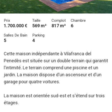
Prix
Taille
Complot
Chambre
1.700.000 €
569 m²
817 m²
6
Salles De Bain
Parking
5
4
Cette maison indépendante à Vilafranca del
Penedès est située sur un double terrain qui garantit
Modifier les cookies
l'intimité. Le terrain comprend une piscine et un
jardin. La maison dispose d'un ascenseur et d'un
garage pour quatre voitures.
Technique et Fonctionnel
Toujours actif
Ce site Web utilise ses propres cookies pour collecter des
informations afin d'améliorer nos services. Si vous
La maison est orientée sud-est et s'étend sur trois
continuez à naviguer, vous acceptez leur installation.
L'utilisateur a la possibilité de configurer son navigateur,
étages.
pouvant, s'il le souhaite, empêcher leur installation sur son
disque dur, même s'il doit garder à l'esprit qu'une telle