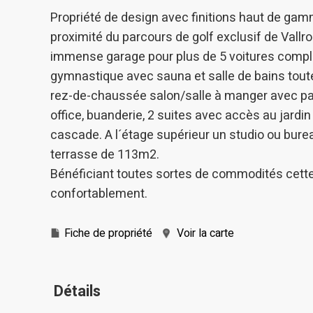
amélior
utilisat
Propriété de design avec finitions haut de gam
préféren
proximité du parcours de golf exclusif de Vall
meilleu
immense garage pour plus de 5 voitures compl
Market
gymnastique avec sauna et salle de bains toute 
rez-de-chaussée salon/salle à manger avec patio
Ces cook
personne
office, buanderie, 2 suites avec accès au jardi
navigat
site Web
cascade. A l´étage supérieur un studio ou bure
terrasse de 113m2.
Bénéficiant toutes sortes de commodités cette
confortablement.
Fiche de propriété
Voir la carte
Détails