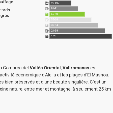
auffage
92-100
A
81-91
B
69-80
égrés
C
55-68
D
39-54
E
21-38
F
1-20
G
 la Comarca del
Vallés Oriental
,
Vallromanas
est
activité économique d'Alella et les plages d'El Masnou.
 bien préservés et d'une beauté singulière. C'est un
pleine nature, entre mer et montagne, à seulement 25 km