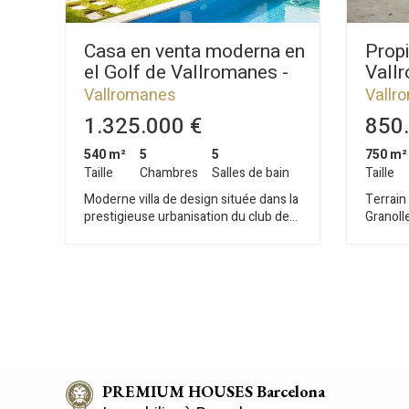
Casa en venta moderna en
Propi
el Golf de Vallromanes -
Vall
Barcelona
hotel
Vallromanes
Vallr
1.325.000 €
850.
540 m²
5
5
750 m²
Taille
Chambres
Salles de bain
Taille
Moderne villa de design située dans la
Terrain 
prestigieuse urbanisation du club de
Granoll
golf de Vallromanes à 20km de
du pres
Barcelone. Le jardin est illuminé par
Vallrom
leds commandés par système de
côte de
radiofréquence, irrigation
agrandi
automatique. Espace jardin avec
Actuell
piscine au sel, barbecue et aire de
parfait
verger. Distribuée sur 3 niveaux avec
maison i
ascenseur.Au rez-de-chaussée: salle
etc. Rel
de télévision, vaste salon/salle à
´autoro
manger ouvert avec cheminée, cuisine
PREMIUM HOUSES Barcelona
Barcelone pa
office, toilettes pour invités et une
vivre t