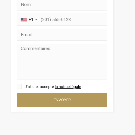
+1
rs actif
llation.
te,
J'ai lu et accepté
la notice légale
qu'une
ENVOYER
 Les
vité du
re des