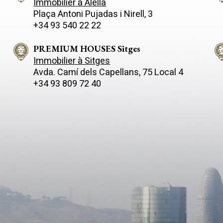
Immobilier à Alella
isation intéressante vu que la
dispose d'un garage pour 3 voi
Plaça Antoni Pujadas i Nirell, 3
té est située dans une zone
d'une grande esplanade extér
+34 93 540 22 22
tielle, gastronomique, à
pour garer plus de véhicules. L
é d´un terrain de golf, d´un
maison principale de 335m2 e
équestre et près de la mer.
distribuée sur 2 étages indép
PREMIUM HOUSES Sitges
auxquels on accède par deux 
Immobilier à Sitges
L'étage 0 de 185m2 comprend
Avda. Camí­ dels Capellans, 75 Local 4
chambres, 1 salle de bains, 2 s
+34 93 809 72 40
salle de nettoyage et 1 dressing.
1er étage de 133m2 et 35m2 
terrasse comprend 2 chambres,
de bains, 1 salon, 1 cuisine et 1
manger. Dans une autre partie
terrain se trouvent 2 entrepôt
331m2, un manège équestre 
et 3 boxes de 42m2 pour les c
Cette finca située à l'entrée d
offre d´infinies possibilités.