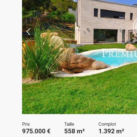
Modif
Techni
Ce site 
d'amélio
L'utilis
empêcher
telle ac
Analys
Ils perm
Prix
Taille
Complot
informat
975.000 €
558 m²
1.392 m²
Web pour