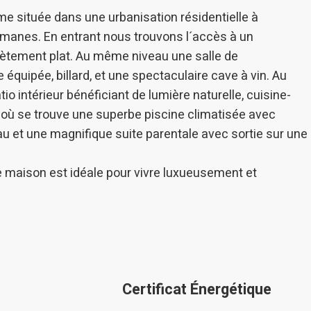
ations basées sur l'analyse des données d'utilisation effectuée par les
eurs du service. . Ils nous permettent de sauvegarder les informations d
me située dans une urbanisation résidentielle à
ce de l'utilisateur pour améliorer la qualité de nos services et offrir une
romanes. En entrant nous trouvons l´accès à un
re expérience grâce aux produits recommandés.
ètement plat. Au même niveau une salle de
ing et Publicité
équipée, billard, et une spectaculaire cave à vin. Au
 intérieur bénéficiant de lumière naturelle, cuisine-
ies sont utilisés pour stocker des informations sur les préférences et 
ls de l'utilisateur grâce à l'observation continue de ses habitudes de
n où se trouve une superbe piscine climatisée avec
ion. Grâce à eux, nous pouvons connaître les habitudes de navigation s
 et afficher des publicités liées au profil de navigation de l'utilisateur.
au et une magnifique suite parentale avec sortie sur une
Enregistrer les paramètres
Tout accepter
 maison est idéale pour vivre luxueusement et
Certificat Énergétique