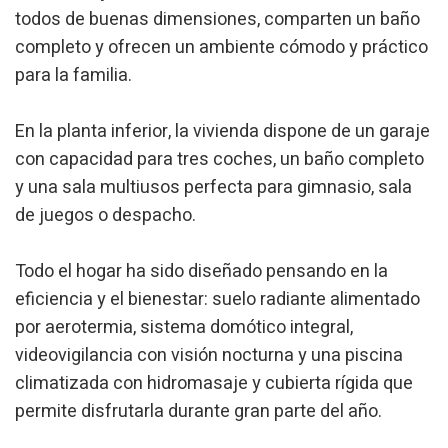
todos de buenas dimensiones, comparten un baño
completo y ofrecen un ambiente cómodo y práctico
para la familia.
Modifier les cookies
En la planta inferior, la vivienda dispone de un garaje
con capacidad para tres coches, un baño completo
Technique et Fonctionnel
Toujours actif
y una sala multiusos perfecta para gimnasio, sala
Ce site Web utilise ses propres cookies pour collecter des
de juegos o despacho.
informations afin d'améliorer nos services. Si vous
continuez à naviguer, vous acceptez leur installation.
L'utilisateur a la possibilité de configurer son navigateur,
Todo el hogar ha sido diseñado pensando en la
pouvant, s'il le souhaite, empêcher leur installation sur son
disque dur, même s'il doit garder à l'esprit qu'une telle
eficiencia y el bienestar: suelo radiante alimentado
action peut entraîner des difficultés de navigation sur le
site.
por aerotermia, sistema domótico integral,
videovigilancia con visión nocturna y una piscina
Analyse et Personnalisation
climatizada con hidromasaje y cubierta rígida que
Ils permettent le suivi et l'analyse du comportement des
permite disfrutarla durante gran parte del año.
utilisateurs de ce site. Les informations collectées via ce
type de cookies sont utilisées pour mesurer l'activité du