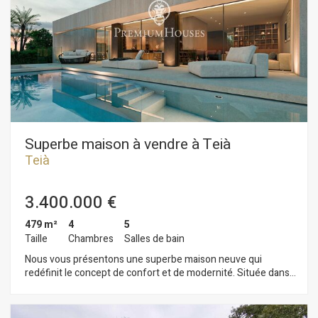
Superbe maison à vendre à Teià
Teià
3.400.000 €
479 m²
4
5
Taille
Chambres
Salles de bain
Nous vous présentons une superbe maison neuve qui
redéfinit le concept de confort et de modernité. Située dans
l'un des quartiers les plus exclusifs de Teià, cette propriété
est parfaite pour ceux qui recherchent un style de vie
contemporain sans renoncer au charme et à la fonctionnalité.