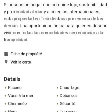
Web pour l'élaboration des profils de navigation des
Si buscas un hogar que combine lujo, sostenibilidad
utilisateurs afin d'introduire des améliorations basées sur
l'analyse des données d'utilisation effectuée par les
y proximidad al mar y a colegios internacionales,
utilisateurs du service. . Ils nous permettent de
sauvegarder les informations de préférence de l'utilisateur
esta propiedad en Teià destaca por encima de las
pour améliorer la qualité de nos services et offrir une
demás. Una oportunidad única para quienes desean
meilleure expérience grâce aux produits recommandés.
vivir con todas las comodidades sin renunciar a la
Marketing et Publicité
tranquilidad.
Ces cookies sont utilisés pour stocker des informations sur
les préférences et les choix personnels de l'utilisateur
Fiche de propriété
grâce à l'observation continue de ses habitudes de
navigation. Grâce à eux, nous pouvons connaître les
Voir la carte
habitudes de navigation sur le site Web et afficher des
publicités liées au profil de navigation de l'utilisateur.
Détails
piscine
chauffage
vues à la mer
débarras
cheminée
sécurité
gym
terrasse