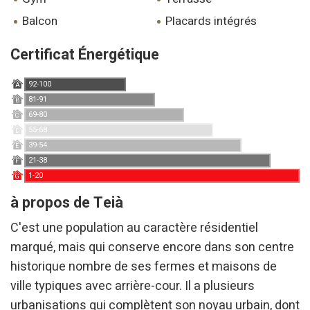
balcon
placards intégrés
Certificat Énergétique
92-100
A
81-91
B
69-80
C
55-68
D
39-54
E
21-38
F
1-20
G
à propos de Teià
C'est une population au caractère résidentiel
marqué, mais qui conserve encore dans son centre
historique nombre de ses fermes et maisons de
ville typiques avec arrière-cour. Il a plusieurs
urbanisations qui complètent son noyau urbain, dont