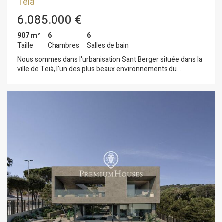
Teià
6.085.000 €
907 m²
6
6
Taille
Chambres
Salles de bain
Nous sommes dans l'urbanisation Sant Berger située dans la
ville de Teià, l'un des plus beaux environnements du
Maresme en raison de son climat méditerranéen, de son large
éventail de gastronomie et de services. Sa proximité à moins
de 25 minutes de Barcelone en fait un lieu de vie idyllique. Le
projet se compose de trois maisons luxueuses: Aqua, Coleum
et Luxury. Chacune avec sa propre personnalité et un style
minimaliste et innovant. Aqua Cette luxueuse villa de 1.000
m² disposant de 7 chambres et 6 salles de bains est
construite sur un grand terrain de 1600 m². La propriété
dispose d'un grand jardin, d'une terrasse avec un espace chill-
out idéal pour se détendre et prendre le soleil et d'une piscine
privée à l´eau cristalline. Distribution fonctionnelle
comprenant un salon/salle à manger avec une cuisine
ouverte intégrée et disposant d´un espace de rangement, 5
chambres, 5 salles de bains, 1 WC de courtoisie, 1 bureau et
un dressing intégré aux 2 chambres principales. Au sous-sol,
un parking, une salle de sport, une salle de cinéma, une cave à